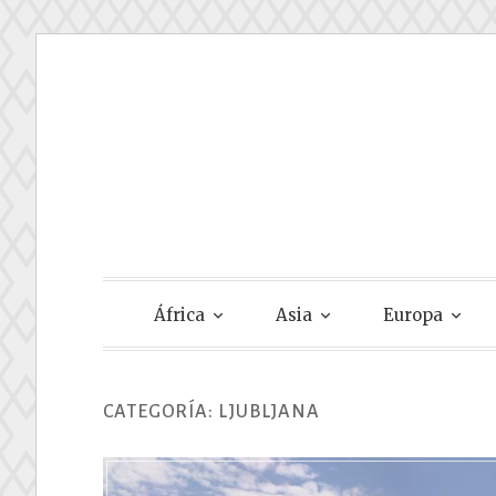
Skip
to
content
Gastando Su
África
Asia
Europa
CATEGORÍA:
LJUBLJANA