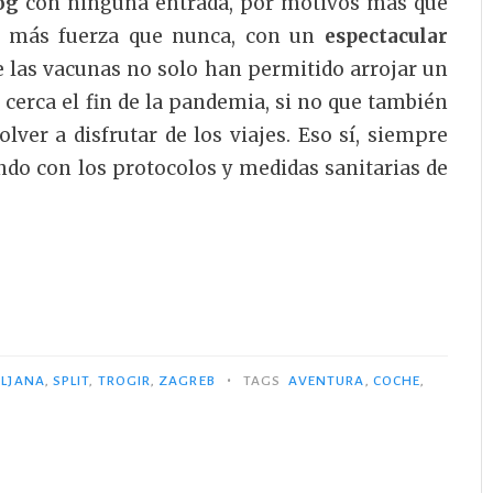
og
con ninguna entrada, por motivos más que
n más fuerza que nunca, con un
espectacular
ue las vacunas no solo han permitido arrojar un
erca el fin de la pandemia, si no que también
ver a disfrutar de los viajes. Eso sí, siempre
do con los protocolos y medidas sanitarias de
•
BLJANA
,
SPLIT
,
TROGIR
,
ZAGREB
TAGS
AVENTURA
,
COCHE
,