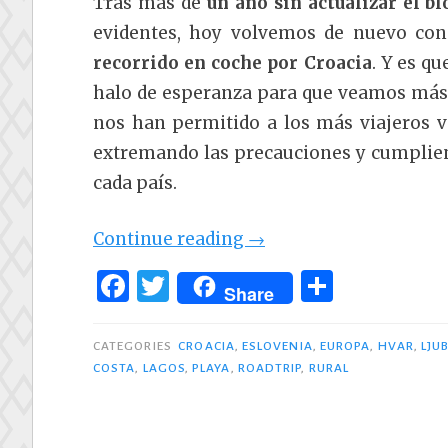
Tras más de
un año sin actualizar el bl
evidentes, hoy volvemos de nuevo co
recorrido en coche por Croacia
. Y es q
halo de esperanza para que veamos más c
nos han permitido a los más viajeros vol
extremando las precauciones y cumplien
cada país.
«Roadtrip:
Continue reading
→
ruta
F
T
C
Share
en
a
w
o
coche
c
it
m
CATEGORIES
CROACIA
,
ESLOVENIA
,
EUROPA
,
HVAR
,
LJU
por
COSTA
,
LAGOS
,
PLAYA
,
ROADTRIP
,
RURAL
e
te
p
Croacia,
b
r
ar
Eslovenia
o
ti
e