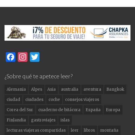
F
In
T
a
st
w
c
a
it
¿Sobre qué te apetece leer?
e
g
te
Alemania
Alpes
Asia
australia
aventura
Bangkok
b
ra
r
ciudad
ciudades
coche
consejos viajeros
o
m
Corea del Sur
cuaderno de bitácora
España
Europa
o
Finlandia
gastroviajes
islas
k
lecturas viajeras compartidas
leer
libros
montaña