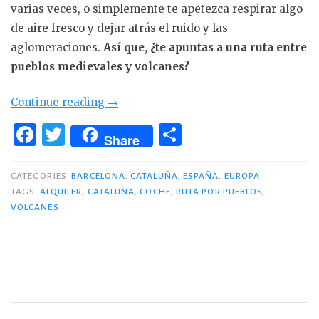
varias veces, o simplemente te apetezca respirar algo
de aire fresco y dejar atrás el ruido y las
aglomeraciones.
Así que, ¿te apuntas a una ruta entre
pueblos medievales y volcanes?
«Escapada
Continue reading
→
en
F
T
C
Share
coche
a
w
o
desde
c
it
m
CATEGORIES
BARCELONA
,
CATALUÑA
,
ESPAÑA
,
EUROPA
Barcelona»
TAGS
ALQUILER
,
CATALUÑA
,
COCHE
,
RUTA POR PUEBLOS
,
e
te
p
VOLCANES
b
r
ar
o
ti
o
r
k