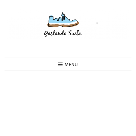
Skip
to
content
Gastando Suela
MENU