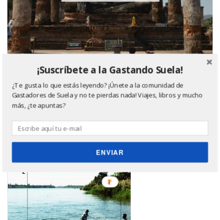
¡Suscríbete a la Gastando Suela!
Último libro leído, ¿quieres saber más? Haz click
¿Te gusta lo que estás leyendo? ¡Únete a la comunidad de
Gastadores de Suela y no te pierdas nada! Viajes, libros y mucho
en la imagen ;)
más, ¿te apuntas?
ENVIAR