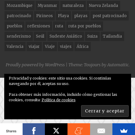
Mozambique
Myanmar
naturaleza
Nueva Zelanda
patrocinado
Pirineos
Playa
playas
post patrocinado
pueblos
reflexiones
ruta
ruta por pueblos
senderismo
Seúl
Sudeste Asiático
Suiza
Tailandia
Valencia
viajar
Viaje
viajes
África
Proudly powered by WordPress
|
Theme: Toujours by
Automattic
.
Privacidad y cookies: este sitio usa cookies. Si continúas
navegando por él, aceptas su uso.
Para obtener más información, incluido cómo gestionar las
cookies, consulta:
Política de cookies
Shares