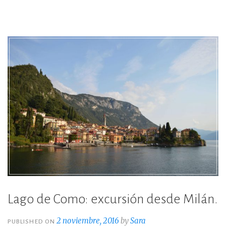
en
o
ti
MIlán»
o
r
k
Lago de Como: excursión desde Milán.
2 noviembre, 2016
by
Sara
PUBLISHED ON