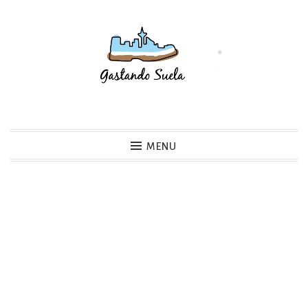
Skip
to
content
Gastando Suela
MENU