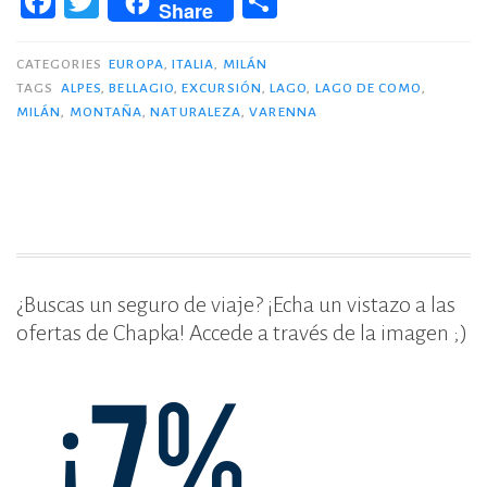
F
T
C
Como:
Share
a
w
o
excursión
c
it
m
desde
CATEGORIES
EUROPA
,
ITALIA
,
MILÁN
Milán.»
TAGS
ALPES
,
BELLAGIO
,
EXCURSIÓN
,
LAGO
,
LAGO DE COMO
,
e
te
p
MILÁN
,
MONTAÑA
,
NATURALEZA
,
VARENNA
b
r
ar
o
ti
o
r
k
¿Buscas un seguro de viaje? ¡Echa un vistazo a las
ofertas de Chapka! Accede a través de la imagen ;)