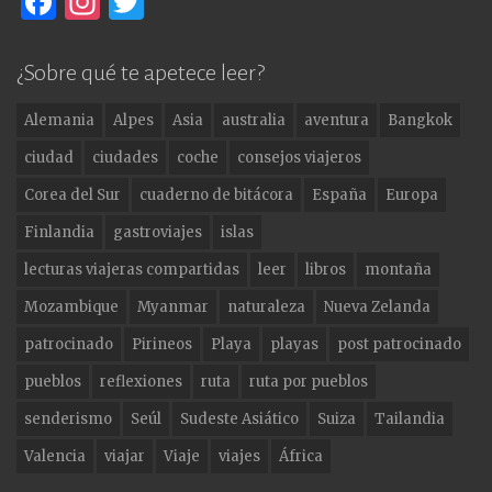
F
In
T
a
st
w
c
a
it
¿Sobre qué te apetece leer?
e
g
te
Alemania
Alpes
Asia
australia
aventura
Bangkok
b
ra
r
ciudad
ciudades
coche
consejos viajeros
o
m
Corea del Sur
cuaderno de bitácora
España
Europa
o
Finlandia
gastroviajes
islas
k
lecturas viajeras compartidas
leer
libros
montaña
Mozambique
Myanmar
naturaleza
Nueva Zelanda
patrocinado
Pirineos
Playa
playas
post patrocinado
pueblos
reflexiones
ruta
ruta por pueblos
senderismo
Seúl
Sudeste Asiático
Suiza
Tailandia
Valencia
viajar
Viaje
viajes
África