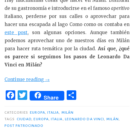
Hay muchísimas cosas que hacer en Milán. Disfrutar
de su gastronomía e introducirse en el famoso
aperitivo
italiano, perderse por sus calles o aprovechar para
hacer una escapada al lago Como como os contaba en
este post
, son algunas opciones. Aunque también
podemos aprovechar uno de nuestros días en Milán
para hacer ruta temática por la ciudad.
Así que, ¿qué
os parece si seguimos los pasos de Leonardo Da
Vinci en Milán?
«Tras
Continue reading
→
los
F
T
C
pasos
Share
a
w
o
de
c
it
m
Leonardo
CATEGORIES
EUROPA
,
ITALIA
,
MILÁN
Da
TAGS
CIUDAD
,
EUROPA
,
ITALIA
,
LEONARDO DA VINCI
,
MILÁN
,
e
te
p
POST PATROCINADO
Vinci
b
r
ar