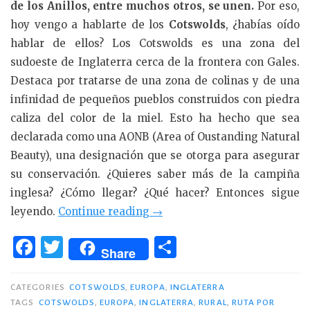
de los Anillos, entre muchos otros, se unen.
Por eso,
hoy vengo a hablarte de los
Cotswolds
, ¿habías oído
hablar de ellos? Los Cotswolds es una zona del
sudoeste de Inglaterra cerca de la frontera con Gales.
Destaca por tratarse de una zona de colinas y de una
infinidad de pequeños pueblos construidos con piedra
caliza del color de la miel. Esto ha hecho que sea
declarada como una AONB (Area of Oustanding Natural
Beauty), una designación que se otorga para asegurar
su conservación. ¿Quieres saber más de la campiña
inglesa? ¿Cómo llegar? ¿Qué hacer? Entonces sigue
«De
leyendo.
Continue reading
→
ruta
F
T
C
por
Share
a
w
o
la
c
it
m
Inglaterra
CATEGORIES
COTSWOLDS
,
EUROPA
,
INGLATERRA
más
TAGS
COTSWOLDS
,
EUROPA
,
INGLATERRA
,
RURAL
,
RUTA POR