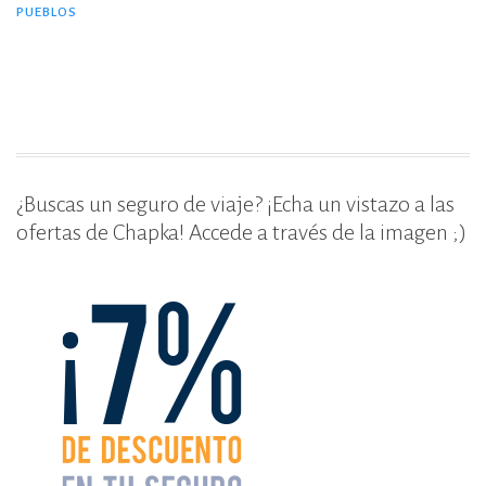
e
te
p
PUEBLOS
tradicional:
b
r
ar
los
o
ti
Cotswolds.»
o
r
k
¿Buscas un seguro de viaje? ¡Echa un vistazo a las
ofertas de Chapka! Accede a través de la imagen ;)