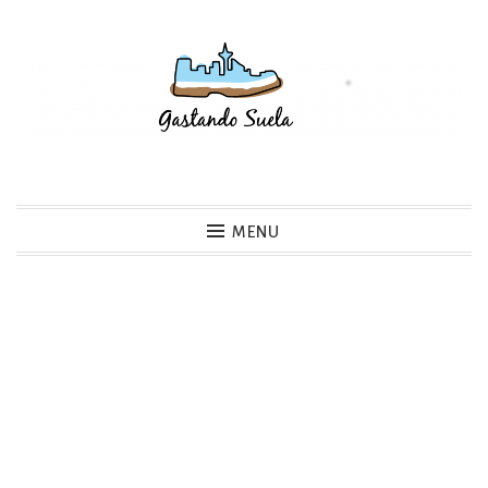
Skip
to
content
Gastando Suela
MENU