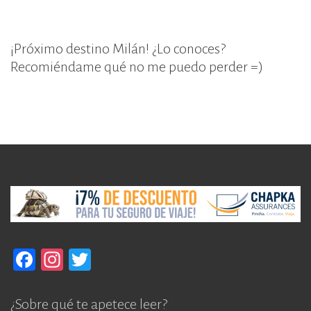
¡Próximo destino Milán! ¿Lo conoces?
Recomiéndame qué no me puedo perder =)
F
In
T
a
st
w
c
a
it
¿Sobre qué te apetece leer?