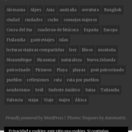
e
g
te
Alemania
Alpes
Asia
australia
aventura
Bangkok
b
ra
r
ciudad
ciudades
coche
consejos viajeros
o
m
Corea del Sur
cuaderno de bitácora
España
Europa
o
Finlandia
gastroviajes
islas
k
lecturas viajeras compartidas
leer
libros
montaña
Mozambique
Myanmar
naturaleza
Nueva Zelanda
patrocinado
Pirineos
Playa
playas
post patrocinado
pueblos
reflexiones
ruta
ruta por pueblos
senderismo
Seúl
Sudeste Asiático
Suiza
Tailandia
Valencia
viajar
Viaje
viajes
África
Proudly powered by WordPress
|
Theme: Toujours by
Automattic
.
Privacidad y cookies: este sitio usa cookies. Si continúas