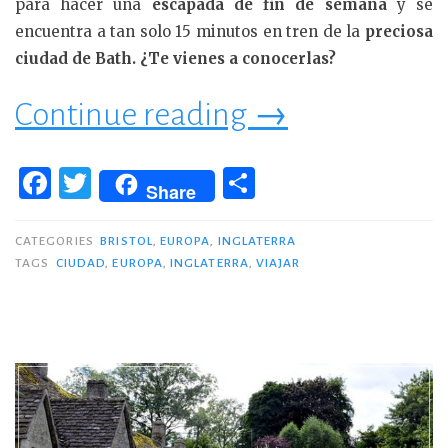
para hacer una
escapada de fin de semana
y se
encuentra a tan solo 15 minutos en tren de la
preciosa
ciudad de Bath. ¿Te vienes a conocerlas?
«Fin
Continue reading
→
de
F
T
C
Share
semana
a
w
o
en
c
it
m
CATEGORIES
BRISTOL
,
EUROPA
,
INGLATERRA
TAGS
CIUDAD
,
EUROPA
,
INGLATERRA
,
VIAJAR
e
te
p
Bristol
b
r
ar
y
o
ti
Bath»
o
r
k