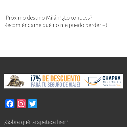
¡Próximo destino Milán! ¿Lo conoces?
Recomiéndame qué no me puedo perder =)
F
In
T
a
st
w
c
a
it
¿Sobre qué te apetece leer?