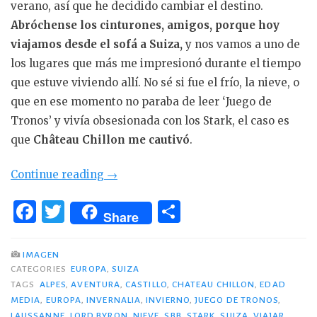
verano, así que he decidido cambiar el destino.
Abróchense los cinturones, amigos, porque hoy
viajamos desde el sofá a Suiza,
y nos vamos a uno de
los lugares que más me impresionó durante el tiempo
que estuve viviendo allí. No sé si fue el frío, la nieve, o
que en ese momento no paraba de leer ‘Juego de
Tronos’ y vivía obsesionada con los Stark, el caso es
que
Château Chillon me cautivó
.
«Château
Continue reading
→
Chillon
F
T
C
o
Share
a
w
o
Invernalia:
c
it
m
‘Winter
IMAGEN
is
CATEGORIES
EUROPA
,
SUIZA
e
te
p
TAGS
ALPES
,
AVENTURA
,
CASTILLO
,
CHATEAU CHILLON
,
EDAD
coming’»
b
r
ar
MEDIA
,
EUROPA
,
INVERNALIA
,
INVIERNO
,
JUEGO DE TRONOS
,
LAUSSANNE
,
LORD BYRON
,
NIEVE
,
SBB
,
STARK
,
SUIZA
,
VIAJAR
,