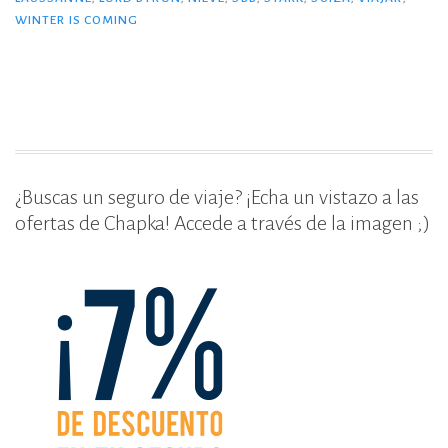
o
ti
WINTER IS COMING
o
r
k
¿Buscas un seguro de viaje? ¡Echa un vistazo a las
ofertas de Chapka! Accede a través de la imagen ;)