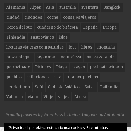
e
g
te
Alemania
Alpes
Asia
australia
aventura
Bangkok
b
ra
r
ciudad
ciudades
coche
consejos viajeros
o
m
Corea del Sur
cuaderno de bitácora
España
Europa
o
Finlandia
gastroviajes
islas
k
lecturas viajeras compartidas
leer
libros
montaña
Mozambique
Myanmar
naturaleza
Nueva Zelanda
patrocinado
Pirineos
Playa
playas
post patrocinado
pueblos
reflexiones
ruta
ruta por pueblos
senderismo
Seúl
Sudeste Asiático
Suiza
Tailandia
Valencia
viajar
Viaje
viajes
África
Proudly powered by WordPress
|
Theme: Toujours by
Automattic
.
Privacidad y cookies: este sitio usa cookies. Si continúas