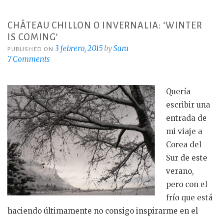
o
r
CHÂTEAU CHILLON O INVERNALIA: ‘WINTER
k
IS COMING’
3 febrero, 2015
by
Sara
PUBLISHED ON
7 Comments
Quería
escribir una
entrada de
mi viaje a
Corea del
Sur de este
verano,
pero con el
frío que está
haciendo últimamente no consigo inspirarme en el