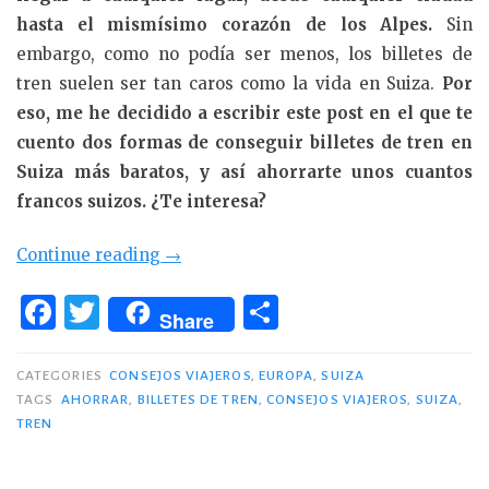
hasta el mismísimo corazón de los Alpes.
Sin
embargo, como no podía ser menos, los billetes de
tren suelen ser tan caros como la vida en Suiza.
Por
eso, me he decidido a escribir este post en el que te
cuento dos formas de conseguir billetes de tren en
Suiza más baratos, y así ahorrarte unos cuantos
francos suizos. ¿Te interesa?
«Billetes
Continue reading
→
baratos
F
T
C
de
Share
a
w
o
tren
c
it
m
en
CATEGORIES
CONSEJOS VIAJEROS
,
EUROPA
,
SUIZA
Suiza.»
TAGS
AHORRAR
,
BILLETES DE TREN
,
CONSEJOS VIAJEROS
,
SUIZA
,
e
te
p
TREN
b
r
ar
o
ti