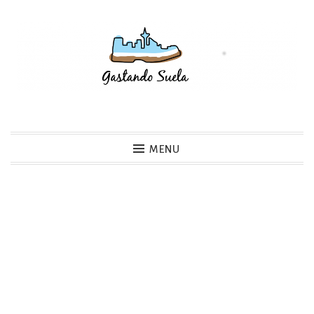
Skip
to
content
Gastando Suela
MENU