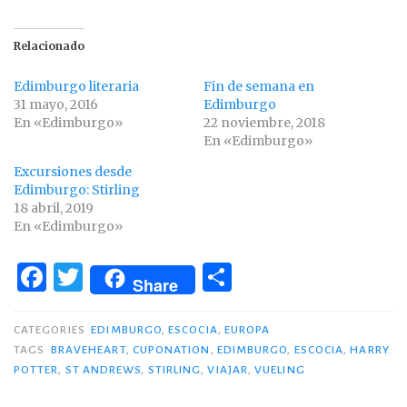
Relacionado
Edimburgo literaria
Fin de semana en
31 mayo, 2016
Edimburgo
En «Edimburgo»
22 noviembre, 2018
En «Edimburgo»
Excursiones desde
Edimburgo: Stirling
18 abril, 2019
En «Edimburgo»
F
T
C
Share
a
w
o
c
it
m
CATEGORIES
EDIMBURGO
,
ESCOCIA
,
EUROPA
TAGS
BRAVEHEART
,
CUPONATION
,
EDIMBURGO
,
ESCOCIA
,
HARRY
e
te
p
POTTER
,
ST ANDREWS
,
STIRLING
,
VIAJAR
,
VUELING
b
r
ar