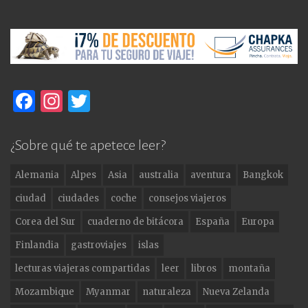
F
In
T
a
st
w
c
a
it
¿Sobre qué te apetece leer?
e
g
te
Alemania
Alpes
Asia
australia
aventura
Bangkok
b
ra
r
ciudad
ciudades
coche
consejos viajeros
o
m
Corea del Sur
cuaderno de bitácora
España
Europa
o
Finlandia
gastroviajes
islas
k
lecturas viajeras compartidas
leer
libros
montaña
Mozambique
Myanmar
naturaleza
Nueva Zelanda