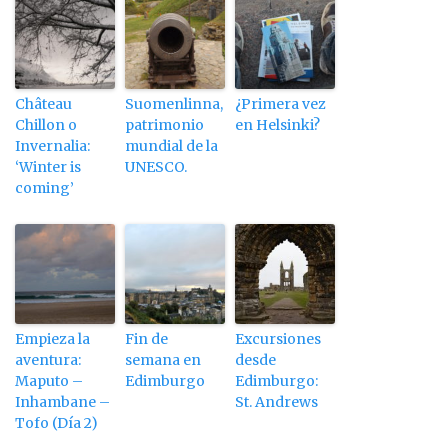
Château
Suomenlinna,
¿Primera vez
Chillon o
patrimonio
en Helsinki?
Invernalia:
mundial de la
‘Winter is
UNESCO.
coming’
Empieza la
Fin de
Excursiones
aventura:
semana en
desde
Maputo –
Edimburgo
Edimburgo:
Inhambane –
St. Andrews
Tofo (Día 2)