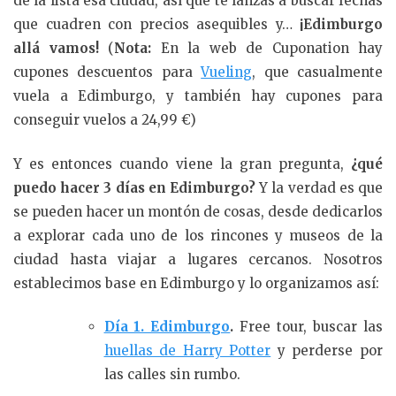
de la lista esa ciudad, así que te lanzas a buscar fechas
que cuadren con precios asequibles y…
¡Edimburgo
allá vamos!
(
Nota:
En la web de Cuponation hay
cupones descuentos para
Vueling
, que casualmente
vuela a Edimburgo, y también hay cupones para
conseguir vuelos a 24,99 €)
Y es entonces cuando viene la gran pregunta,
¿qué
puedo hacer 3 días en Edimburgo?
Y la verdad es que
se pueden hacer un montón de cosas, desde dedicarlos
a explorar cada uno de los rincones y museos de la
ciudad hasta viajar a lugares cercanos. Nosotros
establecimos base en Edimburgo y lo organizamos así:
Día 1. Edimburgo
.
Free tour, buscar las
huellas de Harry Potter
y perderse por
las calles sin rumbo.