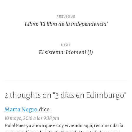
o
ti
o
r
Navegación
PREVIOUS
k
Libro: ‘El libro de la independencia’
de
entradas
NEXT
El sistema: Idomeni (I)
2 thoughts on “
3 días en Edimburgo
”
Marta Negro
dice:
10 mayo, 2016 a las 9:38 pm
Hola! Pues yo ahora que estoy viviendo aquí, recomendaría