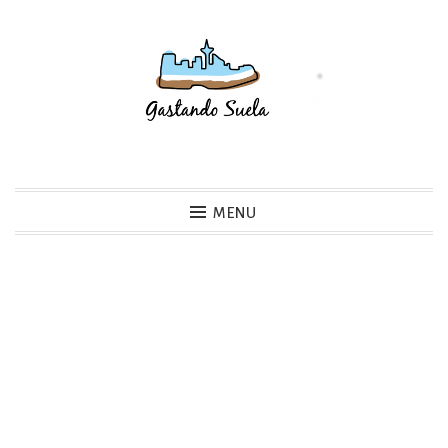
Skip
to
content
Gastando Suela
MENU