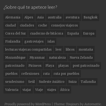
c
a
it
¿Sobre qué te apetece leer?
e
g
te
Alemania
Alpes
Asia
australia
aventura
Bangkok
b
ra
r
ciudad
ciudades
coche
consejos viajeros
o
m
Corea del Sur
cuaderno de bitácora
España
Europa
o
Finlandia
gastroviajes
islas
k
lecturas viajeras compartidas
leer
libros
montaña
Mozambique
Myanmar
naturaleza
Nueva Zelanda
patrocinado
Pirineos
Playa
playas
post patrocinado
pueblos
reflexiones
ruta
ruta por pueblos
senderismo
Seúl
Sudeste Asiático
Suiza
Tailandia
Valencia
viajar
Viaje
viajes
África
Proudly powered by WordPress
|
Theme: Toujours by
Automattic
.