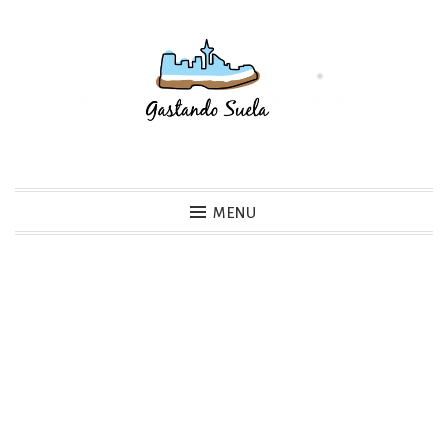
Skip
to
content
Gastando Suela
MENU