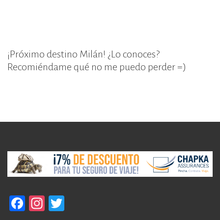
¡Próximo destino Milán! ¿Lo conoces?
Recomiéndame qué no me puedo perder =)
F
In
T
a
st
w