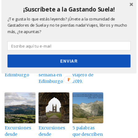
¡Suscríbete a la Gastando Suela!
¿Te gusta lo que estás leyendo? ¡Únete a la comunidad de
More from my site
Gastadores de Suela y no te pierdas nada! Viajes, libros y mucho
más, ¿te apuntas?
ENVIAR
3 días en
Fin de
Resumen
Edimburgo
semana en
viajero de
Edimburgo
2019.
Excursiones
Excursiones
5 palabras
desde
desde
que describen