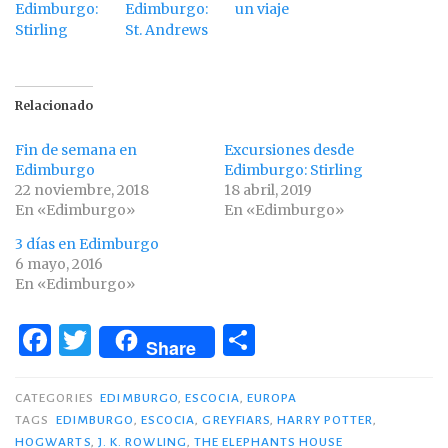
Edimburgo:
Edimburgo:
un viaje
Stirling
St. Andrews
Relacionado
Fin de semana en
Excursiones desde
Edimburgo
Edimburgo: Stirling
22 noviembre, 2018
18 abril, 2019
En «Edimburgo»
En «Edimburgo»
3 días en Edimburgo
6 mayo, 2016
En «Edimburgo»
F
T
C
Share
a
w
o
c
it
m
CATEGORIES
EDIMBURGO
,
ESCOCIA
,
EUROPA
TAGS
EDIMBURGO
,
ESCOCIA
,
GREYFIARS
,
HARRY POTTER
,
e
te
p
HOGWARTS
,
J. K. ROWLING
,
THE ELEPHANTS HOUSE