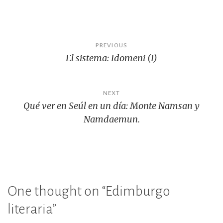
b
r
ar
o
ti
o
r
Navegación
PREVIOUS
k
El sistema: Idomeni (I)
de
entradas
NEXT
Qué ver en Seúl en un día: Monte Namsan y
Namdaemun.
One thought on “
Edimburgo
literaria
”