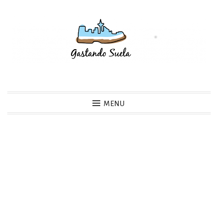
Skip
to
content
Gastando Suela
MENU