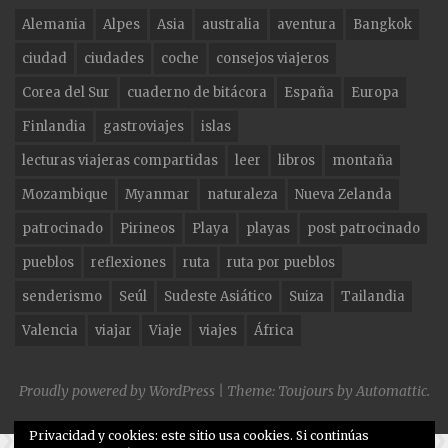
e
g
te
Alemania
Alpes
Asia
australia
aventura
Bangkok
b
ra
r
ciudad
ciudades
coche
consejos viajeros
o
m
Corea del Sur
cuaderno de bitácora
España
Europa
o
Finlandia
gastroviajes
islas
k
lecturas viajeras compartidas
leer
libros
montaña
Mozambique
Myanmar
naturaleza
Nueva Zelanda
patrocinado
Pirineos
Playa
playas
post patrocinado
pueblos
reflexiones
ruta
ruta por pueblos
senderismo
Seúl
Sudeste Asiático
Suiza
Tailandia
Valencia
viajar
Viaje
viajes
África
Proudly powered by WordPress
|
Theme: Toujours by
Automattic
.
Privacidad y cookies: este sitio usa cookies. Si continúas