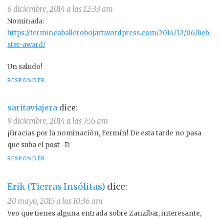
o
r
6 diciembre, 2014 a las 12:33 am
k
Nominada:
https://fermincaballerobojart.wordpress.com/2014/12/06/lieb
ster-award/
Un saludo!
RESPONDER
saritaviajera
dice:
9 diciembre, 2014 a las 7:55 am
¡Gracias por la nominación, Fermín! De esta tarde no pasa
que suba el post =D
RESPONDER
Erik (Tierras Insólitas)
dice:
20 mayo, 2015 a las 10:36 am
Veo que tienes alguna entrada sobre Zanzíbar, interesante,