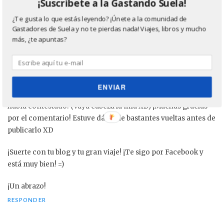
¡Suscríbete a la Gastando Suela!
queda un año para hacerlo!!) y de intentar ser una nómada
digital para no depender del trabajo de 8 horas diarias.
¿Te gusta lo que estás leyendo? ¡Únete a la comunidad de
Ánimo que con esfuerzo todo se consigue. Un abrazo viajero.
Gastadores de Suela y no te pierdas nada! Viajes, libros y mucho
más, ¿te apuntas?
RESPONDER
Sara
dice:
25 enero, 2016 a las 6:16 pm
ENVIAR
¡Hola Marta! ¡Acabo de descubrir tu comentario y que no te
había contestado! (Vaya cabeza la mía XD) ¡Muchas gracias
por el comentario! Estuve dándole bastantes vueltas antes de
publicarlo XD
¡Suerte con tu blog y tu gran viaje! ¡Te sigo por Facebook y
está muy bien! =)
¡Un abrazo!
RESPONDER