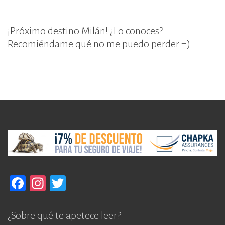
¡Próximo destino Milán! ¿Lo conoces?
Recomiéndame qué no me puedo perder =)
F
In
T
a
st
w
c
a
it
¿Sobre qué te apetece leer?