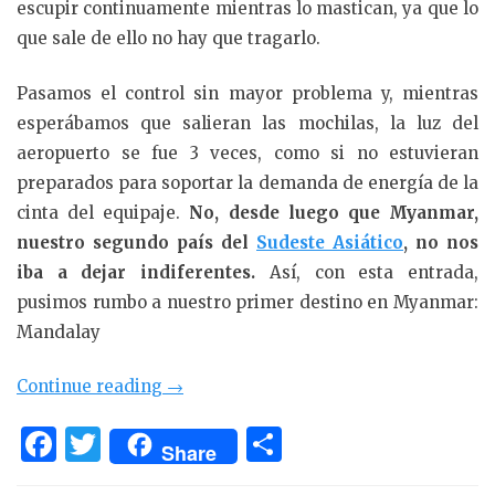
escupir continuamente mientras lo mastican, ya que lo
que sale de ello no hay que tragarlo.
Pasamos el control sin mayor problema y, mientras
esperábamos que salieran las mochilas, la luz del
aeropuerto se fue 3 veces, como si no estuvieran
preparados para soportar la demanda de energía de la
cinta del equipaje.
No, desde luego que Myanmar,
nuestro segundo país del
Sudeste Asiático
, no nos
iba a dejar indiferentes.
Así, con esta entrada,
pusimos rumbo a nuestro primer destino en Myanmar:
Mandalay
«Primer
Continue reading
→
encuentro
F
T
C
con
Share
a
w
o
Myanmar: