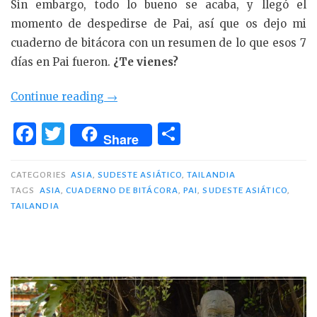
Sin embargo, todo lo bueno se acaba, y llegó el
momento de despedirse de Pai, así que os dejo mi
cuaderno de bitácora con un resumen de lo que esos 7
días en Pai fueron.
¿Te vienes?
«El
Continue reading
→
paraíso
F
T
C
de
Share
a
w
o
Pai»
c
it
m
CATEGORIES
ASIA
,
SUDESTE ASIÁTICO
,
TAILANDIA
TAGS
ASIA
,
CUADERNO DE BITÁCORA
,
PAI
,
SUDESTE ASIÁTICO
,
e
te
p
TAILANDIA
b
r
ar
o
ti
o
r
k