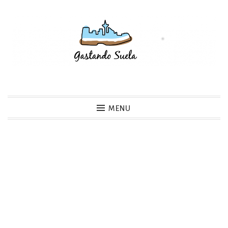
Skip
to
content
Gastando Suela
MENU