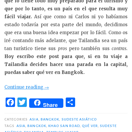
que lo tiene todo muy preparado para el turismo y
que por lo tanto, es un país en el que resulta muy
fácil viajar.
Así que como ni Carlos ni yo habíamos
estado todavía por esta parte del mundo, decidimos
que era una buena idea empezar por lo fácil. Como os
iré contando más adelante, que Tailandia sea un país
tan turístico tiene sus
pros
pero también sus
contras
.
Hoy escribo este post para que, si en tu viaje a
Tailandia decides hacer una parada en la capital,
puedas saber qué ver en Bangkok.
«Qué
Continue reading
→
ver
F
T
C
en
Share
a
w
o
Bangkok»
c
it
m
CATEGORIES
ASIA
,
BANGKOK
,
SUDESTE ASIÁTICO
TAGS
ASIA
,
BANGKOK
,
KHAO SAN ROAD
,
QUÉ VER
,
SUDESTE
e
te
p