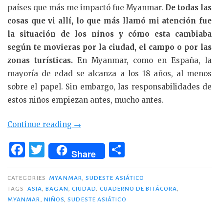
países que más me impactó fue Myanmar.
De todas las
cosas que vi allí, lo que más llamó mi atención fue
la situación de los niños y cómo esta cambiaba
según te movieras por la ciudad, el campo o por las
zonas turísticas.
En Myanmar, como en España, la
mayoría de edad se alcanza a los 18 años, al menos
sobre el papel. Sin embargo, las responsabilidades de
estos niños empiezan antes, mucho antes.
«Los
Continue reading
→
niños
F
T
C
de
Share
a
w
o
Myanmar:
c
it
m
la
CATEGORIES
MYANMAR
,
SUDESTE ASIÁTICO
ciudad
TAGS
ASIA
,
BAGAN
,
CIUDAD
,
CUADERNO DE BITÁCORA
,
e
te
p
MYANMAR
,
NIÑOS
,
SUDESTE ASIÁTICO
I
b
r
ar
(1/3)»