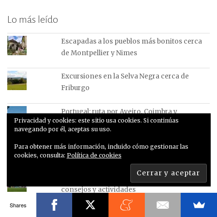
Lo más leído
Escapadas a los pueblos más bonitos cerca
de Montpellier y Nimes
Excursiones en la Selva Negra cerca de
Friburgo
Portugal: ruta por Aveiro, Coimbra y
Privacidad y cookies: este sitio usa cookies. Si continúas
alrededores
navegando por él, aceptas su uso.
5 frases de Eduardo Galeano.
Para obtener más información, incluido cómo gestionar las
cookies, consulta:
Política de cookies
Guía Brisbane y alrededores: lugares,
consejos y actividades
Shares