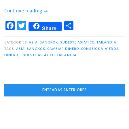
«Consejos
Continue reading
→
para
F
T
C
Tailandia:
Share
a
w
o
Dinero»
c
it
m
CATEGORIES
ASIA
,
BANGKOK
,
SUDESTE ASIÁTICO
,
TAILANDIA
TAGS
ASIA
,
BANGKOK
,
CAMBIAR DINERO
,
CONSEJOS VIAJEROS
,
e
te
p
DINERO
,
SUDESTE ASIÁTICO
,
TAILANDIA
b
r
ar
o
ti
o
r
Navegación
k
ENTRADAS ANTERIORES
de
entradas