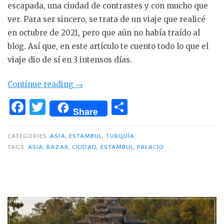
escapada, una ciudad de contrastes y con mucho que
ver. Para ser sincero, se trata de un viaje que realicé
en octubre de 2021, pero que aún no había traído al
blog. Así que, en este artículo te cuento todo lo que el
viaje dio de sí en 3 intensos días.
«Escapada
Continue reading
→
a
F
T
C
Share
Estambul
a
w
o
en
c
it
m
CATEGORIES
ASIA
,
ESTAMBUL
,
TURQUÍA
3
TAGS
ASIA
,
BAZAR
,
CIUDAD
,
ESTAMBUL
,
PALACIO
e
te
p
días»
b
r
ar
o
ti
o
r
k