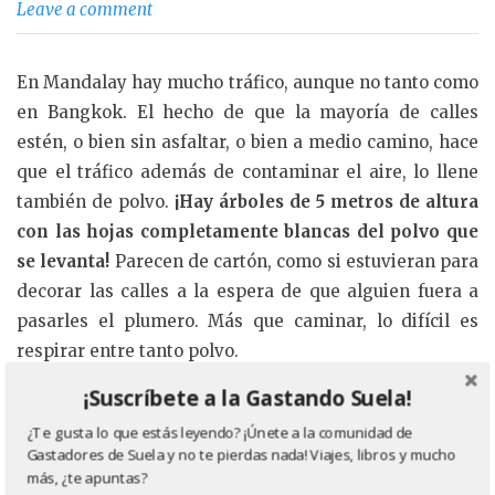
Leave a comment
En Mandalay hay mucho tráfico, aunque no tanto como
en Bangkok. El hecho de que la mayoría de calles
estén, o bien sin asfaltar, o bien a medio camino, hace
que el tráfico además de contaminar el aire, lo llene
también de polvo.
¡Hay árboles de 5 metros de altura
con las hojas completamente blancas del polvo que
se levanta!
Parecen de cartón, como si estuvieran para
decorar las calles a la espera de que alguien fuera a
pasarles el plumero. Más que caminar, lo difícil es
respirar entre tanto polvo.
¡Suscríbete a la Gastando Suela!
«El
Continue reading
→
¿Te gusta lo que estás leyendo? ¡Únete a la comunidad de
camarero
F
T
C
Gastadores de Suela y no te pierdas nada! Viajes, libros y mucho
de
Share
más, ¿te apuntas?
Mandalay»