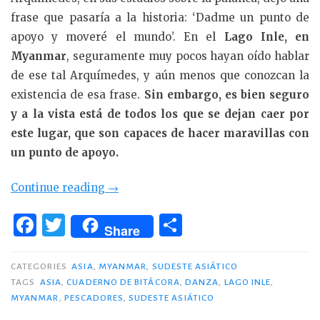
frase que pasaría a la historia: ‘Dadme un punto de
apoyo y moveré el mundo’. En el
Lago Inle, en
Myanmar
, seguramente muy pocos hayan oído hablar
de ese tal Arquímedes, y aún menos que conozcan la
existencia de esa frase.
Sin embargo, es bien seguro
y a la vista está de todos los que se dejan caer por
este lugar, que son capaces de hacer maravillas con
un punto de apoyo.
«La
Continue reading
→
danza
F
T
C
del
Share
a
w
o
Lago
c
it
m
Inle»
CATEGORIES
ASIA
,
MYANMAR
,
SUDESTE ASIÁTICO
TAGS
ASIA
,
CUADERNO DE BITÁCORA
,
DANZA
,
LAGO INLE
,
e
te
p
MYANMAR
,
PESCADORES
,
SUDESTE ASIÁTICO
b
r
ar