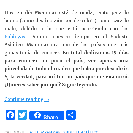
Hoy en día Myanmar está de moda, tanto para lo
bueno (como destino aún por descubrir) como para lo
malo, debido a lo que está ocurriendo con los
Rohinyas
. Durante nuestro tiempo en el Sudeste
Asiático, Myanmar era uno de los países que más
ganas tenía de conocer.
En total dedicamos 19 días
para conocer un poco el país, ver apenas una
pincelada de todo el cuadro que había por descubrir.
Y, la verdad, para mí fue un país que me enamoró.
¿Quieres saber por qué? Sigue leyendo.
«19
Continue reading
→
dias
F
T
C
en
Share
a
w
o
Myanmar,
el
CATEGORIES
ASIA
,
MYANMAR
,
SUDESTE ASIÁTICO