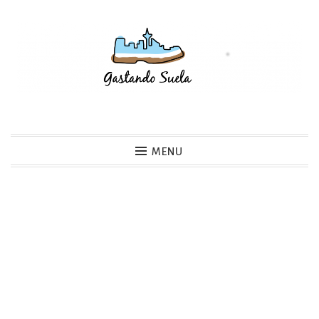
Skip
to
content
Gastando Suela
MENU