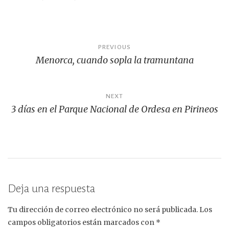
b
r
ar
o
ti
o
r
Navegación
PREVIOUS
k
Menorca, cuando sopla la tramuntana
de
entradas
NEXT
3 días en el Parque Nacional de Ordesa en Pirineos
Deja una respuesta
Tu dirección de correo electrónico no será publicada.
Los
campos obligatorios están marcados con
*