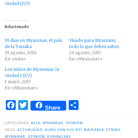
ciudad (2/3)
Relacionado
19 dias en Myanmar, el país
Visado para Myanmar,
de la Tanaka
todo lo que debes saber.
19 agosto, 2018
29 agosto, 2017
En «Asia»
En «Myanmar»
Los niños de Myanmar: la
ciudad I (1/3)
1 mayo, 2017
En «Myanmar»
F
T
C
Share
a
w
o
c
it
m
CATEGORIES
ASIA
,
MYANMAR
,
OPINIÓN
TAGS
ACTUALIDAD
,
AUNG SAN SUU KYI
,
BIRMANIA
,
ETNIAS
,
e
te
p
MYANMAR
,
OPINIÓN
,
ROHINGYÁS