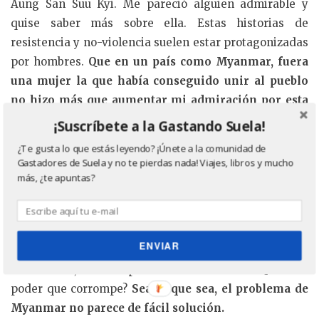
Aung San Suu Kyi. Me pareció alguien admirable y
quise saber más sobre ella. Estas historias de
resistencia y no-violencia suelen estar protagonizadas
por hombres.
Que en un país como Myanmar, fuera
una mujer la que había conseguido unir al pueblo
no hizo más que aumentar mi admiración por esta
mujer.
En Bagán encontré una señora que vendía
¡Suscríbete a la Gastando Suela!
libros y tenía las
‘Cartas Birmanas’
que escribió Suu Kyi
¿Te gusta lo que estás leyendo? ¡Únete a la comunidad de
durante su arresto domiciliario traducidas al
Gastadores de Suela y no te pierdas nada! Viajes, libros y mucho
castellano. Las devoré.
más, ¿te apuntas?
Hoy, Aung San Suu Kyi me genera dudas. ¿Puede
alguien tan comprometido haber cambiado de idea?
ENVIAR
¿Será que la democracia por la que luchó, su
democracia, no era para todo el mundo? ¿Será el
poder que corrompe?
Sea lo que sea, el problema de
Myanmar no parece de fácil solución.