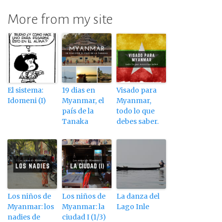
More from my site
El sistema:
19 dias en
Visado para
Idomeni (I)
Myanmar, el
Myanmar,
país de la
todo lo que
Tanaka
debes saber.
Los niños de
Los niños de
La danza del
Myanmar: los
Myanmar: la
Lago Inle
nadies de
ciudad I (1/3)