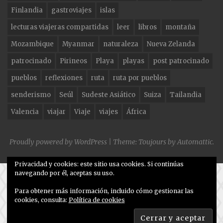
o
Finlandia
gastroviajes
islas
k
lecturas viajeras compartidas
leer
libros
montaña
Mozambique
Myanmar
naturaleza
Nueva Zelanda
patrocinado
Pirineos
Playa
playas
post patrocinado
pueblos
reflexiones
ruta
ruta por pueblos
senderismo
Seúl
Sudeste Asiático
Suiza
Tailandia
Valencia
viajar
Viaje
viajes
África
Proudly powered by WordPress
|
Theme: Toujours by
Automattic
.
Privacidad y cookies: este sitio usa cookies. Si continúas
navegando por él, aceptas su uso.
Para obtener más información, incluido cómo gestionar las
cookies, consulta:
Política de cookies