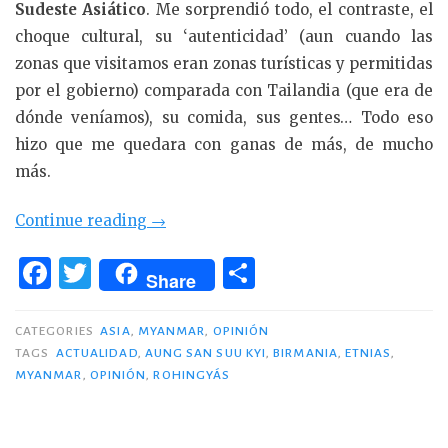
Sudeste Asiático
. Me sorprendió todo, el contraste, el
choque cultural, su ‘autenticidad’ (aun cuando las
zonas que visitamos eran zonas turísticas y permitidas
por el gobierno) comparada con Tailandia (que era de
dónde veníamos), su comida, sus gentes… Todo eso
hizo que me quedara con ganas de más, de mucho
más.
«Los
Continue reading
→
Rohingya:
F
T
C
¿Qué
Share
a
w
o
está
c
it
m
pasando
CATEGORIES
ASIA
,
MYANMAR
,
OPINIÓN
en
TAGS
ACTUALIDAD
,
AUNG SAN SUU KYI
,
BIRMANIA
,
ETNIAS
,
e
te
p
MYANMAR
,
OPINIÓN
,
ROHINGYÁS
Myanmar?»
b
r
ar
o
ti