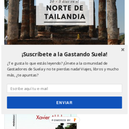
¡Suscríbete a la Gastando Suela!
¿Te gusta lo que estás leyendo? ¡Únete a la comunidad de
Gastadores de Suela y no te pierdas nada! Viajes, libros y mucho
Último libro leído, ¿quieres saber más? Haz click
más, ¿te apuntas?
en la imagen ;)
ENVIAR
POWERED
BY