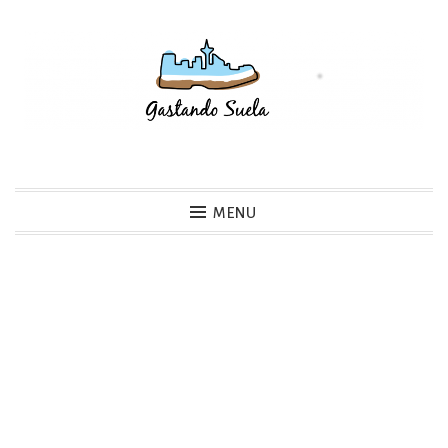
Skip
to
content
Gastando Suela
MENU