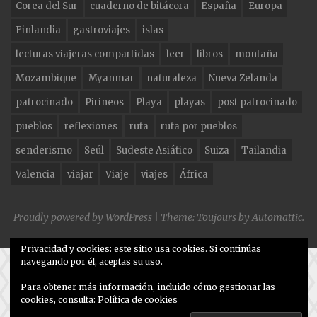
Corea del Sur
cuaderno de bitácora
España
Europa
o
Finlandia
gastroviajes
islas
k
lecturas viajeras compartidas
leer
libros
montaña
Mozambique
Myanmar
naturaleza
Nueva Zelanda
patrocinado
Pirineos
Playa
playas
post patrocinado
pueblos
reflexiones
ruta
ruta por pueblos
senderismo
Seúl
Sudeste Asiático
Suiza
Tailandia
Valencia
viajar
Viaje
viajes
África
Proudly powered by WordPress
|
Theme: Toujours by
Automattic
.
Privacidad y cookies: este sitio usa cookies. Si continúas
navegando por él, aceptas su uso.
Para obtener más información, incluido cómo gestionar las
cookies, consulta:
Política de cookies