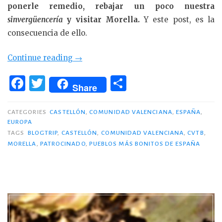
ponerle remedio, rebajar un poco nuestra
sinvergüencería
y visitar Morella.
Y este post, es la
consecuencia de ello.
«Morella,
Continue reading
→
donde
F
T
C
la
Share
a
w
o
montaña
c
it
m
quiso
CATEGORIES
CASTELLÓN
,
COMUNIDAD VALENCIANA
,
ESPAÑA
,
EUROPA
ser
e
te
p
TAGS
BLOGTRIP
,
CASTELLÓN
,
COMUNIDAD VALENCIANA
,
CVTB
,
castillo»
b
r
ar
MORELLA
,
PATROCINADO
,
PUEBLOS MÁS BONITOS DE ESPAÑA
o
ti
o
r
k