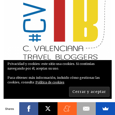
Privacidad y cookies: este sitio usa cookies. Si continúas
navegando por él, aceptas su uso.
Para obtener más información, incluido cómo gestionar las
cookies, consulta:
Política de cookies
Sígueme también en Facebook =)
Shares