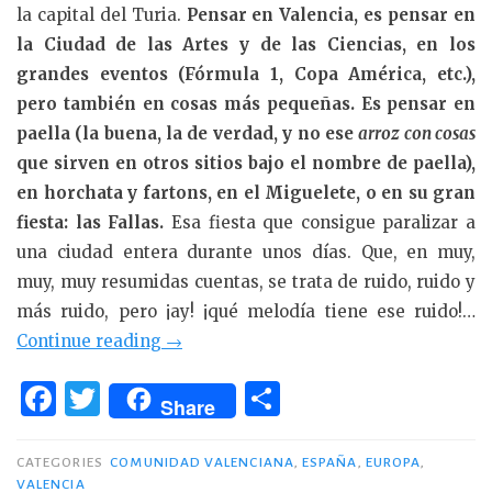
la capital del Turia.
Pensar en Valencia, es pensar en
la Ciudad de las Artes y de las Ciencias, en los
grandes eventos (Fórmula 1, Copa América, etc.),
pero también en cosas más pequeñas. Es pensar en
paella (la buena, la de verdad, y no ese
arroz con cosas
que sirven en otros sitios bajo el nombre de paella),
en horchata y fartons, en el Miguelete, o en su gran
fiesta: las Fallas.
Esa fiesta que consigue paralizar a
una ciudad entera durante unos días. Que, en muy,
muy, muy resumidas cuentas, se trata de ruido, ruido y
más ruido, pero ¡ay! ¡qué melodía tiene ese ruido!…
«Museo
Continue reading
→
de
F
T
C
la
Share
a
w
o
Seda
c
it
m
de
CATEGORIES
COMUNIDAD VALENCIANA
,
ESPAÑA
,
EUROPA
,
VALENCIA
Valencia»