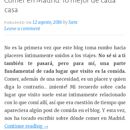
Comer en Madrid: lo mejor de cada
casa
12 agosto, 2016
by
Sara
PUBLISHED ON
Leave a comment
No es la primera vez que este blog toma rumbo hacia
placeres íntimamente unidos a los viajes.
No sé si a ti
también te pasará, pero para mí, una parte
fundamental de cada lugar que visito es la comida.
Comer, además de una necesidad, es un placer y quien
diga lo contrario… ¡miente! Mi recuerdo sobre cada
lugar que visito suele estar intimamente relacionado
con lo que comí allí, así que era cuestión de tiempo que
apareciera algún post de comida en el blog. Y esta vez,
nos ha tocado escribir sobre dónde comer en Madrid.
«Comer
Continue reading
→