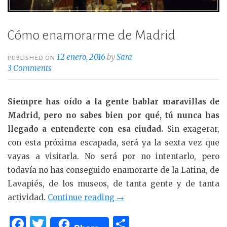
Cómo enamorarme de Madrid
12 enero, 2016
by
Sara
PUBLISHED ON
3 Comments
Siempre has oído a la gente hablar maravillas de
Madrid, pero no sabes bien por qué, tú nunca has
llegado a entenderte con esa ciudad.
Sin exagerar,
con esta próxima escapada, será ya la sexta vez que
vayas a visitarla. No será por no intentarlo, pero
todavía no has conseguido enamorarte de la Latina, de
Lavapiés, de los museos, de tanta gente y de tanta
«Cómo
actividad.
Continue reading
→
enamorarme
F
T
C
de