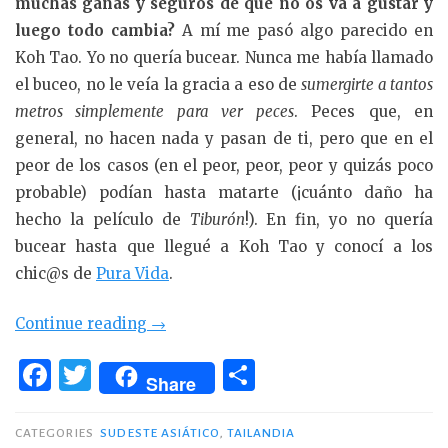
muchas ganas y seguros de que no os va a gustar y
luego todo cambia?
A mí me pasó algo parecido en
Koh Tao. Yo no quería bucear. Nunca me había llamado
el buceo, no le veía la gracia a eso de
sumergirte a tantos
metros simplemente para ver peces
. Peces que, en
general, no hacen nada y pasan de ti, pero que en el
peor de los casos (en el peor, peor, peor y quizás poco
probable) podían hasta matarte (¡cuánto daño ha
hecho la películo de
Tiburón
!). En fin, yo no quería
bucear hasta que llegué a Koh Tao y conocí a los
chic@s de
Pura Vida
.
«Buceando
Continue reading
→
en
F
T
C
Koh
Share
a
w
o
Tao
c
it
m
(Tailandia)
CATEGORIES
SUDESTE ASIÁTICO
,
TAILANDIA