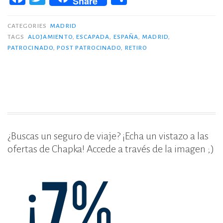
Share
a
w
o
Madrid»
c
it
m
CATEGORIES
MADRID
TAGS
ALOJAMIENTO
,
ESCAPADA
,
ESPAÑA
,
MADRID
,
e
te
p
PATROCINADO
,
POST PATROCINADO
,
RETIRO
b
r
ar
o
ti
o
r
k
¿Buscas un seguro de viaje? ¡Echa un vistazo a las
ofertas de Chapka! Accede a través de la imagen ;)