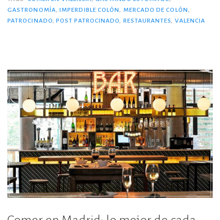
imperdible.»
b
r
ar
GASTRONOMÍA
,
IMPERDIBLE COLÓN
,
MERCADO DE COLÓN
,
PATROCINADO
,
POST PATROCINADO
,
RESTAURANTES
,
VALENCIA
o
ti
o
r
k