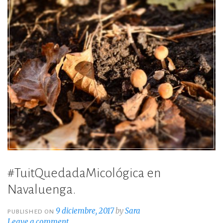
#TuitQuedadaMicológica en
Navaluenga.
9 diciembre, 2017
by
Sara
PUBLISHED ON
Leave a comment