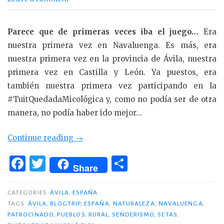
Parece que de primeras veces iba el juego…
Era
nuestra primera vez en Navaluenga. Es más, era
nuestra primera vez en la provincia de Ávila, nuestra
primera vez en Castilla y León. Ya puestos, era
también nuestra primera vez participando en la
#TuitQuedadaMicológica y, como no podía ser de otra
manera, no podía haber ido mejor…
«#TuitQuedadaMicológica
Continue reading
→
en
F
T
C
Navaluenga.»
Share
a
w
o
c
it
m
CATEGORIES
ÁVILA
,
ESPAÑA
TAGS
ÁVILA
,
BLOGTRIP
,
ESPAÑA
,
NATURALEZA
,
NAVALUENGA
,
e
te
p
PATROCINADO
,
PUEBLOS
,
RURAL
,
SENDERISMO
,
SETAS
,