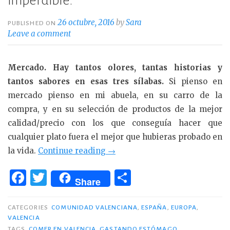
imperdible.
26 octubre, 2016
by
Sara
PUBLISHED ON
Leave a comment
Mercado. Hay tantos olores, tantas historias y
tantos sabores en esas tres sílabas.
Si pienso en
mercado pienso en mi abuela, en su carro de la
compra, y en su selección de productos de la mejor
calidad/precio con los que conseguía hacer que
cualquier plato fuera el mejor que hubieras probado en
«Mercado
la vida.
Continue reading
→
de
F
T
C
Colón
Share
a
w
o
de
c
it
m
Valencia,
CATEGORIES
COMUNIDAD VALENCIANA
,
ESPAÑA
,
EUROPA
,
VALENCIA
un
e
te
p
TAGS
COMER EN VALENCIA
,
GASTANDO ESTÓMAGO
,