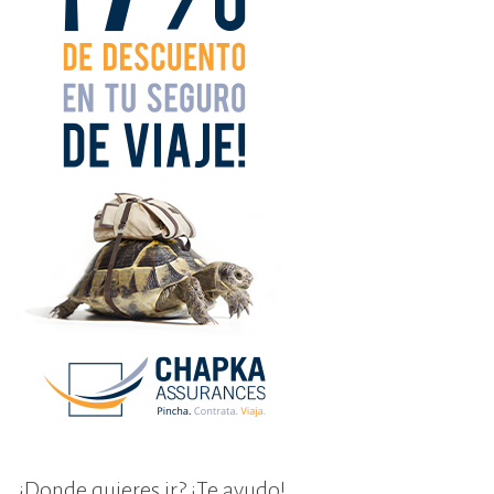
¿Donde quieres ir? ¡Te ayudo!