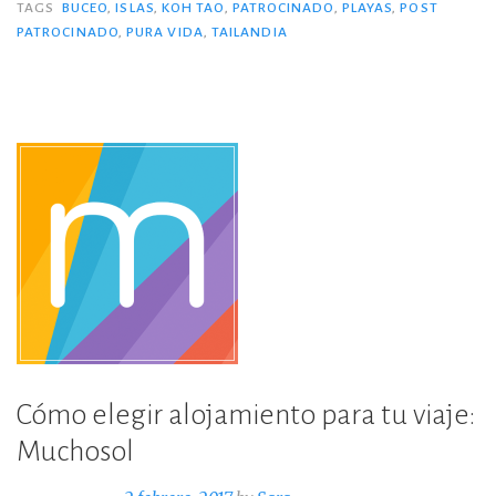
con
TAGS
BUCEO
,
ISLAS
,
KOH TAO
,
PATROCINADO
,
PLAYAS
,
POST
e
te
p
PATROCINADO
,
PURA VIDA
,
TAILANDIA
Pura
b
r
ar
Vida»
o
ti
o
r
k
Cómo elegir alojamiento para tu viaje:
Muchosol