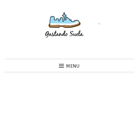
Skip
to
content
Gastando Suela
MENU