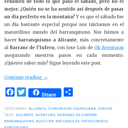
resumen de todo lo que pasó el sábado, pero no el
mejor.
¿Quién no se ha sentido así después de pasar
un día perfecto en la montaña?
Y es que el sábado fue
un día bastante especial porque nos iniciamos en el
maravilloso mundo del barranquismo. Nos fuimos a
hacer
barranquismo a Alicante
, más concretamente
al
Barranc de l’Infern
, con Jose Luís de
Ok Aventuras
asegurando nuestros pasos en cada momento.
¿Quieres saber más? Sigue leyendo este post.
«Barranquismo
Continue reading
→
en
F
T
C
Alicante:
Share
a
w
o
Barranc
c
it
m
de
CATEGORIES
ALICANTE
,
COMUNIDAD VALENCIANA
,
EUROPA
l’Infern»
TAGS
ALICANTE
,
AVENTURA
,
BARRANC DE L'INFERN
,
e
te
p
BARRANQUISMO
,
BLOGTRIP
,
NATURALEZA
,
PATROCINADO
,
SENDERISMO