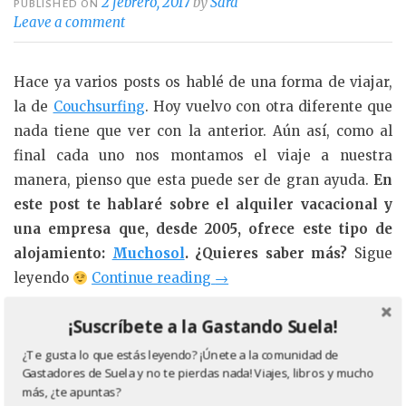
2 febrero, 2017
by
Sara
PUBLISHED ON
Leave a comment
Hace ya varios posts os hablé de una forma de viajar,
la de
Couchsurfing
. Hoy vuelvo con otra diferente que
nada tiene que ver con la anterior. Aún así, como al
final cada uno nos montamos el viaje a nuestra
manera, pienso que esta puede ser de gran ayuda.
En
este post te hablaré sobre el alquiler vacacional y
una empresa que, desde 2005, ofrece este tipo de
alojamiento:
Muchosol
. ¿Quieres saber más?
Sigue
«Cómo
leyendo
Continue reading
→
elegir
F
T
C
¡Suscríbete a la Gastando Suela!
alojamiento
Share
a
w
o
para
¿Te gusta lo que estás leyendo? ¡Únete a la comunidad de
c
it
m
Gastadores de Suela y no te pierdas nada! Viajes, libros y mucho
tu
CATEGORIES
CONSEJOS VIAJEROS
más, ¿te apuntas?
viaje:
TAGS
ALOJAMIENTO
,
ALQUILER VACACIONAL
,
APARTAMENTOS
,