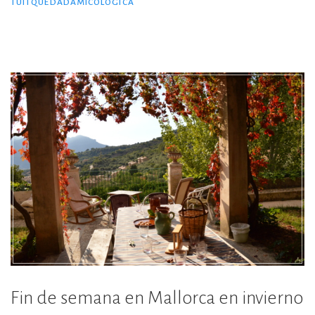
b
r
ar
TUITQUEDADAMICOLÓGICA
o
ti
o
r
k
Fin de semana en Mallorca en invierno