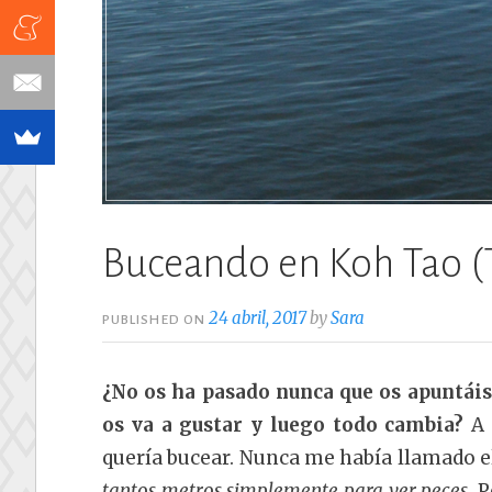
Buceando en Koh Tao (T
24 abril, 2017
by
Sara
PUBLISHED ON
¿No os ha pasado nunca que os apuntáis
os va a gustar y luego todo cambia?
A 
quería bucear. Nunca me había llamado el 
tantos metros simplemente para ver peces
. 