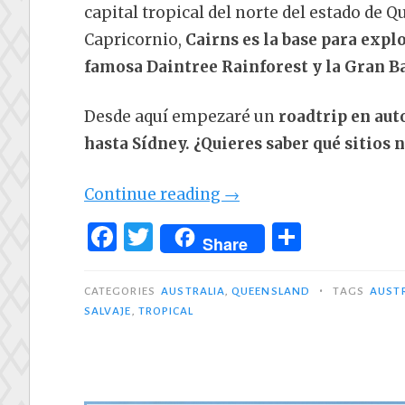
capital tropical del norte del estado de 
Capricornio,
Cairns es la base para expl
famosa Daintree Rainforest y la Gran Ba
Desde aquí empezaré un
roadtrip en aut
hasta Sídney. ¿Quieres saber qué sitios 
«Road
Continue reading
→
Trip
F
T
C
Share
costa
a
w
o
este
c
it
m
•
CATEGORIES
AUSTRALIA
,
QUEENSLAND
TAGS
AUST
de
SALVAJE
,
TROPICAL
e
te
p
Australia
b
r
ar
(I):
o
ti
Cairns-