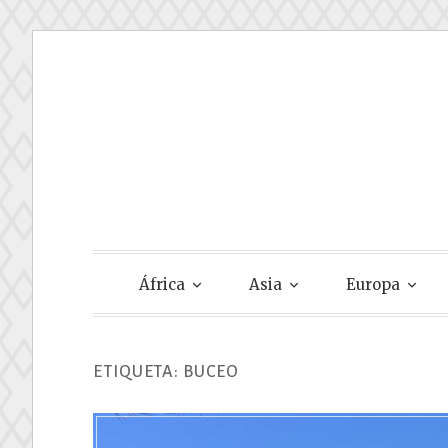
Skip
to
content
Gastando Su
África
Asia
Europa
ETIQUETA:
BUCEO