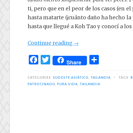
ti, pero que en el peor de los casos (en e
hasta matarte (¡cuánto daño ha hecho la 
hasta que llegué a Koh Tao y conocí a lo
«Buceando
Continue reading
→
en
F
T
C
Koh
Share
a
w
o
Tao
c
it
m
•
(Tailandia)
CATEGORIES
SUDESTE ASIÁTICO
,
TAILANDIA
TAGS
B
PATROCINADO
,
PURA VIDA
,
TAILANDIA
e
te
p
con
b
r
ar
Pura
o
ti
Vida»
o
r
k