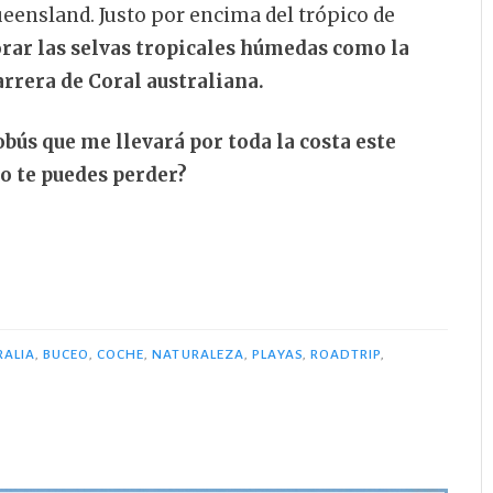
Queensland. Justo por encima del trópico de
orar las selvas tropicales húmedas como la
rrera de Coral australiana.
obús que me llevará por toda la costa este
no te puedes perder?
RALIA
,
BUCEO
,
COCHE
,
NATURALEZA
,
PLAYAS
,
ROADTRIP
,