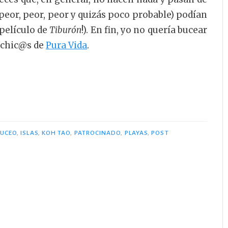
l peor, peor, peor y quizás poco probable) podían
películo de
Tiburón
!). En fin, yo no quería bucear
s chic@s de
Pura Vida
.
UCEO
,
ISLAS
,
KOH TAO
,
PATROCINADO
,
PLAYAS
,
POST