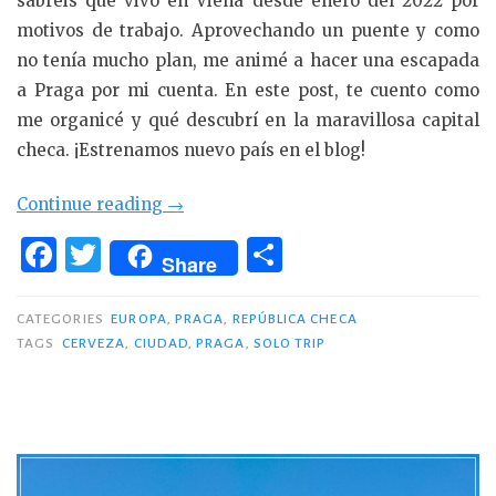
sabréis que vivo en Viena desde enero del 2022 por
motivos de trabajo. Aprovechando un puente y como
no tenía mucho plan, me animé a hacer una escapada
a Praga por mi cuenta. En este post, te cuento como
me organicé y qué descubrí en la maravillosa capital
checa. ¡Estrenamos nuevo país en el blog!
«3
Continue reading
→
días
F
T
C
Share
en
a
w
o
Praga:
c
it
m
CATEGORIES
EUROPA
,
PRAGA
,
REPÚBLICA CHECA
solo
TAGS
CERVEZA
,
CIUDAD
,
PRAGA
,
SOLO TRIP
e
te
p
trip»
b
r
ar
o
ti
o
r