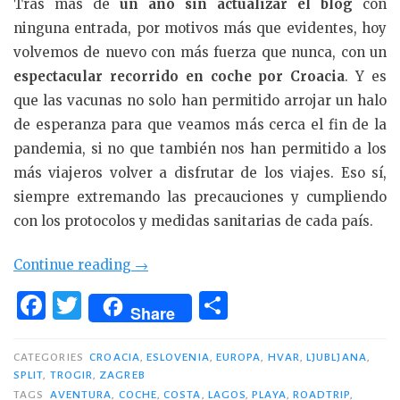
Tras más de
un año sin actualizar el blog
con
ninguna entrada, por motivos más que evidentes, hoy
volvemos de nuevo con más fuerza que nunca, con un
espectacular recorrido en coche por Croacia
. Y es
que las vacunas no solo han permitido arrojar un halo
de esperanza para que veamos más cerca el fin de la
pandemia, si no que también nos han permitido a los
más viajeros volver a disfrutar de los viajes. Eso sí,
siempre extremando las precauciones y cumpliendo
con los protocolos y medidas sanitarias de cada país.
«Roadtrip:
Continue reading
→
ruta
F
T
C
Share
en
a
w
o
coche
c
it
m
CATEGORIES
CROACIA
,
ESLOVENIA
,
EUROPA
,
HVAR
,
LJUBLJANA
,
por
SPLIT
,
TROGIR
,
ZAGREB
e
te
p
Croacia,
TAGS
AVENTURA
,
COCHE
,
COSTA
,
LAGOS
,
PLAYA
,
ROADTRIP
,