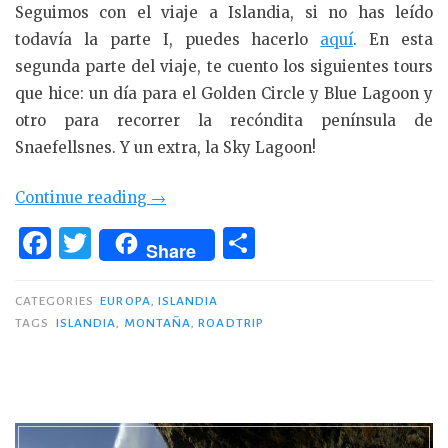
Seguimos con el viaje a Islandia, si no has leído
todavía la parte I, puedes hacerlo
aquí
. En esta
segunda parte del viaje, te cuento los siguientes tours
que hice: un día para el Golden Circle y Blue Lagoon y
otro para recorrer la recóndita península de
Snaefellsnes. Y un extra, la Sky Lagoon!
«Recorrido
Continue reading
→
por
F
T
C
Share
Islandia
a
w
o
(II):
c
it
m
CATEGORIES
EUROPA
,
ISLANDIA
Golden
TAGS
ISLANDIA
,
MONTAÑA
,
ROADTRIP
e
te
p
Circle,
Blue
b
r
ar
Lagoon
o
ti
y
o
r
Snaefellsnes