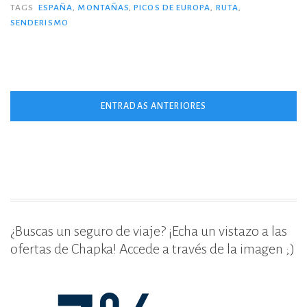
en
TAGS
ESPAÑA
,
MONTAÑAS
,
PICOS DE EUROPA
,
RUTA
,
e
te
p
SENDERISMO
Picos
b
r
ar
de
o
ti
Europa.»
o
r
Navegación
k
ENTRADAS ANTERIORES
de
entradas
¿Buscas un seguro de viaje? ¡Echa un vistazo a las
ofertas de Chapka! Accede a través de la imagen ;)