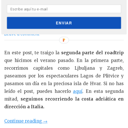
Roadtrip: ruta en coche por Croacia,
Eslovenia e Italia (II)
ENVIAR
31 mayo, 2022
by
Victor
PUBLISHED ON
Leave a comment
En este post, te traigo la
segunda parte del roadtrip
que hicimos el verano pasado. En la primera parte,
recorrimos capitales como Ljbuljana y Zagreb,
paseamos por los espectaculares Lagos de Plitvice y
pasamos un día en la preciosa isla de Hvar. Si no has
leído el post, puedes hacerlo
aquí
. En esta segunda
mitad,
seguimos recorriendo la costa adriática en
dirección a Italia.
«Roadtrip:
Continue reading
→