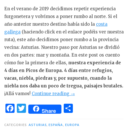
En el verano de 2019 decidimos repetir experiencia
furgonetera y volvimos a poner rumbo al norte. Si el
año anterior nuestro destino había sido la
costa
gallega
(haciendo click en el enlace podéis ver nuestra
ruta), este año decidimos poner rumbo a la provincia
vecina: Asturias. Nuestro paso por Asturias se dividió
en dos partes: mar y montaña. En este post os cuento
cómo fue la primera de ellas,
nuestra experiencia de
4 días en Picos de Europa. 4 días entre refugios,
vacas, niebla, piedras y, por supuesto, cuando la
niebla nos daba un poco de tregua, paisajes brutales.
«Ruta
¡Allá vamos!
Continue reading
→
de
F
T
C
4
Share
a
w
o
en
c
it
m
días
CATEGORIES
ASTURIAS
,
ESPAÑA
,
EUROPA