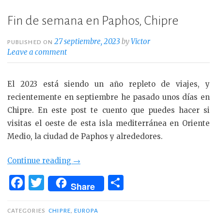
Fin de semana en Paphos, Chipre
27 septiembre, 2023
by
Victor
PUBLISHED ON
Leave a comment
El 2023 está siendo un año repleto de viajes, y
recientemente en septiembre he pasado unos días en
Chipre. En este post te cuento que puedes hacer si
visitas el oeste de esta isla mediterránea en Oriente
Medio, la ciudad de Paphos y alrededores.
«Fin
Continue reading
→
de
F
T
C
Share
semana
a
w
o
en
c
it
m
CATEGORIES
CHIPRE
,
EUROPA
Paphos,