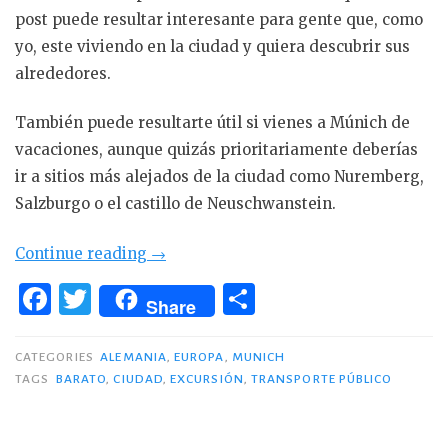
post puede resultar interesante para gente que, como
yo, este viviendo en la ciudad y quiera descubrir sus
alrededores.
También puede resultarte útil si vienes a Múnich de
vacaciones, aunque quizás prioritariamente deberías
ir a sitios más alejados de la ciudad como Nuremberg,
Salzburgo o el castillo de Neuschwanstein.
«Excursiones
Continue reading
→
cerca
F
T
C
Share
de
a
w
o
Múnich
c
it
m
CATEGORIES
ALEMANIA
,
EUROPA
,
MUNICH
en
TAGS
BARATO
,
CIUDAD
,
EXCURSIÓN
,
TRANSPORTE PÚBLICO
e
te
p
transporte
público»
b
r
ar