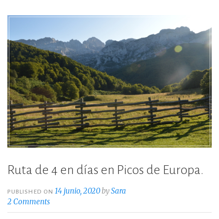
o
ti
o
r
k
Ruta de 4 en días en Picos de Europa.
14 junio, 2020
by
Sara
PUBLISHED ON
2 Comments