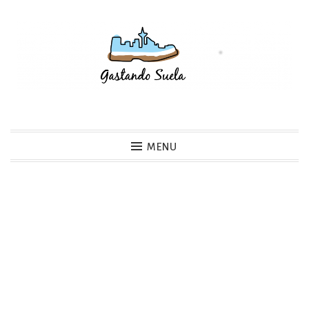
Skip
to
content
Gastando Suela
MENU