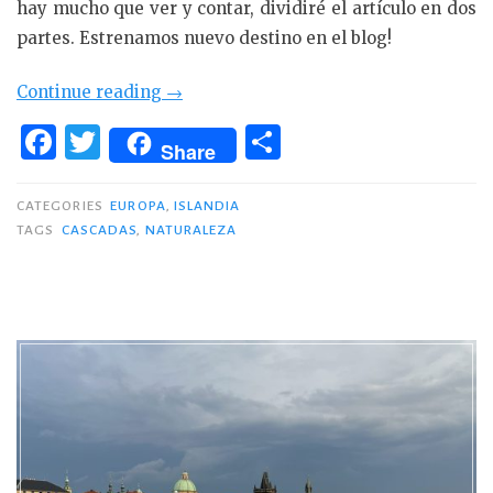
hay mucho que ver y contar, dividiré el artículo en dos
partes. Estrenamos nuevo destino en el blog!
«Recorrido
Continue reading
→
por
F
T
C
Share
Islandia
a
w
o
(I):
c
it
m
CATEGORIES
EUROPA
,
ISLANDIA
Reykjavik
TAGS
CASCADAS
,
NATURALEZA
e
te
p
y
South
b
r
ar
Coast»
o
ti
o
r
k