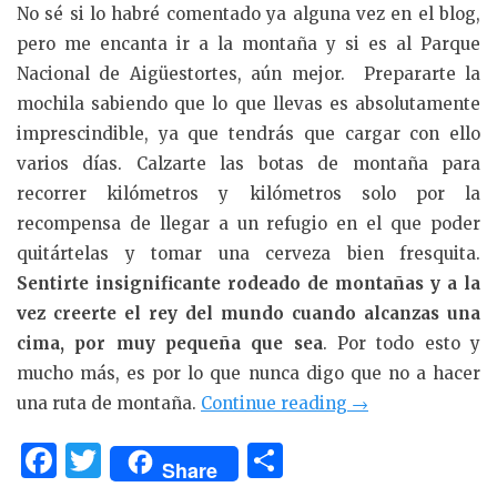
No sé si lo habré comentado ya alguna vez en el blog,
pero me encanta ir a la montaña y si es al Parque
Nacional de Aigüestortes, aún mejor. Prepararte la
mochila sabiendo que lo que llevas es absolutamente
imprescindible, ya que tendrás que cargar con ello
varios días. Calzarte las botas de montaña para
recorrer kilómetros y kilómetros solo por la
recompensa de llegar a un refugio en el que poder
quitártelas y tomar una cerveza bien fresquita.
Sentirte insignificante rodeado de montañas y a la
vez creerte el rey del mundo cuando alcanzas una
cima, por muy pequeña que sea
. Por todo esto y
mucho más, es por lo que nunca digo que no a hacer
«3
una ruta de montaña.
Continue reading
→
días
F
T
C
en
Share
a
w
o
Pirineos: