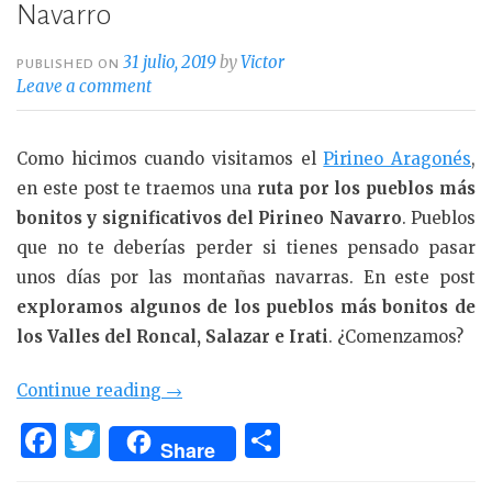
Navarro
31 julio, 2019
by
Victor
PUBLISHED ON
Leave a comment
Como hicimos cuando visitamos el
Pirineo Aragonés
,
en este post te traemos una
ruta por los pueblos más
bonitos y significativos del Pirineo Navarro
. Pueblos
que no te deberías perder si tienes pensado pasar
unos días por las montañas navarras. En este post
exploramos algunos de los pueblos más bonitos de
los Valles del Roncal, Salazar e Irati
. ¿Comenzamos?
«Ruta
Continue reading
→
por
F
T
C
Share
los
a
w
o
pueblos