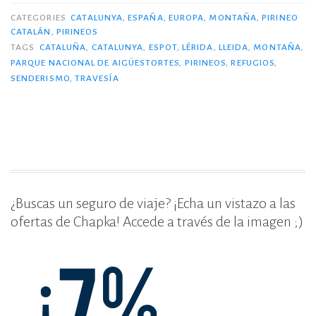
c
it
m
Parque
CATEGORIES
CATALUNYA
,
ESPAÑA
,
EUROPA
,
MONTAÑA
,
PIRINEO
CATALÁN
,
PIRINEOS
Nacional
e
te
p
TAGS
CATALUÑA
,
CATALUNYA
,
ESPOT
,
LÉRIDA
,
LLEIDA
,
MONTAÑA
,
de
b
r
ar
PARQUE NACIONAL DE AIGÜESTORTES
,
PIRINEOS
,
REFUGIOS
,
Aigüestortes.»
SENDERISMO
,
TRAVESÍA
o
ti
o
r
k
¿Buscas un seguro de viaje? ¡Echa un vistazo a las
ofertas de Chapka! Accede a través de la imagen ;)