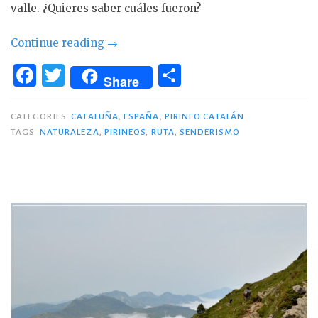
valle. ¿Quieres saber cuáles fueron?
«4
Continue reading
→
rutas
F
T
C
Share
en
a
w
o
el
c
it
m
CATEGORIES
CATALUÑA
,
ESPAÑA
,
PIRINEO CATALÁN
Valle
TAGS
NATURALEZA
,
PIRINEOS
,
RUTA
,
SENDERISMO
e
te
p
de
Arán»
b
r
ar
o
ti
o
r
k