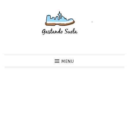
Skip
to
content
Gastando Suela
MENU