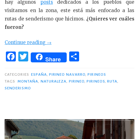
hay algunos
posts
dedicados a los pueblos que
visitamos en la zona, este está más enfocado a las
rutas de senderismo que hicimos.
¿Quieres ver cuáles
fueron?
«3
Continue reading
→
rutas
F
T
C
Share
en
a
w
o
el
c
it
m
CATEGORIES
ESPAÑA
,
PIRINEO NAVARRO
,
PIRINEOS
Pirineo
TAGS
MONTAÑA
,
NATURALEZA
,
PIRINEO
,
PIRINEOS
,
RUTA
,
e
te
p
navarro
SENDERISMO
y
b
r
ar
francés»
o
ti
o
r
k