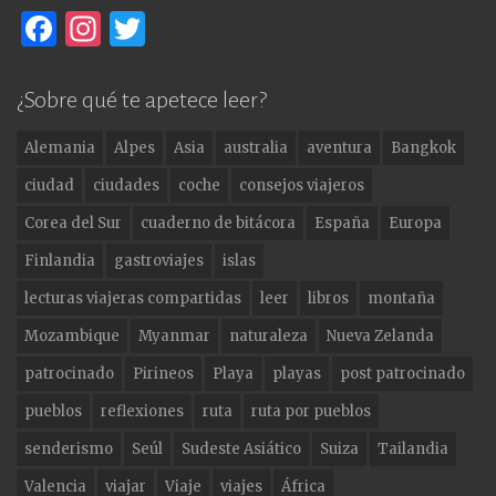
F
In
T
a
st
w
c
a
it
¿Sobre qué te apetece leer?
e
g
te
Alemania
Alpes
Asia
australia
aventura
Bangkok
b
ra
r
ciudad
ciudades
coche
consejos viajeros
o
m
Corea del Sur
cuaderno de bitácora
España
Europa
o
Finlandia
gastroviajes
islas
k
lecturas viajeras compartidas
leer
libros
montaña
Mozambique
Myanmar
naturaleza
Nueva Zelanda
patrocinado
Pirineos
Playa
playas
post patrocinado
pueblos
reflexiones
ruta
ruta por pueblos
senderismo
Seúl
Sudeste Asiático
Suiza
Tailandia
Valencia
viajar
Viaje
viajes
África