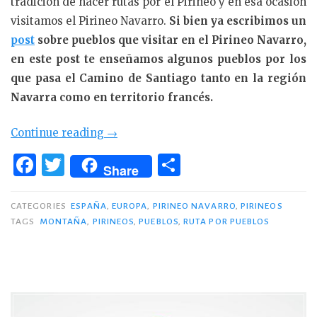
tradición de hacer rutas por el Pirineo y en esa ocasión
visitamos el Pirineo Navarro.
Si bien ya escribimos un
post
sobre pueblos que visitar en el Pirineo Navarro,
en este post te enseñamos algunos pueblos por los
que pasa el Camino de Santiago tanto en la región
Navarra como en territorio francés.
«Pueblos
Continue reading
→
bonitos
F
T
C
Share
del
a
w
o
Camino
c
it
m
CATEGORIES
ESPAÑA
,
EUROPA
,
PIRINEO NAVARRO
,
PIRINEOS
de
TAGS
MONTAÑA
,
PIRINEOS
,
PUEBLOS
,
RUTA POR PUEBLOS
e
te
p
Santiago:
sur
b
r
ar
de
o
ti
Francia
o
r
y