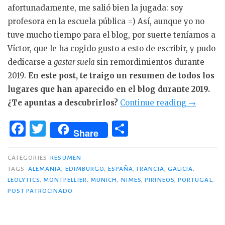
afortunadamente, me salió bien la jugada: soy
profesora en la escuela pública =) Así, aunque yo no
tuve mucho tiempo para el blog, por suerte teníamos a
Víctor, que le ha cogido gusto a esto de escribir, y pudo
dedicarse a
gastar suela
sin remordimientos durante
2019.
En este post, te traigo un resumen de todos los
lugares que han aparecido en el blog durante 2019.
«Resume
¿Te apuntas a descubrirlos?
Continue reading
→
viajero
F
T
C
de
Share
a
w
o
2019.»
c
it
m
CATEGORIES
RESUMEN
TAGS
ALEMANIA
,
EDIMBURGO
,
ESPAÑA
,
FRANCIA
,
GALICIA
,
e
te
p
LEOLYTICS
,
MONTPELLIER
,
MUNICH
,
NIMES
,
PIRINEOS
,
PORTUGAL
,
b
r
ar
POST PATROCINADO
o
ti