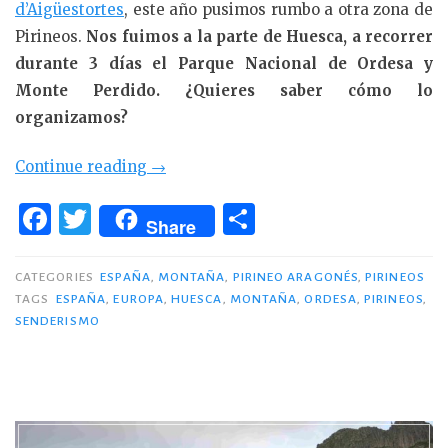
d’Aigüestortes
, este año pusimos rumbo a otra zona de
Pirineos.
Nos fuimos a la parte de Huesca, a recorrer
durante 3 días el Parque Nacional de Ordesa y
Monte Perdido. ¿Quieres saber cómo lo
organizamos?
«3
Continue reading
→
días
F
T
C
en
Share
a
w
o
el
c
it
m
Parque
CATEGORIES
ESPAÑA
,
MONTAÑA
,
PIRINEO ARAGONÉS
,
PIRINEOS
Nacional
TAGS
ESPAÑA
,
EUROPA
,
HUESCA
,
MONTAÑA
,
ORDESA
,
PIRINEOS
,
e
te
p
SENDERISMO
de
b
r
ar
Ordesa
o
ti
en
o
r
Pirineos»
k