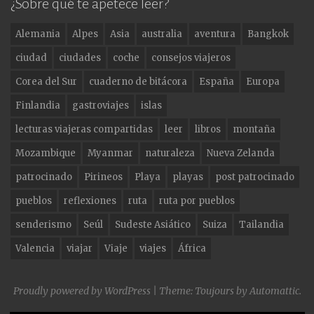
c
a
it
¿Sobre qué te apetece leer?
e
g
te
Alemania
Alpes
Asia
australia
aventura
Bangkok
b
ra
r
ciudad
ciudades
coche
consejos viajeros
o
m
Corea del Sur
cuaderno de bitácora
España
Europa
o
Finlandia
gastroviajes
islas
k
lecturas viajeras compartidas
leer
libros
montaña
Mozambique
Myanmar
naturaleza
Nueva Zelanda
patrocinado
Pirineos
Playa
playas
post patrocinado
pueblos
reflexiones
ruta
ruta por pueblos
senderismo
Seúl
Sudeste Asiático
Suiza
Tailandia
Valencia
viajar
Viaje
viajes
África
Proudly powered by WordPress
|
Theme: Toujours by
Automattic
.