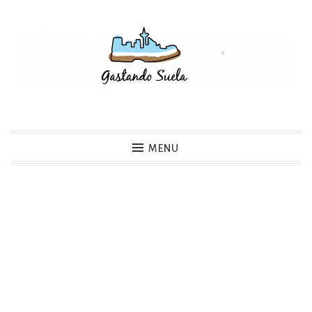
Skip
to
content
Gastando Suela
MENU