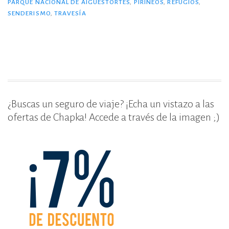
b
r
ar
PARQUE NACIONAL DE AIGÜESTORTES
,
PIRINEOS
,
REFUGIOS
,
Aigüestortes.»
SENDERISMO
,
TRAVESÍA
o
ti
o
r
k
¿Buscas un seguro de viaje? ¡Echa un vistazo a las
ofertas de Chapka! Accede a través de la imagen ;)