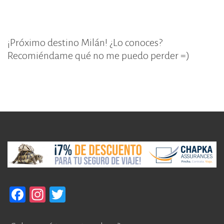
¡Próximo destino Milán! ¿Lo conoces?
Recomiéndame qué no me puedo perder =)
F
In
T
a
st
w