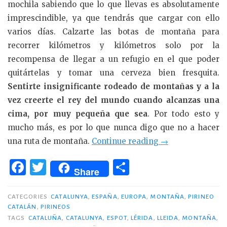
mochila sabiendo que lo que llevas es absolutamente
imprescindible, ya que tendrás que cargar con ello
varios días. Calzarte las botas de montaña para
recorrer kilómetros y kilómetros solo por la
recompensa de llegar a un refugio en el que poder
quitártelas y tomar una cerveza bien fresquita.
Sentirte insignificante rodeado de montañas y a la
vez creerte el rey del mundo cuando alcanzas una
cima, por muy pequeña que sea
. Por todo esto y
mucho más, es por lo que nunca digo que no a hacer
«3
una ruta de montaña.
Continue reading
→
días
F
T
C
en
Share
a
w
o
Pirineos:
c
it
m
Parque
CATEGORIES
CATALUNYA
,
ESPAÑA
,
EUROPA
,
MONTAÑA
,
PIRINEO
CATALÁN
,
PIRINEOS
Nacional
e
te
p
TAGS
CATALUÑA
,
CATALUNYA
,
ESPOT
,
LÉRIDA
,
LLEIDA
,
MONTAÑA
,
de