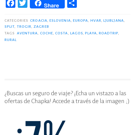
F
T
C
Share
en
a
w
o
coche
c
it
m
CATEGORIES
CROACIA
,
ESLOVENIA
,
EUROPA
,
HVAR
,
LJUBLJANA
,
por
SPLIT
,
TROGIR
,
ZAGREB
e
te
p
Croacia,
TAGS
AVENTURA
,
COCHE
,
COSTA
,
LAGOS
,
PLAYA
,
ROADTRIP
,
Eslovenia
b
r
ar
RURAL
e
o
ti
Italia
o
r
(I)»
k
¿Buscas un seguro de viaje? ¡Echa un vistazo a las
ofertas de Chapka! Accede a través de la imagen ;)