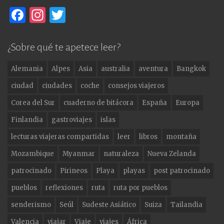
F
In
T
a
st
w
c
a
it
¿Sobre qué te apetece leer?
e
g
te
Alemania
Alpes
Asia
australia
aventura
Bangkok
b
ra
r
ciudad
ciudades
coche
consejos viajeros
o
m
Corea del Sur
cuaderno de bitácora
España
Europa
o
Finlandia
gastroviajes
islas
k
lecturas viajeras compartidas
leer
libros
montaña
Mozambique
Myanmar
naturaleza
Nueva Zelanda
patrocinado
Pirineos
Playa
playas
post patrocinado
pueblos
reflexiones
ruta
ruta por pueblos
senderismo
Seúl
Sudeste Asiático
Suiza
Tailandia
Valencia
viajar
Viaje
viajes
África