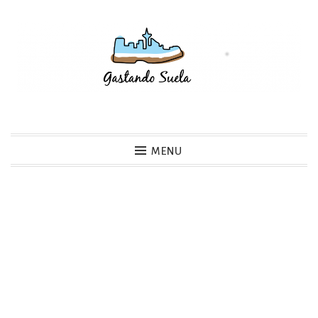
Skip
to
content
Gastando Suela
MENU