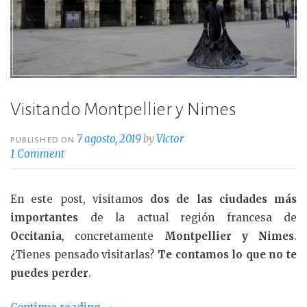
Visitando Montpellier y Nimes
7 agosto, 2019
by
Victor
PUBLISHED ON
1 Comment
En este post, visitamos
dos de las ciudades más
importantes
de la actual región francesa de
Occitania
, concretamente
Montpellier y Nimes
.
¿Tienes pensado visitarlas?
Te contamos lo que no te
puedes perder
.
«Visitando