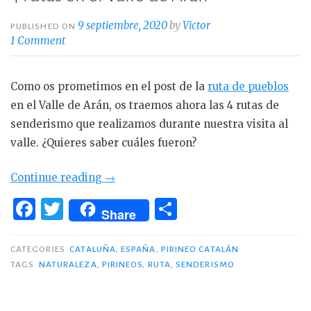
9 septiembre, 2020
by
Victor
PUBLISHED ON
1 Comment
Como os prometimos en el post de la
ruta de pueblos
en el Valle de Arán, os traemos ahora las 4 rutas de
senderismo que realizamos durante nuestra visita al
valle. ¿Quieres saber cuáles fueron?
«4
Continue reading
→
rutas
F
T
C
Share
en
a
w
o
el
c
it
m
CATEGORIES
CATALUÑA
,
ESPAÑA
,
PIRINEO CATALÁN
Valle
TAGS
NATURALEZA
,
PIRINEOS
,
RUTA
,
SENDERISMO
e
te
p
de
Arán»
b
r
ar