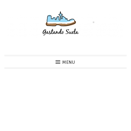
Skip
to
content
Gastando Suela
MENU