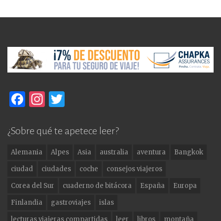
F
In
T
a
st
w
c
a
it
¿Sobre qué te apetece leer?
e
g
te
Alemania
Alpes
Asia
australia
aventura
Bangkok
b
ra
r
ciudad
ciudades
coche
consejos viajeros
o
m
Corea del Sur
cuaderno de bitácora
España
Europa
o
Finlandia
gastroviajes
islas
k
lecturas viajeras compartidas
leer
libros
montaña