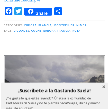
Continue reading
→
Montpellier
F
T
C
Share
y
a
w
o
Nimes»
c
it
m
CATEGORIES
EUROPA
,
FRANCIA
,
MONTPELLIER
,
NIMES
TAGS
CIUDADES
,
COCHE
,
EUROPA
,
FRANCIA
,
RUTA
e
te
p
b
r
ar
o
ti
o
r
k
¡Suscríbete a la Gastando Suela!
¿Te gusta lo que estás leyendo? ¡Únete a la comunidad de
Gastadores de Suela y no te pierdas nada! Viajes, libros y mucho
más, ¿te apuntas?