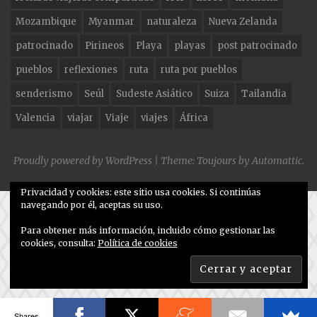
Mozambique
Myanmar
naturaleza
Nueva Zelanda
patrocinado
Pirineos
Playa
playas
post patrocinado
pueblos
reflexiones
ruta
ruta por pueblos
senderismo
Seúl
Sudeste Asiático
Suiza
Tailandia
Valencia
viajar
Viaje
viajes
África
Proudly powered by WordPress
|
Theme: Toujours by
Automattic
.
Privacidad y cookies: este sitio usa cookies. Si continúas
navegando por él, aceptas su uso.
Para obtener más información, incluido cómo gestionar las
cookies, consulta:
Política de cookies
Shares