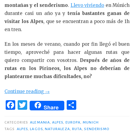
montañas y el senderismo
.
Llevo viviendo
en Múnich
durante casi un año ya y
tenía bastantes ganas de
visitar los Alpes
, que se encuentran a poco más de 1h
en tren.
En los meses de verano, cuando por fin llegó el buen
tiempo, aproveché para hacer algunas rutas que
quiero compartir con vosotros.
Después de años de
rutas en los Pirineos, los Alpes no deberían de
plantearme muchas dificultades, no?
«Senderismo
Continue reading
→
en
F
T
C
Share
los
a
w
o
Alpes
c
it
m
CATEGORIES
ALEMANIA
,
ALPES
,
EUROPA
,
MUNICH
desde
TAGS
ALPES
,
LAGOS
,
NATURALEZA
,
RUTA
,
SENDERISMO
e
te
p
Múnich»