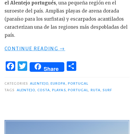
el Alentejo portugués
, una pequeña región en el
suroeste del país. Amplias playas de arena dorada
(paraíso para los surfistas) y escarpados acantilados
caracterizan una de las regiones más despobladas del
país.
«RUTA
CONTINUE READING
→
POR
LA
F
T
C
COSTA
Share
a
w
o
DEL
ALENTEJO
c
it
m
CATEGORIES
ALENTEJO
,
EUROPA
,
PORTUGAL
PORTUGUÉS»
TAGS
ALENTEJO
,
COSTA
,
PLAYAS
,
PORTUGAL
,
RUTA
,
SURF
e
te
p
b
r
ar
o
ti
o
r
k