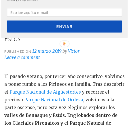
ENVIAR
3 días en los Valles de Benasque y
Estós
12 marzo, 2019
by
Victor
PUBLISHED ON
Leave a comment
El pasado verano, por tercer año consecutivo, volvimos
a poner rumbo a los Pirineos en familia. Tras descubrir
el
Parque Nacional de Aigüestortes
y recorrer el
precioso
Parque Nacional de Ordesa
, volvimos a la
parte oscense, pero esta vez elegimos explorar los
valles de Benasque y Estós. Englobados dentro de
los Glaciales Pirenaicos y el Parque Natural de