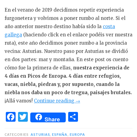
En el verano de 2019 decidimos repetir experiencia
furgonetera y volvimos a poner rumbo al norte. Si el
año anterior nuestro destino había sido la
costa
gallega
(haciendo click en el enlace podéis ver nuestra
ruta), este año decidimos poner rumbo a la provincia
vecina: Asturias. Nuestro paso por Asturias se dividió
en dos partes: mar y montaña. En este post os cuento
cómo fue la primera de ellas,
nuestra experiencia de
4 días en Picos de Europa. 4 días entre refugios,
vacas, niebla, piedras y, por supuesto, cuando la
niebla nos daba un poco de tregua, paisajes brutales.
«Ruta
¡Allá vamos!
Continue reading
→
de
F
T
C
4
Share
a
w
o
en
c
it
m
días
CATEGORIES
ASTURIAS
,
ESPAÑA
,
EUROPA