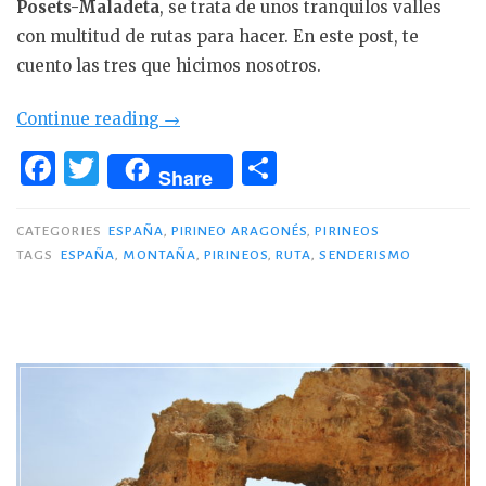
Posets-Maladeta
, se trata de unos tranquilos valles
con multitud de rutas para hacer. En este post, te
cuento las tres que hicimos nosotros.
«3
Continue reading
→
días
F
T
C
Share
en
a
w
o
los
c
it
m
CATEGORIES
ESPAÑA
,
PIRINEO ARAGONÉS
,
PIRINEOS
Valles
TAGS
ESPAÑA
,
MONTAÑA
,
PIRINEOS
,
RUTA
,
SENDERISMO
e
te
p
de
Benasque
b
r
ar
y
o
ti
Estós»
o
r
k