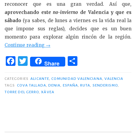
reconocer que es una gran verdad. Así que,
aprovechando este
no-invierno
de Valencia y que es
sábado
(ya sabes, de lunes a viernes es la vida real la
que impone sus reglas), decides que es un buen
momento para explorar algún rincón de la región.
«Cova
Continue reading
→
Tallada
F
T
C
de
Share
a
w
o
Xàbia
c
it
m
–
CATEGORIES
ALICANTE
,
COMUNIDAD VALENCIANA
,
VALENCIA
Dénia»
TAGS
COVA TALLADA
,
DENIA
,
ESPAÑA
,
RUTA
,
SENDERISMO
,
e
te
p
TORRE DEL GERRO
,
XÀVEA
b
r
ar
o
ti
o
r
k