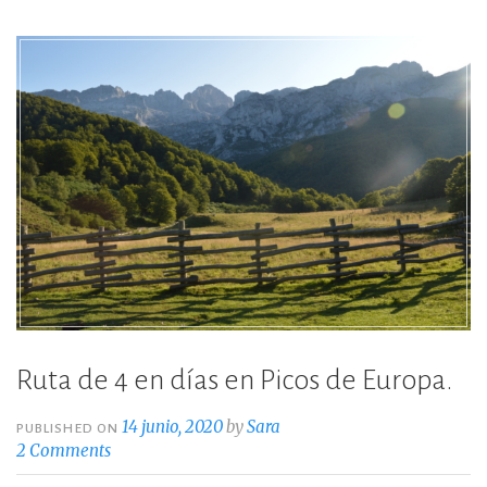
o
ti
o
r
k
Ruta de 4 en días en Picos de Europa.
14 junio, 2020
by
Sara
PUBLISHED ON
2 Comments