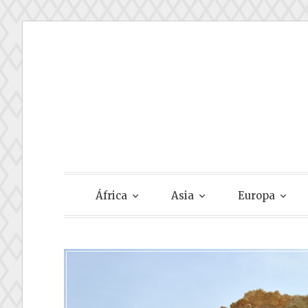
Skip
to
content
Gastando Su
África
Asia
Europa