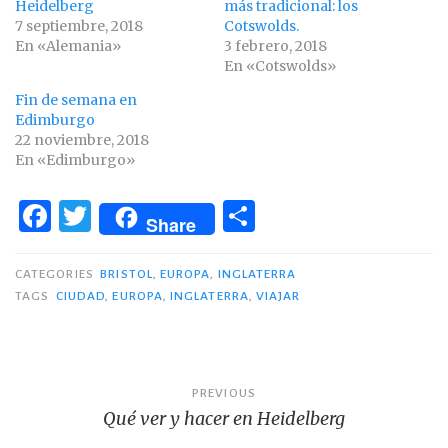
Heidelberg
más tradicional: los
7 septiembre, 2018
Cotswolds.
En «Alemania»
3 febrero, 2018
En «Cotswolds»
Fin de semana en
Edimburgo
22 noviembre, 2018
En «Edimburgo»
F
T
C
Share
a
w
o
c
it
m
CATEGORIES
BRISTOL
,
EUROPA
,
INGLATERRA
TAGS
CIUDAD
,
EUROPA
,
INGLATERRA
,
VIAJAR
e
te
p
b
r
ar
o
ti
Navegación
PREVIOUS
o
r
Qué ver y hacer en Heidelberg
de
k