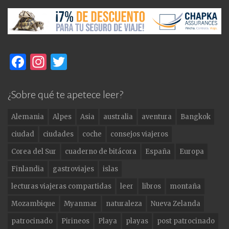
F
In
T
a
st
w
c
a
it
¿Sobre qué te apetece leer?
e
g
te
Alemania
Alpes
Asia
australia
aventura
Bangkok
b
ra
r
ciudad
ciudades
coche
consejos viajeros
o
m
Corea del Sur
cuaderno de bitácora
España
Europa
o
Finlandia
gastroviajes
islas
k
lecturas viajeras compartidas
leer
libros
montaña
Mozambique
Myanmar
naturaleza
Nueva Zelanda
patrocinado
Pirineos
Playa
playas
post patrocinado