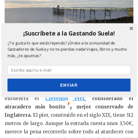
¡Suscríbete a la Gastando Suela!
¿Te gusta lo que estás leyendo? ¡Únete a la comunidad de
Gastadores de Suela y no te pierdas nada! Viajes, libros y mucho
más, ¿te apuntas?
Atardecer en el Clevedon Pier.
Aunque el pueblo en sí no tiene nada especial,
conviene acercarse a pie desde la parada de autobús
ENVIAR
hasta la costa (unos 20 minutos). Y es que aquí se
encuentra el
Clevedon Pier
, considerado el
atracadero más bonito y mejor conservado de
Inglaterra.
El pier, construido en el siglo XIX, tiene 312
metros de largo. Aunque la entrada cuesta unos 3,50€,
merece la pena recorrerlo sobre todo al atardecer con