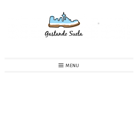
Skip
to
content
Gastando Suela
MENU