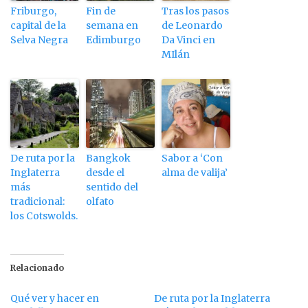
Friburgo,
Fin de
Tras los pasos
capital de la
semana en
de Leonardo
Selva Negra
Edimburgo
Da Vinci en
MIlán
De ruta por la
Bangkok
Sabor a ‘Con
Inglaterra
desde el
alma de valija’
más
sentido del
tradicional:
olfato
los Cotswolds.
Relacionado
Qué ver y hacer en
De ruta por la Inglaterra