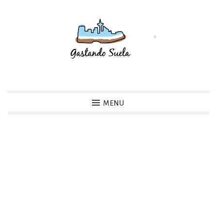
Skip
to
content
Gastando Suela
MENU