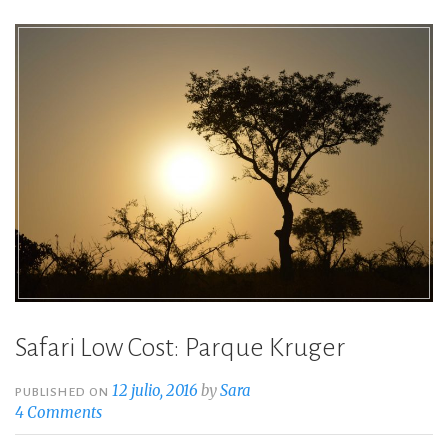
o
r
k
Safari Low Cost: Parque Kruger
12 julio, 2016
by
Sara
PUBLISHED ON
4 Comments