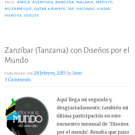
TAGS
ÁFRICA
,
AVENTURA
,
BANDERA
,
MALARIA
,
MAPUTO
,
b
r
ar
MOZAMBIQUE
,
QATAR AIRWAYS
,
TAP
,
VACUNAS
,
VIAJAR
,
VISADOS
o
,
VUELOS
ti
o
r
k
Zanzíbar (Tanzania) con Diseños por el
Mundo
28 febrero, 2015
by
Sara
PUBLISHED ON
5 Comments
Aquí llega mi segunda y,
desgraciadamente, también mi
última participación en este
encuentro mensual de ‘Diseños
por el mundo’. Resulta que justo