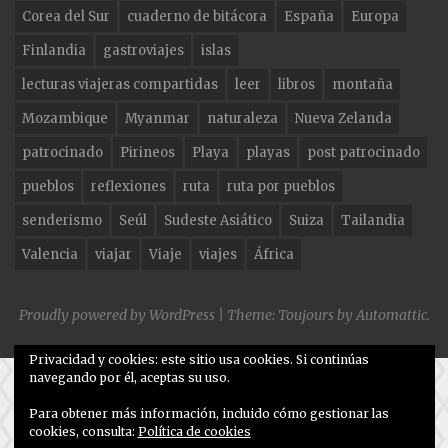
o
m
Corea del Sur
cuaderno de bitácora
España
Europa
o
Finlandia
gastroviajes
islas
k
lecturas viajeras compartidas
leer
libros
montaña
Mozambique
Myanmar
naturaleza
Nueva Zelanda
patrocinado
Pirineos
Playa
playas
post patrocinado
pueblos
reflexiones
ruta
ruta por pueblos
senderismo
Seúl
Sudeste Asiático
Suiza
Tailandia
Valencia
viajar
Viaje
viajes
África
Proudly powered by WordPress
|
Theme: Toujours by
Automattic
.
Privacidad y cookies: este sitio usa cookies. Si continúas
navegando por él, aceptas su uso.
Para obtener más información, incluido cómo gestionar las
cookies, consulta:
Política de cookies