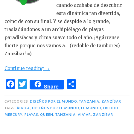
cuando acababa de descubrir
esta dinámica tan divertida,
coincide con su final. Y se despide a lo grande,
trasladándonos a un archipiélago de playas
paradisíacas y clima suave todo el año. ¡Agárrense
fuerte porque nos vamos a… (redoble de tambores)
Zanzíbar! =)
«Zanzíbar
Continue reading
→
(Tanzania)
F
T
C
con
Share
a
w
o
Diseños
c
it
m
por
CATEGORIES
DISEÑOS POR EL MUNDO
,
TANZANIA
,
ZANZÍBAR
el
TAGS
ÁFRICA
,
DISEÑOS POR EL MUNDO
,
EL MUNDO
,
FREDDIE
e
te
p
MERCURY
,
PLAYAS
,
QUEEN
,
TANZANIA
,
VIAJAR
,
ZANZÍBAR
Mundo»
b
r
ar
o
ti