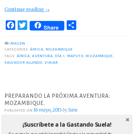
«Maputo
Continue reading
→
lo
F
T
C
serás
Share
a
w
o
tú
c
it
m
(día
IMAGEN
1)»
CATEGORIES
ÁFRICA
,
MOZAMBIQUE
e
te
p
TAGS
ÁFRICA
,
AVENTURA
,
DÍA 1
,
MAPUTO
,
MOZAMBIQUE
,
b
r
ar
SALVADOR ALLENDE
,
VIAJAR
o
ti
o
r
k
PREPARANDO LA PRÓXIMA AVENTURA:
MOZAMBIQUE.
16 mayo, 2015
by
Sara
PUBLISHED ON
6 Comments
¡Suscríbete a la Gastando Suela!
¿Te gusta lo que estás leyendo? ¡Únete a la comunidad de