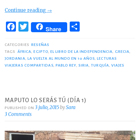
«Libro:
Continue reading
→
‘El
F
T
C
libro
Share
a
w
o
de
c
it
m
la
CATEGORIES
RESEÑAS
independencia’»
TAGS
ÁFRICA
,
EGIPTO
,
EL LIBRO DE LA INDEPENDENCIA
,
GRECIA
,
e
te
p
JORDANIA
,
LA VUELTA AL MUNDO EN 10 AÑOS
,
LECTURAS
b
r
ar
VIAJERAS COMPARTIDAS
,
PABLO REY
,
SIRIA
,
TURQUÍA
,
VIAJES
o
ti
o
r
k
MAPUTO LO SERÁS TÚ (DÍA 1)
3 julio, 2015
by
Sara
PUBLISHED ON
3 Comments