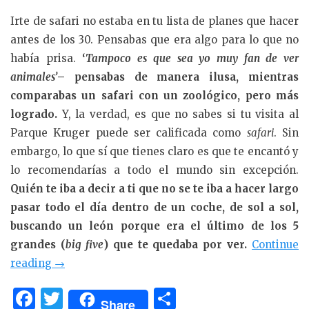
Irte de safari no estaba en tu lista de planes que hacer
antes de los 30. Pensabas que era algo para lo que no
había prisa.
‘
Tampoco es que sea yo muy fan de ver
animales’
– pensabas de manera ilusa, mientras
comparabas un safari con un zoológico, pero más
logrado.
Y, la verdad, es que no sabes si tu visita al
Parque Kruger puede ser calificada como
safari
. Sin
embargo, lo que sí que tienes claro es que te encantó y
lo recomendarías a todo el mundo sin excepción.
Quién te iba a decir a ti que no se te iba a hacer largo
pasar todo el día dentro de un coche, de sol a sol,
buscando un león porque era el último de los 5
grandes (
big five
) que te quedaba por ver.
Continue
«Safari
reading
→
Low
F
T
C
Cost:
Share