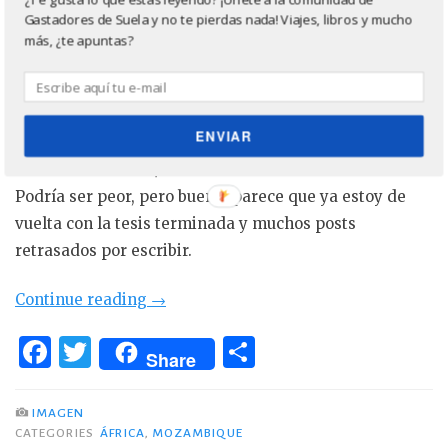
¡Hola! Perdón otra vez por el
Gastadores de Suela y no te pierdas nada! Viajes, libros y mucho
abandono. Dicen que cuando
más, ¿te apuntas?
tienes un blog y quieres hacerlo
bien, una de las cosas más
importantes que debes
ENVIAR
mantener es la constancia en las publicaciones, yo
acabo de matarla. ¡Casi 2 meses sin escribir nada!
Podría ser peor, pero bueno, parece que ya estoy de
vuelta con la tesis terminada y muchos posts
retrasados por escribir.
«Preparando
Continue reading
→
la
F
T
C
próxima
Share
a
w
o
aventura:
c
it
m
Mozambique.»
IMAGEN
CATEGORIES
ÁFRICA
,
MOZAMBIQUE
e
te
p