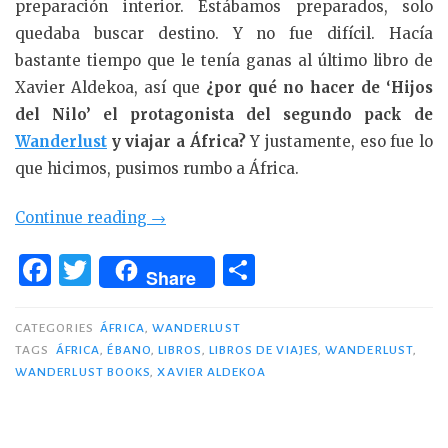
preparación interior. Estábamos preparados, solo
quedaba buscar destino. Y no fue difícil. Hacía
bastante tiempo que le tenía ganas al último libro de
Xavier Aldekoa, así que
¿por qué no hacer de ‘Hijos
del Nilo’ el protagonista del segundo pack de
Wanderlust
y viajar a África?
Y justamente, eso fue lo
que hicimos, pusimos rumbo a África.
«Wanderlust
Continue reading
→
2:
F
T
C
‘Hijos
Share
a
w
o
del
c
it
m
Nilo’
CATEGORIES
ÁFRICA
,
WANDERLUST
de
TAGS
ÁFRICA
,
ÉBANO
,
LIBROS
,
LIBROS DE VIAJES
,
WANDERLUST
,
e
te
p
WANDERLUST BOOKS
,
XAVIER ALDEKOA
Xavier
b
r
ar
Aldekoa»
o
ti