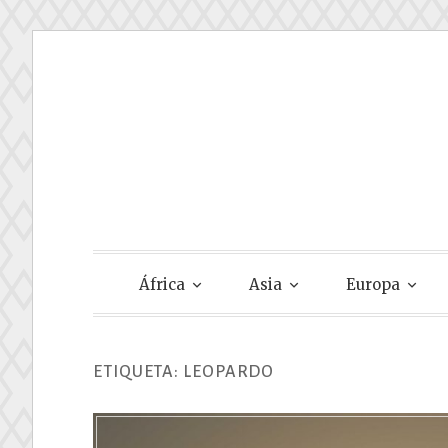
Skip
to
content
Gastando Su
África
Asia
Europa
ETIQUETA:
LEOPARDO