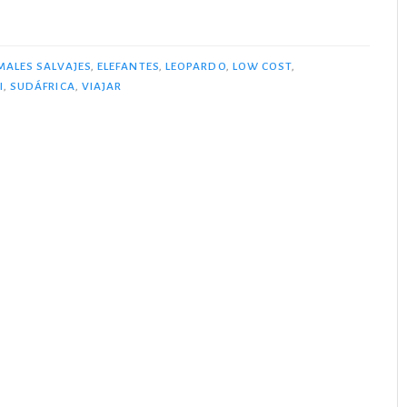
Cost:
Parque
Kruger»
MALES SALVAJES
,
ELEFANTES
,
LEOPARDO
,
LOW COST
,
I
,
SUDÁFRICA
,
VIAJAR