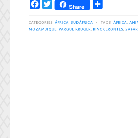
F
T
C
Share
a
w
o
c
it
m
•
CATEGORIES
ÁFRICA
,
SUDÁFRICA
TAGS
ÁFRICA
,
ANI
MOZAMBIQUE
,
PARQUE KRUGER
,
RINOCERONTES
,
SAFAR
e
te
p
b
r
ar
o
ti
o
r
k