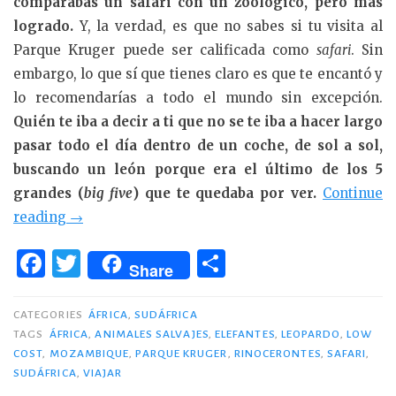
comparabas un safari con un zoológico, pero más
logrado.
Y, la verdad, es que no sabes si tu visita al
Parque Kruger puede ser calificada como
safari
. Sin
embargo, lo que sí que tienes claro es que te encantó y
lo recomendarías a todo el mundo sin excepción.
Quién te iba a decir a ti que no se te iba a hacer largo
pasar todo el día dentro de un coche, de sol a sol,
buscando un león porque era el último de los 5
grandes (
big five
) que te quedaba por ver.
Continue
«Safari
reading
→
Low
F
T
C
Cost:
Share
a
w
o
Parque
c
it
m
Kruger»
CATEGORIES
ÁFRICA
,
SUDÁFRICA
TAGS
ÁFRICA
,
ANIMALES SALVAJES
,
ELEFANTES
,
LEOPARDO
,
LOW
e
te
p
COST
,
MOZAMBIQUE
,
PARQUE KRUGER
,
RINOCERONTES
,
SAFARI
,
b
r
ar
SUDÁFRICA
,
VIAJAR