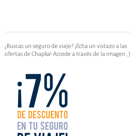
o
ti
o
r
k
¿Buscas un seguro de viaje? ¡Echa un vistazo a las
ofertas de Chapka! Accede a través de la imagen ;)