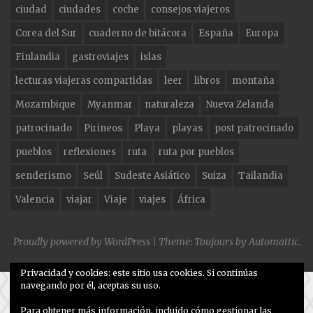
ciudad
ciudades
coche
consejos viajeros
o
m
Corea del Sur
cuaderno de bitácora
España
Europa
o
Finlandia
gastroviajes
islas
k
lecturas viajeras compartidas
leer
libros
montaña
Mozambique
Myanmar
naturaleza
Nueva Zelanda
patrocinado
Pirineos
Playa
playas
post patrocinado
pueblos
reflexiones
ruta
ruta por pueblos
senderismo
Seúl
Sudeste Asiático
Suiza
Tailandia
Valencia
viajar
Viaje
viajes
África
Proudly powered by WordPress
|
Theme: Toujours by
Automattic
.
Privacidad y cookies: este sitio usa cookies. Si continúas
navegando por él, aceptas su uso.
Para obtener más información, incluido cómo gestionar las