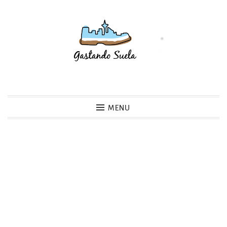
Skip
to
content
Gastando Suela
MENU