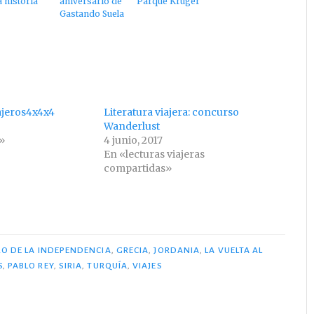
a historia
aniversario de
Parque Kruger
Gastando Suela
iajeros4x4x4
Literatura viajera: concurso
Wanderlust
a»
4 junio, 2017
En «lecturas viajeras
compartidas»
BRO DE LA INDEPENDENCIA
,
GRECIA
,
JORDANIA
,
LA VUELTA AL
S
,
PABLO REY
,
SIRIA
,
TURQUÍA
,
VIAJES