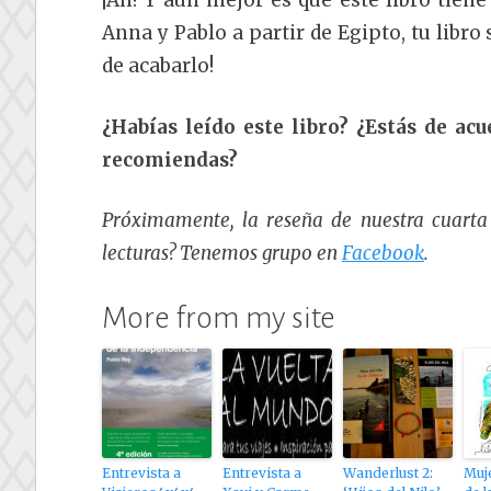
¡Ah! Y aún mejor es que este libro tiene
Anna y Pablo a partir de Egipto, tu libro
de acabarlo!
¿Habías leído este libro? ¿Estás de ac
recomiendas?
Próximamente, la reseña de nuestra cuarta 
lecturas? Tenemos grupo en
Facebook
.
More from my site
Entrevista a
Entrevista a
Wanderlust 2:
Muje