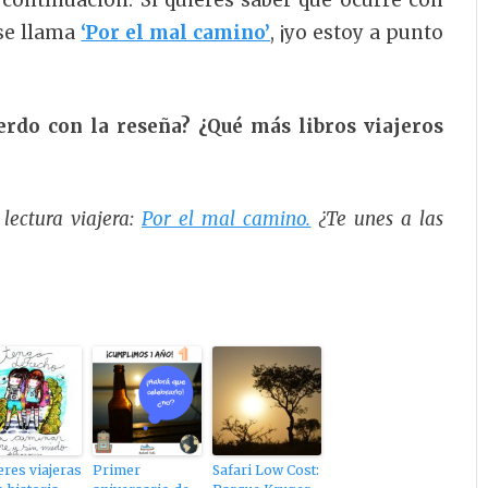
 continuación. Si quieres saber qué ocurre con
 se llama
‘Por el mal camino’
, ¡yo estoy a punto
uerdo con la reseña? ¿Qué más libros viajeros
lectura viajera:
Por el mal camino.
¿Te unes a las
res viajeras
Primer
Safari Low Cost: