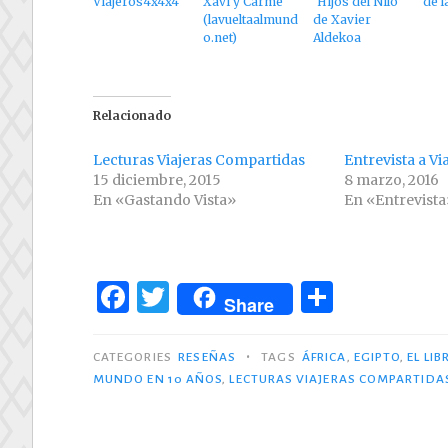
Viajeros4x4x4
Xavi y Carme
‘Hijos del Nilo’
de l
(lavueltaalmund
de Xavier
o.net)
Aldekoa
Relacionado
Lecturas Viajeras Compartidas
Entrevista a V
15 diciembre, 2015
8 marzo, 2016
En «Gastando Vista»
En «Entrevist
F
T
C
Share
a
w
o
c
it
m
•
CATEGORIES
RESEÑAS
TAGS
ÁFRICA
,
EGIPTO
,
EL LI
MUNDO EN 10 AÑOS
,
LECTURAS VIAJERAS COMPARTIDA
e
te
p
b
r
ar