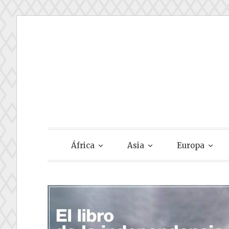
Skip
to
content
Gastando Su
África
Asia
Europa