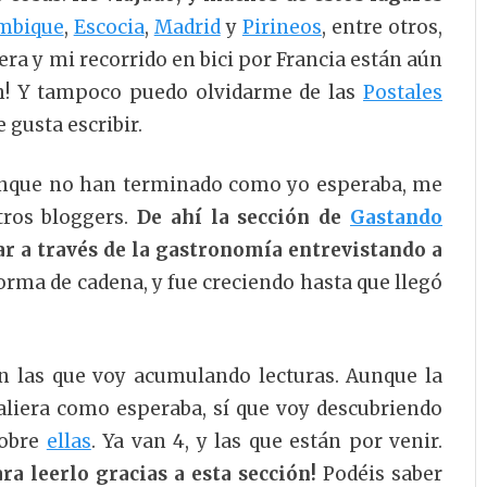
mbique
,
Escocia
,
Madrid
y
Pirineos
, entre otros,
era y mi recorrido en bici por Francia están aún
¡Ah! Y tampoco puedo olvidarme de las
Postales
 gusta escribir.
unque no han terminado como yo esperaba, me
tros bloggers.
De ahí la sección de
Gastando
ajar a través de la gastronomía entrevistando a
orma de cadena, y fue creciendo hasta que llegó
on las que voy acumulando lecturas. Aunque la
saliera como esperaba, sí que voy descubriendo
sobre
ellas
. Ya van 4, y las que están por venir.
ra leerlo gracias a esta sección!
Podéis saber