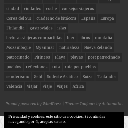
b
ra
r
ciudad
ciudades
coche
consejos viajeros
o
m
Corea del Sur
cuaderno de bitácora
España
Europa
o
Finlandia
gastroviajes
islas
k
lecturas viajeras compartidas
leer
libros
montaña
Mozambique
Myanmar
naturaleza
Nueva Zelanda
patrocinado
Pirineos
Playa
playas
post patrocinado
pueblos
reflexiones
ruta
ruta por pueblos
senderismo
Seúl
Sudeste Asiático
Suiza
Tailandia
Valencia
viajar
Viaje
viajes
África
Proudly powered by WordPress
|
Theme: Toujours by
Automattic
.
Privacidad y cookies: este sitio usa cookies. Si continúas
navegando por él, aceptas su uso.