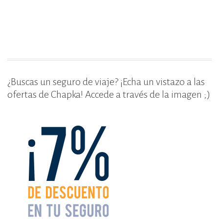
o
ti
o
r
k
¿Buscas un seguro de viaje? ¡Echa un vistazo a las
ofertas de Chapka! Accede a través de la imagen ;)