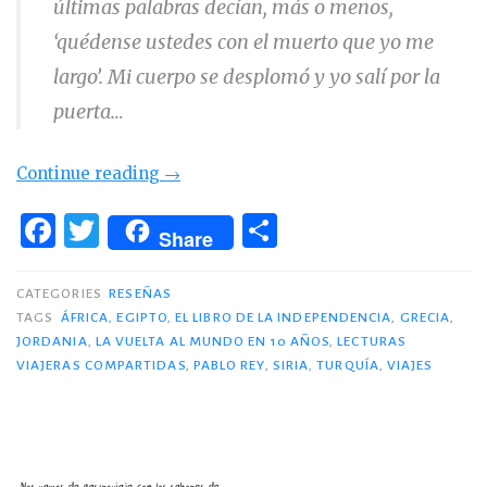
últimas palabras decían, más o menos,
‘quédense ustedes con el muerto que yo me
largo’. Mi cuerpo se desplomó y yo salí por la
puerta…
«Libro:
Continue reading
→
‘El
F
T
C
libro
Share
a
w
o
de
c
it
m
la
CATEGORIES
RESEÑAS
independencia’»
TAGS
ÁFRICA
,
EGIPTO
,
EL LIBRO DE LA INDEPENDENCIA
,
GRECIA
,
e
te
p
JORDANIA
,
LA VUELTA AL MUNDO EN 10 AÑOS
,
LECTURAS
b
r
ar
VIAJERAS COMPARTIDAS
,
PABLO REY
,
SIRIA
,
TURQUÍA
,
VIAJES
o
ti
o
r
k