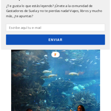
cuando estás de viaje?
¿Te gusta lo que estás leyendo? ¡Únete a la comunidad de
En Londres se come muy bien y muy internacional así
Gastadores de Suela y no te pierdas nada! Viajes, libros y mucho
que no hay nada que pueda extrañar.
más, ¿te apuntas?
Bonus para ‘Alicia’s Own’:
¿Cuál fue el plato más
costoso que comiste? ¿Dónde fue y en qué
ENVIAR
circunstancia?