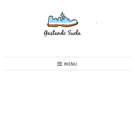
Skip
to
content
Gastando Suela
MENU