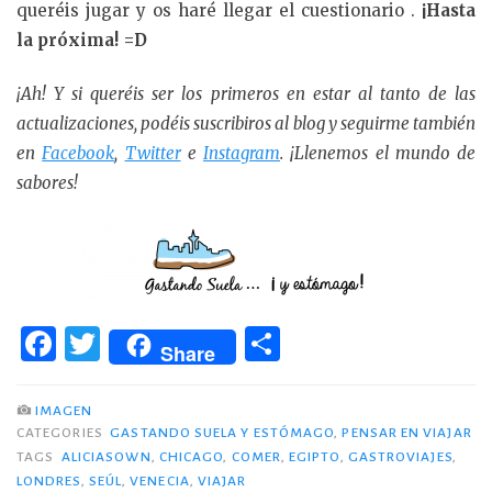
queréis jugar y os haré llegar el cuestionario .
¡Hasta
la próxima! =D
¡Ah! Y si queréis ser los primeros en estar al tanto de las
actualizaciones, podéis suscribiros al blog y seguirme también
en
Facebook
,
Twitter
e
Instagram
. ¡Llenemos el mundo de
sabores!
F
T
C
Share
a
w
o
c
it
m
IMAGEN
CATEGORIES
GASTANDO SUELA Y ESTÓMAGO
,
PENSAR EN VIAJAR
e
te
p
TAGS
ALICIASOWN
,
CHICAGO
,
COMER
,
EGIPTO
,
GASTROVIAJES
,
b
r
ar
LONDRES
,
SEÚL
,
VENECIA
,
VIAJAR