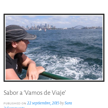
o
ti
o
r
k
Sabor a ‘Vamos de Viaje’
22 septiembre, 2015
by
Sara
PUBLISHED ON