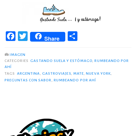
F
T
C
Share
a
w
o
c
it
m
IMAGEN
CATEGORIES
GASTANDO SUELA Y ESTÓMAGO
,
RUMBEANDO POR
e
te
p
AHÍ
b
r
ar
TAGS
ARGENTINA
,
GASTROVIAJES
,
MATE
,
NUEVA YORK
,
PREGUNTAS CON SABOR
,
RUMBEANDO POR AHÍ
o
ti
o
r
k