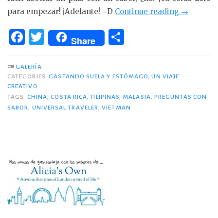
«Sabor
para empezar! ¡Adelante! =D
Continue reading
→
a
F
T
C
‘Universa
Share
a
w
o
Traveler’
c
it
m
GALERÍA
CATEGORIES
GASTANDO SUELA Y ESTÓMAGO
,
UN VIAJE
e
te
p
CREATIVO
b
r
ar
TAGS
CHINA
,
COSTA RICA
,
FILIPINAS
,
MALASIA
,
PREGUNTAS CON
SABOR
,
UNIVERSAL TRAVELER
,
VIETMAN
o
ti
o
r
k