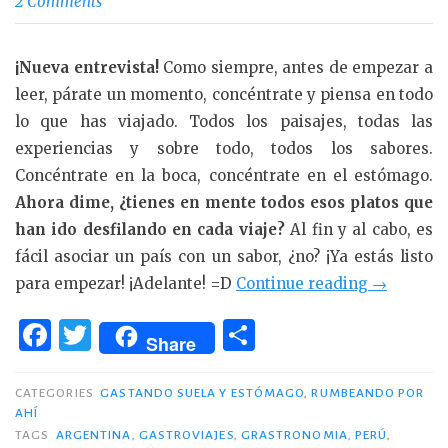
2 Comments
¡Nueva entrevista!
Como siempre, antes de empezar a
leer, párate un momento, concéntrate y piensa en todo
lo que has viajado. Todos los paisajes, todas las
experiencias y sobre todo, todos los sabores.
Concéntrate en la boca, concéntrate en el estómago.
Ahora dime, ¿tienes en mente todos esos platos que
han ido desfilando en cada viaje?
Al fin y al cabo, es
fácil asociar un país con un sabor, ¿no? ¡Ya estás listo
«Sabor
para empezar! ¡Adelante! =D
Continue reading
→
a
F
T
C
‘Vamos
Share
a
w
o
de
c
it
m
Viaje’»
CATEGORIES
GASTANDO SUELA Y ESTÓMAGO
,
RUMBEANDO POR
AHÍ
e
te
p
TAGS
ARGENTINA
,
GASTROVIAJES
,
GRASTRONOMIA
,
PERÚ
,