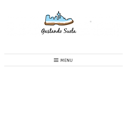
Skip
to
content
Gastando Suela
MENU