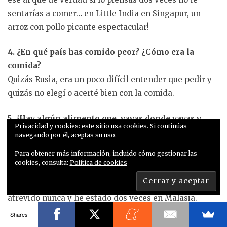
sentarías a comer… en Little India en Singapur, un
arroz con pollo picante espectacular!
4. ¿En qué país has comido peor? ¿Cómo era la
comida?
Quizás Rusia, era un poco difícil entender que pedir y
quizás no elegí o acerté bien con la comida.
5. ¿Hay algún alimento que, vayas donde vayas y
Privacidad y cookies: este sitio usa cookies. Si continúas
hagas lo que hagas, nunca falte en tu mochila?
navegando por él, aceptas su uso.
Chocolate :p jejeje
Para obtener más información, incluido cómo gestionar las
cookies, consulta:
Política de cookies
6. Ese plato que nunca te atreviste a probar…
Rana o Sapo en Kuala Lumpur, que va… no me he
atrevido nunca y he estado dos veces en Malasia.
Shares
7. ¿Qué comida echas más de menos de tu ciudad