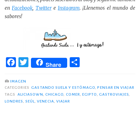
en
Facebook
,
Twitter
e
Instagram
. ¡Llenemos el mundo de
sabores!
F
T
C
Share
a
w
o
c
it
m
IMAGEN
CATEGORIES
GASTANDO SUELA Y ESTÓMAGO
,
PENSAR EN VIAJAR
e
te
p
TAGS
ALICIASOWN
,
CHICAGO
,
COMER
,
EGIPTO
,
GASTROVIAJES
,
b
r
ar
LONDRES
,
SEÚL
,
VENECIA
,
VIAJAR
o
ti
o
r
k