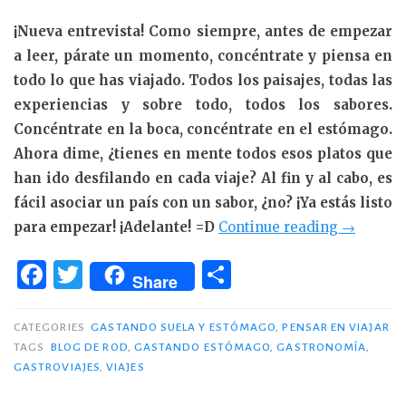
¡Nueva entrevista! Como siempre, antes de empezar
a leer, párate un momento, concéntrate y piensa en
todo lo que has viajado. Todos los paisajes, todas las
experiencias y sobre todo, todos los sabores.
Concéntrate en la boca, concéntrate en el estómago.
Ahora dime, ¿tienes en mente todos esos platos que
han ido desfilando en cada viaje? Al fin y al cabo, es
fácil asociar un país con un sabor, ¿no? ¡Ya estás listo
«Sabor
para empezar! ¡Adelante! =D
Continue reading
→
a
F
T
C
‘Blog
Share
a
w
o
de
c
it
m
Rod’»
CATEGORIES
GASTANDO SUELA Y ESTÓMAGO
,
PENSAR EN VIAJAR
TAGS
BLOG DE ROD
,
GASTANDO ESTÓMAGO
,
GASTRONOMÍA
,
e
te
p
GASTROVIAJES
,
VIAJES
b
r
ar