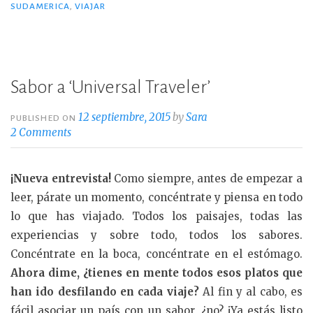
b
r
ar
SUDAMERICA
,
VIAJAR
o
ti
o
r
k
Sabor a ‘Universal Traveler’
12 septiembre, 2015
by
Sara
PUBLISHED ON
2 Comments
¡Nueva entrevista!
Como siempre, antes de empezar a
leer, párate un momento, concéntrate y piensa en todo
lo que has viajado. Todos los paisajes, todas las
experiencias y sobre todo, todos los sabores.
Concéntrate en la boca, concéntrate en el estómago.
Ahora dime, ¿tienes en mente todos esos platos que
han ido desfilando en cada viaje?
Al fin y al cabo, es
fácil asociar un país con un sabor, ¿no? ¡Ya estás listo