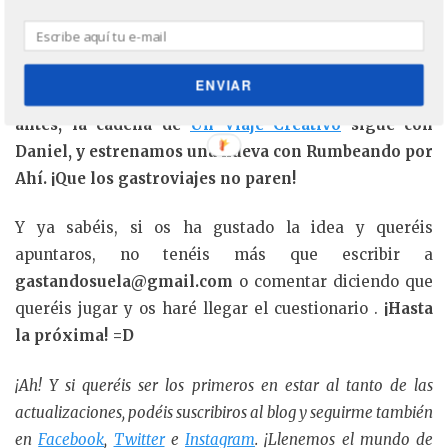
¡Y eso es todo amigos! Esta cadena, iniciada por
Pensar en viajar
continuará con Alicia, ya haremos
ENVIAR
las presentaciones oportunas cuando toque. Pero
antes, la cadena de
Un Viaje Creativo
sigue con
Daniel, y estrenamos una nueva con Rumbeando por
Ahí. ¡Que los gastroviajes no paren!
Y ya sabéis, si os ha gustado la idea y queréis
apuntaros, no tenéis más que escribir a
gastandosuela@gmail.com
o comentar diciendo que
queréis jugar y os haré llegar el cuestionario .
¡Hasta
la próxima! =D
¡Ah! Y si queréis ser los primeros en estar al tanto de las
actualizaciones, podéis suscribiros al blog y seguirme también
en
Facebook
,
Twitter
e
Instagram
. ¡Llenemos el mundo de