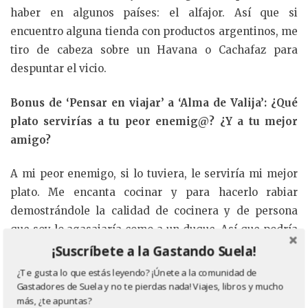
haber en algunos países: el alfajor. Así que si
encuentro alguna tienda con productos argentinos, me
tiro de cabeza sobre un Havana o Cachafaz para
despuntar el vicio.
Bonus de ‘Pensar en viajar’ a ‘Alma de Valija’: ¿Qué
plato servirías a tu peor enemig@? ¿Y a tu mejor
amigo?
A mi peor enemigo, si lo tuviera, le serviría mi mejor
plato. Me encanta cocinar y para hacerlo rabiar
demostrándole la calidad de cocinera y de persona
que soy lo agasajaría como a un duque. Así que podría
se alguna pasta rellena (receta familiar que se lleva
¡Suscríbete a la Gastando Suela!
aplauso, medalla y beso) con una salsa de hongos de
¿Te gusta lo que estás leyendo? ¡Únete a la comunidad de
pino al oporto y alguno de mis postres chocolatosos
Gastadores de Suela y no te pierdas nada! Viajes, libros y mucho
más, ¿te apuntas?
con maracuyá.