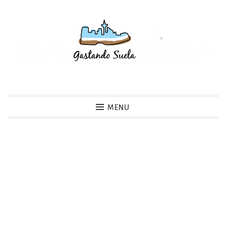
Skip
to
content
Gastando Suela
MENU