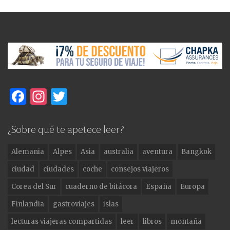
F
In
T
a
st
w
c
a
it
¿Sobre qué te apetece leer?
e
g
te
Alemania
Alpes
Asia
australia
aventura
Bangkok
b
ra
r
ciudad
ciudades
coche
consejos viajeros
o
m
Corea del Sur
cuaderno de bitácora
España
Europa
o
Finlandia
gastroviajes
islas
k
lecturas viajeras compartidas
leer
libros
montaña