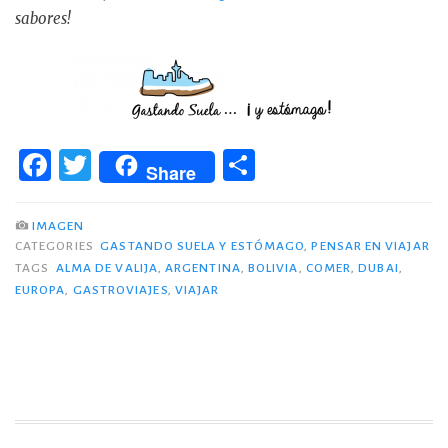
sabores!
F
T
C
Share
a
w
o
c
it
m
IMAGEN
CATEGORIES
GASTANDO SUELA Y ESTÓMAGO
,
PENSAR EN VIAJAR
e
te
p
TAGS
ALMA DE VALIJA
,
ARGENTINA
,
BOLIVIA
,
COMER
,
DUBAI
,
b
r
ar
EUROPA
,
GASTROVIAJES
,
VIAJAR
o
ti
o
r
k