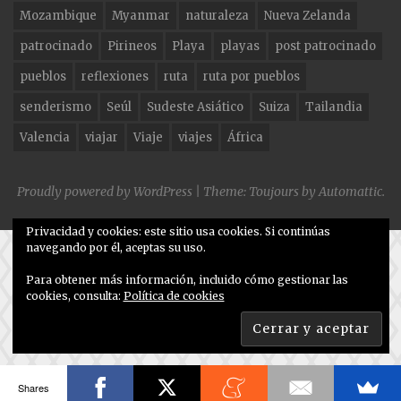
Mozambique
Myanmar
naturaleza
Nueva Zelanda
patrocinado
Pirineos
Playa
playas
post patrocinado
pueblos
reflexiones
ruta
ruta por pueblos
senderismo
Seúl
Sudeste Asiático
Suiza
Tailandia
Valencia
viajar
Viaje
viajes
África
Proudly powered by WordPress
|
Theme: Toujours by
Automattic
.
Privacidad y cookies: este sitio usa cookies. Si continúas
navegando por él, aceptas su uso.
Para obtener más información, incluido cómo gestionar las
cookies, consulta:
Política de cookies
Shares