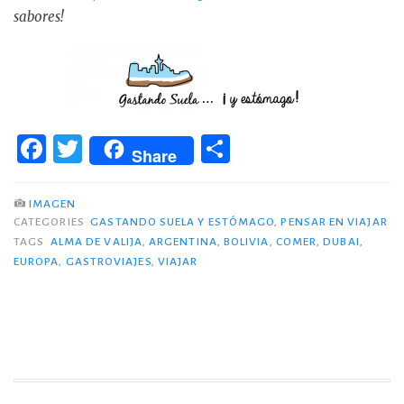
sabores!
F
T
C
Share
a
w
o
c
it
m
IMAGEN
CATEGORIES
GASTANDO SUELA Y ESTÓMAGO
,
PENSAR EN VIAJAR
e
te
p
TAGS
ALMA DE VALIJA
,
ARGENTINA
,
BOLIVIA
,
COMER
,
DUBAI
,
b
r
ar
EUROPA
,
GASTROVIAJES
,
VIAJAR
o
ti
o
r
k