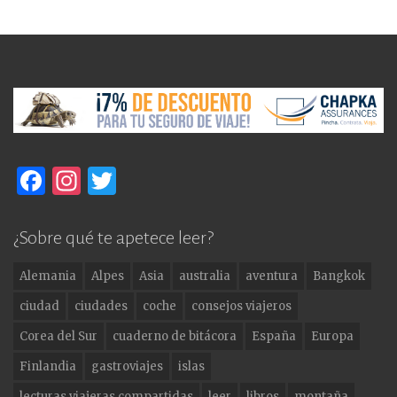
F
In
T
a
st
w
c
a
it
¿Sobre qué te apetece leer?
e
g
te
Alemania
Alpes
Asia
australia
aventura
Bangkok
b
ra
r
ciudad
ciudades
coche
consejos viajeros
o
m
Corea del Sur
cuaderno de bitácora
España
Europa
o
Finlandia
gastroviajes
islas
k
lecturas viajeras compartidas
leer
libros
montaña