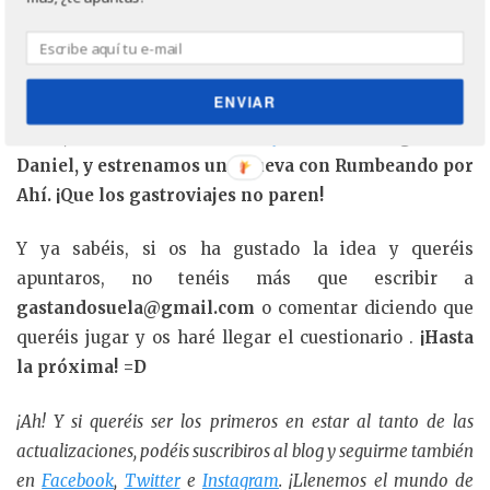
¡Y eso es todo amigos! Esta cadena, iniciada por
Pensar en viajar
continuará con Alicia, ya haremos
ENVIAR
las presentaciones oportunas cuando toque. Pero
antes, la cadena de
Un Viaje Creativo
sigue con
Daniel, y estrenamos una nueva con Rumbeando por
Ahí. ¡Que los gastroviajes no paren!
Y ya sabéis, si os ha gustado la idea y queréis
apuntaros, no tenéis más que escribir a
gastandosuela@gmail.com
o comentar diciendo que
queréis jugar y os haré llegar el cuestionario .
¡Hasta
la próxima! =D
¡Ah! Y si queréis ser los primeros en estar al tanto de las
actualizaciones, podéis suscribiros al blog y seguirme también
en
Facebook
,
Twitter
e
Instagram
. ¡Llenemos el mundo de