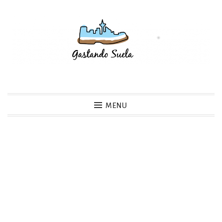
Skip
to
content
Gastando Suela
MENU