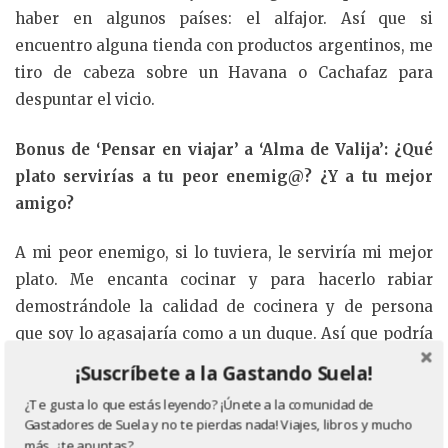
haber en algunos países: el alfajor. Así que si
encuentro alguna tienda con productos argentinos, me
tiro de cabeza sobre un Havana o Cachafaz para
despuntar el vicio.
Bonus de ‘Pensar en viajar’ a ‘Alma de Valija’: ¿Qué
plato servirías a tu peor enemig@? ¿Y a tu mejor
amigo?
A mi peor enemigo, si lo tuviera, le serviría mi mejor
plato. Me encanta cocinar y para hacerlo rabiar
demostrándole la calidad de cocinera y de persona
que soy lo agasajaría como a un duque. Así que podría
se alguna pasta rellena (receta familiar que se lleva
¡Suscríbete a la Gastando Suela!
aplauso, medalla y beso) con una salsa de hongos de
¿Te gusta lo que estás leyendo? ¡Únete a la comunidad de
pino al oporto y alguno de mis postres chocolatosos
Gastadores de Suela y no te pierdas nada! Viajes, libros y mucho
con maracuyá.
más, ¿te apuntas?