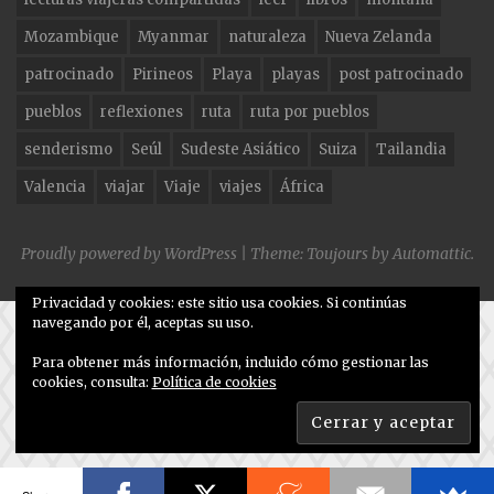
Mozambique
Myanmar
naturaleza
Nueva Zelanda
patrocinado
Pirineos
Playa
playas
post patrocinado
pueblos
reflexiones
ruta
ruta por pueblos
senderismo
Seúl
Sudeste Asiático
Suiza
Tailandia
Valencia
viajar
Viaje
viajes
África
Proudly powered by WordPress
|
Theme: Toujours by
Automattic
.
Privacidad y cookies: este sitio usa cookies. Si continúas
navegando por él, aceptas su uso.
Para obtener más información, incluido cómo gestionar las
cookies, consulta:
Política de cookies