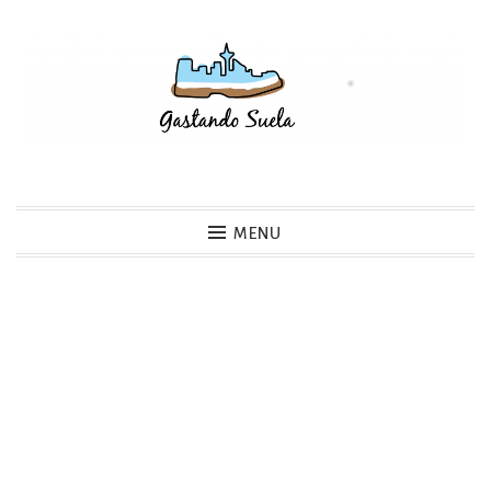
Skip
to
content
Gastando Suela
MENU