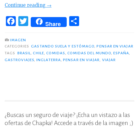
«Sabor
Continue reading
→
a
F
T
C
‘Pensar
Share
a
w
o
en
c
it
m
viajar’»
IMAGEN
CATEGORIES
GASTANDO SUELA Y ESTÓMAGO
,
PENSAR EN VIAJAR
e
te
p
TAGS
BRASIL
,
CHILE
,
COMIDAS
,
COMIDAS DEL MUNDO
,
ESPAÑA
,
b
r
ar
GASTROVIAJES
,
INGLATERRA
,
PENSAR EN VIAJAR
,
VIAJAR
o
ti
o
r
k
¿Buscas un seguro de viaje? ¡Echa un vistazo a las
ofertas de Chapka! Accede a través de la imagen ;)