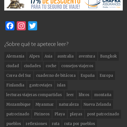
F
In
T
a
st
w
c
a
it
¿Sobre qué te apetece leer?
e
g
te
Alemania
Alpes
Asia
australia
aventura
Bangkok
b
ra
r
ciudad
ciudades
coche
consejos viajeros
o
m
Corea del Sur
cuaderno de bitácora
España
Europa
o
Finlandia
gastroviajes
islas
k
lecturas viajeras compartidas
leer
libros
montaña
Mozambique
Myanmar
naturaleza
Nueva Zelanda
patrocinado
Pirineos
Playa
playas
post patrocinado
pueblos
reflexiones
ruta
ruta por pueblos