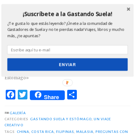
Relacionado
¡Suscríbete a la Gastando Suela!
¿Te gusta lo que estás leyendo? ¡Únete a la comunidad de
Sabor a ‘Los viajes por el
Sabor a ‘Vamos de Viaje’
Gastadores de Suela y no te pierdas nada! Viajes, libros y mucho
mundo’
22 septiembre, 2015
más, ¿te apuntas?
22 agosto, 2015
En «Gastando Suela y
En «Gastando Suela y
Estómago»
Estómago»
Sabor a Alicia’s Own
ENVIAR
1 septiembre, 2015
En «Gastando Suela y
Estómago»
F
T
C
Share
a
w
o
c
it
m
GALERÍA
CATEGORIES
GASTANDO SUELA Y ESTÓMAGO
,
UN VIAJE
e
te
p
CREATIVO
b
r
ar
TAGS
CHINA
,
COSTA RICA
,
FILIPINAS
,
MALASIA
,
PREGUNTAS CON