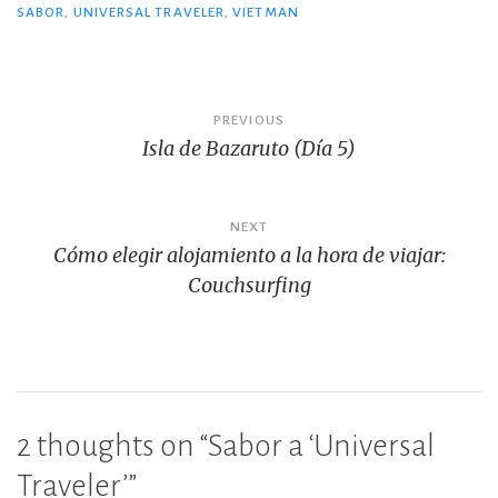
SABOR
,
UNIVERSAL TRAVELER
,
VIETMAN
o
ti
o
r
k
Navegación
PREVIOUS
Isla de Bazaruto (Día 5)
de
entradas
NEXT
Cómo elegir alojamiento a la hora de viajar:
Couchsurfing
2 thoughts on “
Sabor a ‘Universal
Traveler’
”