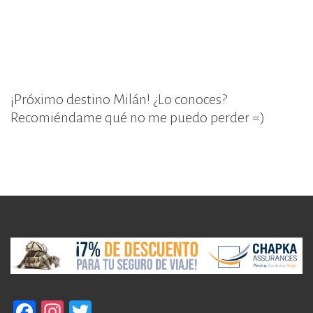
¡Próximo destino Milán! ¿Lo conoces?
Recomiéndame qué no me puedo perder =)
F
In
T