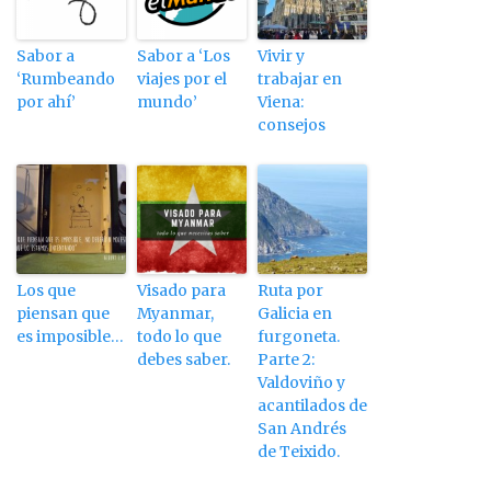
Sabor a
Sabor a ‘Los
Vivir y
‘Rumbeando
viajes por el
trabajar en
por ahí’
mundo’
Viena:
consejos
Los que
Visado para
Ruta por
piensan que
Myanmar,
Galicia en
es imposible…
todo lo que
furgoneta.
debes saber.
Parte 2:
Valdoviño y
acantilados de
San Andrés
de Teixido.