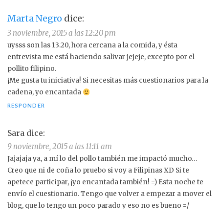
Marta Negro
dice:
3 noviembre, 2015 a las 12:20 pm
uysss son las 13.20, hora cercana a la comida, y ésta
entrevista me está haciendo salivar jejeje, excepto por el
pollito filipino.
¡Me gusta tu iniciativa! Si necesitas más cuestionarios para la
cadena, yo encantada
RESPONDER
Sara
dice:
9 noviembre, 2015 a las 11:11 am
Jajajaja ya, a mí lo del pollo también me impactó mucho…
Creo que ni de coña lo pruebo si voy a Filipinas XD Si te
apetece participar, ¡yo encantada también! =) Esta noche te
envío el cuestionario. Tengo que volver a empezar a mover el
blog, que lo tengo un poco parado y eso no es bueno =/