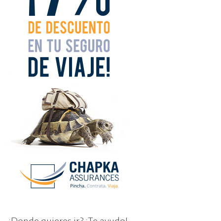
¿Donde quieres ir? ¡Te ayudo!