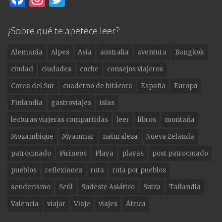
a
st
w
c
a
it
¿Sobre qué te apetece leer?
e
g
te
Alemania
Alpes
Asia
australia
aventura
Bangkok
b
ra
r
ciudad
ciudades
coche
consejos viajeros
o
m
Corea del Sur
cuaderno de bitácora
España
Europa
o
Finlandia
gastroviajes
islas
k
lecturas viajeras compartidas
leer
libros
montaña
Mozambique
Myanmar
naturaleza
Nueva Zelanda
patrocinado
Pirineos
Playa
playas
post patrocinado
pueblos
reflexiones
ruta
ruta por pueblos
senderismo
Seúl
Sudeste Asiático
Suiza
Tailandia
Valencia
viajar
Viaje
viajes
África