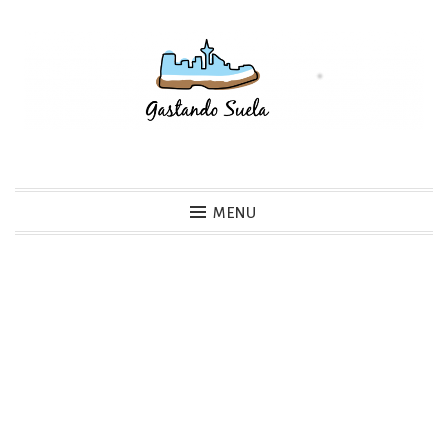
Skip
to
content
Gastando Suela
MENU