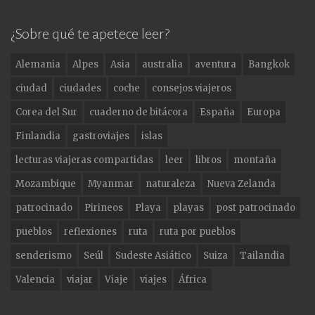
a
st
w
c
a
it
¿Sobre qué te apetece leer?
e
g
te
Alemania
Alpes
Asia
australia
aventura
Bangkok
b
ra
r
ciudad
ciudades
coche
consejos viajeros
o
m
Corea del Sur
cuaderno de bitácora
España
Europa
o
Finlandia
gastroviajes
islas
k
lecturas viajeras compartidas
leer
libros
montaña
Mozambique
Myanmar
naturaleza
Nueva Zelanda
patrocinado
Pirineos
Playa
playas
post patrocinado
pueblos
reflexiones
ruta
ruta por pueblos
senderismo
Seúl
Sudeste Asiático
Suiza
Tailandia
Valencia
viajar
Viaje
viajes
África