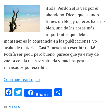
¡Hola! Perdón otra vez por el
abandono. Dicen que cuando
tienes un blog y quieres hacerlo
bien, una de las cosas más
importantes que debes
mantener es la constancia en las publicaciones, yo
acabo de matarla. ¡Casi 2 meses sin escribir nada!
Podría ser peor, pero bueno, parece que ya estoy de
vuelta con la tesis terminada y muchos posts
retrasados por escribir.
«Preparando
Continue reading
→
la
F
T
C
próxima
Share
a
w
o
aventura:
c
it
m
Mozambique.»
IMAGEN