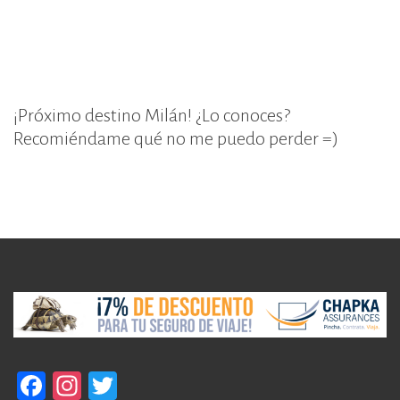
¡Próximo destino Milán! ¿Lo conoces?
Recomiéndame qué no me puedo perder =)
F
In
T