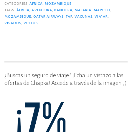
CATEGORIES
ÁFRICA
,
MOZAMBIQUE
e
te
p
TAGS
ÁFRICA
,
AVENTURA
,
BANDERA
,
MALARIA
,
MAPUTO
,
b
r
ar
MOZAMBIQUE
,
QATAR AIRWAYS
,
TAP
,
VACUNAS
,
VIAJAR
,
VISADOS
o
,
VUELOS
ti
o
r
k
¿Buscas un seguro de viaje? ¡Echa un vistazo a las
ofertas de Chapka! Accede a través de la imagen ;)