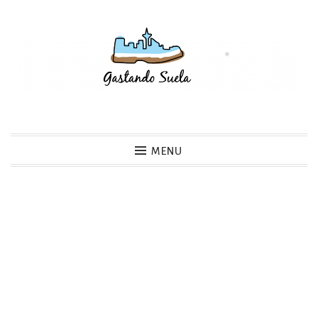
Skip
to
content
Gastando Suela
MENU