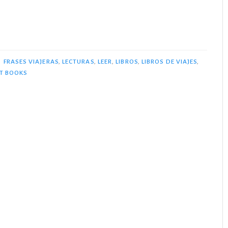
S
FRASES VIAJERAS
,
LECTURAS
,
LEER
,
LIBROS
,
LIBROS DE VIAJES
,
T BOOKS