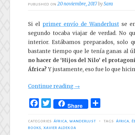
20 noviembre, 2017
by
Sara
PUBLISHED ON
Si el
primer envío de Wanderlust
se en
segundo tocaba viajar de verdad. No 
interior. Estábamos preparados, solo qu
bastante tiempo que le tenía ganas al ú
no hacer de ‘Hijos del Nilo’ el protago
África?
Y justamente, eso fue lo que hici
«Wanderlust
Continue reading
→
2:
F
T
C
‘Hijos
Share
a
w
o
del
c
it
m
•
Nilo’
CATEGORIES
ÁFRICA
,
WANDERLUST
TAGS
ÁFRICA
,
É
BOOKS
,
XAVIER ALDEKOA
e
te
p
de