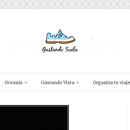
ela
Oceanía
Gastando Vista
Organiza tu viaj