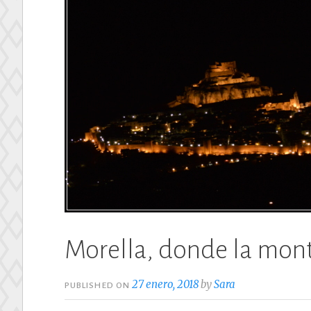
Morella, donde la monta
27 enero, 2018
by
Sara
PUBLISHED ON