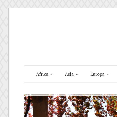
Skip
to
content
Gastando Su
África
Asia
Europa