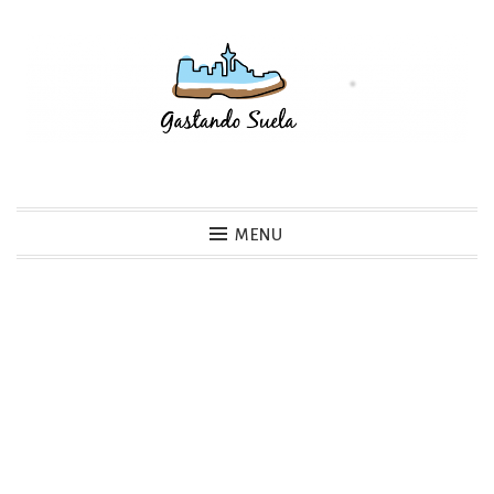
Skip
to
content
Gastando Suela
MENU