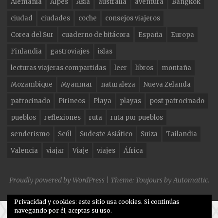
Alemania
Alpes
Asia
australia
aventura
Bangkok
b
ra
r
ciudad
ciudades
coche
consejos viajeros
o
m
Corea del Sur
cuaderno de bitácora
España
Europa
o
Finlandia
gastroviajes
islas
k
lecturas viajeras compartidas
leer
libros
montaña
Mozambique
Myanmar
naturaleza
Nueva Zelanda
patrocinado
Pirineos
Playa
playas
post patrocinado
pueblos
reflexiones
ruta
ruta por pueblos
senderismo
Seúl
Sudeste Asiático
Suiza
Tailandia
Valencia
viajar
Viaje
viajes
África
Proudly powered by WordPress
|
Theme: Toujours by
Automattic
.
Privacidad y cookies: este sitio usa cookies. Si continúas
navegando por él, aceptas su uso.