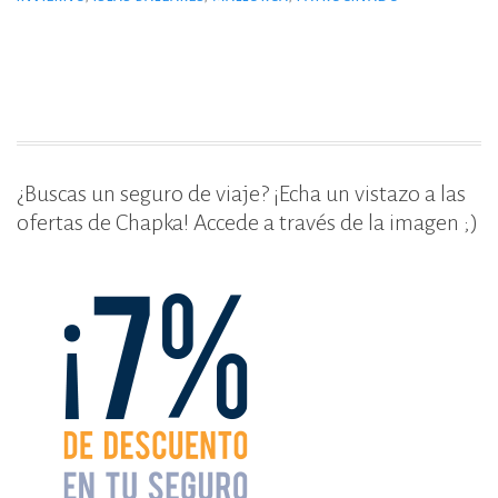
invierno»
b
r
ar
o
ti
o
r
k
¿Buscas un seguro de viaje? ¡Echa un vistazo a las
ofertas de Chapka! Accede a través de la imagen ;)