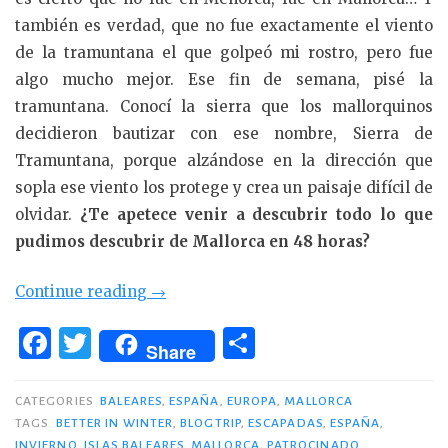
también es verdad, que no fue exactamente el viento
de la tramuntana el que golpeó mi rostro, pero fue
algo mucho mejor. Ese fin de semana, pisé la
tramuntana. Conocí la sierra que los mallorquinos
decidieron bautizar con ese nombre, Sierra de
Tramuntana, porque alzándose en la dirección que
sopla ese viento los protege y crea un paisaje difícil de
olvidar.
¿Te apetece venir a descubrir todo lo que
pudimos descubrir de Mallorca en 48 horas?
«Fin
Continue reading
→
de
F
T
C
semana
Share
a
w
o
en
c
it
m
Mallorca
CATEGORIES
BALEARES
,
ESPAÑA
,
EUROPA
,
MALLORCA
en
TAGS
BETTER IN WINTER
,
BLOGTRIP
,
ESCAPADAS
,
ESPAÑA
,
e
te
p
INVIERNO
,
ISLAS BALEARES
,
MALLORCA
,
PATROCINADO