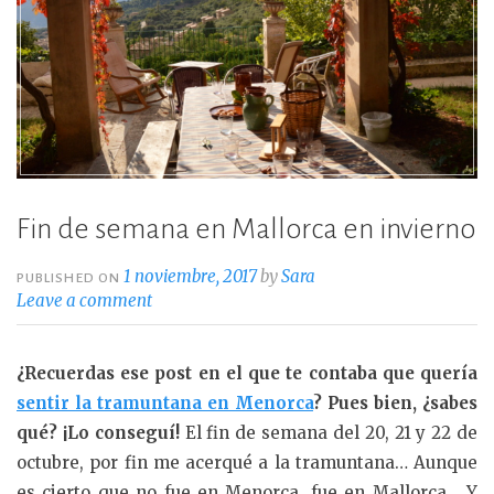
Fin de semana en Mallorca en invierno
1 noviembre, 2017
by
Sara
PUBLISHED ON
Leave a comment
¿Recuerdas ese post en el que te contaba que quería
sentir la tramuntana en Menorca
? Pues bien, ¿sabes
qué? ¡Lo conseguí!
El fin de semana del 20, 21 y 22 de
octubre, por fin me acerqué a la tramuntana… Aunque
es cierto que no fue en Menorca, fue en Mallorca… Y