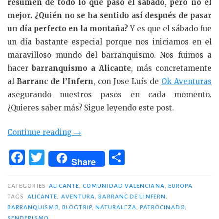
resumen de todo lo que pasó el sábado, pero no el
mejor.
¿Quién no se ha sentido así después de pasar
un día perfecto en la montaña?
Y es que el sábado fue
un día bastante especial porque nos iniciamos en el
maravilloso mundo del barranquismo. Nos fuimos a
hacer
barranquismo a Alicante
, más concretamente
al
Barranc de l’Infern
, con Jose Luís de
Ok Aventuras
asegurando nuestros pasos en cada momento.
¿Quieres saber más? Sigue leyendo este post.
«Barranquismo
Continue reading
→
en
F
T
C
Alicante:
Share
a
w
o
Barranc
c
it
m
de
CATEGORIES
ALICANTE
,
COMUNIDAD VALENCIANA
,
EUROPA
l’Infern»
TAGS
ALICANTE
,
AVENTURA
,
BARRANC DE L'INFERN
,
e
te
p
BARRANQUISMO
,
BLOGTRIP
,
NATURALEZA
,
PATROCINADO
,
SENDERISMO