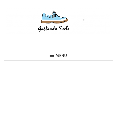
Skip
to
content
Gastando Suela
MENU