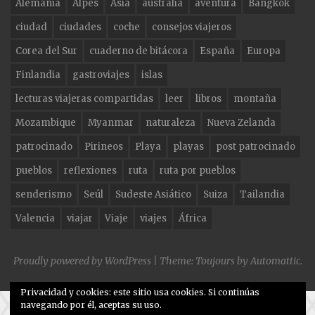
Alemania
Alpes
Asia
australia
aventura
Bangkok
b
ra
r
ciudad
ciudades
coche
consejos viajeros
o
m
Corea del Sur
cuaderno de bitácora
España
Europa
o
Finlandia
gastroviajes
islas
k
lecturas viajeras compartidas
leer
libros
montaña
Mozambique
Myanmar
naturaleza
Nueva Zelanda
patrocinado
Pirineos
Playa
playas
post patrocinado
pueblos
reflexiones
ruta
ruta por pueblos
senderismo
Seúl
Sudeste Asiático
Suiza
Tailandia
Valencia
viajar
Viaje
viajes
África
Proudly powered by WordPress
|
Theme: Toujours by
Automattic
.
Privacidad y cookies: este sitio usa cookies. Si continúas
navegando por él, aceptas su uso.