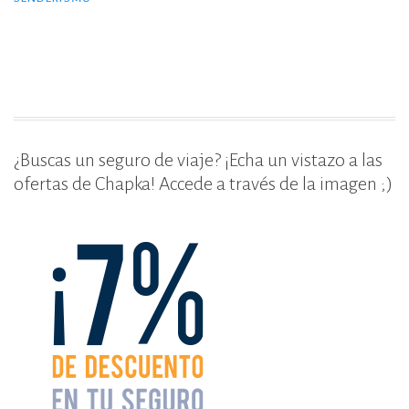
b
r
ar
o
ti
o
r
k
¿Buscas un seguro de viaje? ¡Echa un vistazo a las
ofertas de Chapka! Accede a través de la imagen ;)