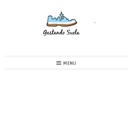
Skip
to
content
Gastando Suela
MENU