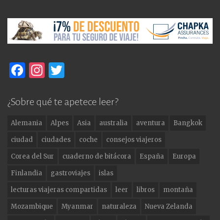
F
In
T
a
st
w
c
a
it
¿Sobre qué te apetece leer?
e
g
te
Alemania
Alpes
Asia
australia
aventura
Bangkok
b
ra
r
ciudad
ciudades
coche
consejos viajeros
o
m
Corea del Sur
cuaderno de bitácora
España
Europa
o
Finlandia
gastroviajes
islas
k
lecturas viajeras compartidas
leer
libros
montaña
Mozambique
Myanmar
naturaleza
Nueva Zelanda