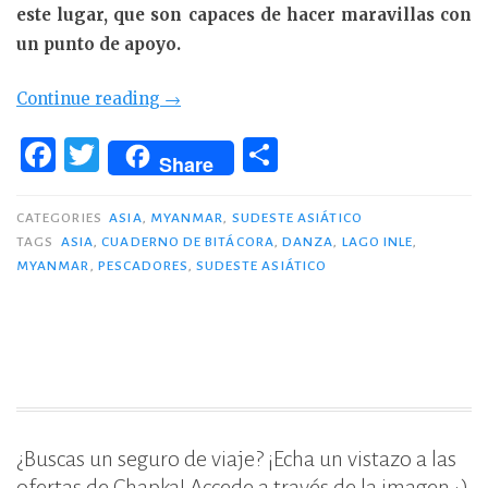
este lugar, que son capaces de hacer maravillas con
un punto de apoyo.
«La
Continue reading
→
danza
F
T
C
del
Share
a
w
o
Lago
c
it
m
Inle»
CATEGORIES
ASIA
,
MYANMAR
,
SUDESTE ASIÁTICO
TAGS
ASIA
,
CUADERNO DE BITÁCORA
,
DANZA
,
LAGO INLE
,
e
te
p
MYANMAR
,
PESCADORES
,
SUDESTE ASIÁTICO
b
r
ar
o
ti
o
r
k
¿Buscas un seguro de viaje? ¡Echa un vistazo a las
ofertas de Chapka! Accede a través de la imagen ;)