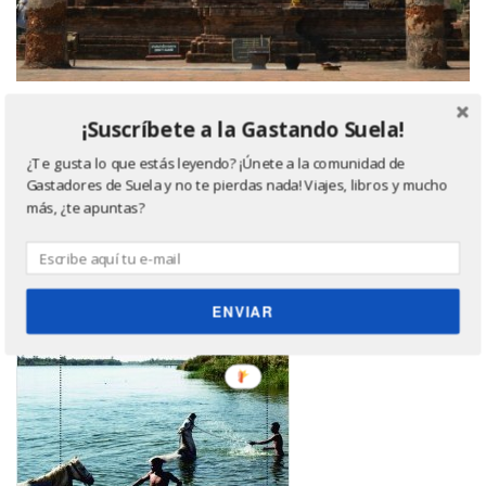
¡Suscríbete a la Gastando Suela!
Último libro leído, ¿quieres saber más? Haz click
en la imagen ;)
¿Te gusta lo que estás leyendo? ¡Únete a la comunidad de
Gastadores de Suela y no te pierdas nada! Viajes, libros y mucho
más, ¿te apuntas?
ENVIAR