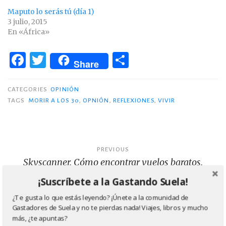
Maputo lo serás tú (día 1)
3 julio, 2015
En «África»
F
T
C
Share
a
w
o
c
it
m
CATEGORIES
OPINIÓN
TAGS
MORIR A LOS 30
,
OPNIÓN
,
REFLEXIONES
,
VIVIR
e
te
p
b
r
ar
o
ti
Navegación
PREVIOUS
o
r
Skyscanner. Cómo encontrar vuelos baratos.
de
k
¡Suscríbete a la Gastando Suela!
entradas
¿Te gusta lo que estás leyendo? ¡Únete a la comunidad de
NEXT
Gastadores de Suela y no te pierdas nada! Viajes, libros y mucho
Sabor a ‘Blog de Rod’
más, ¿te apuntas?