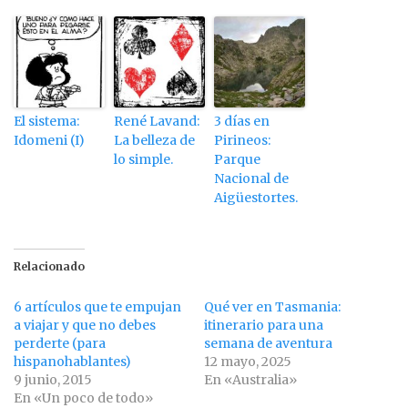
El sistema:
René Lavand:
3 días en
Idomeni (I)
La belleza de
Pirineos:
lo simple.
Parque
Nacional de
Aigüestortes.
Relacionado
6 artículos que te empujan
Qué ver en Tasmania:
a viajar y que no debes
itinerario para una
perderte (para
semana de aventura
hispanohablantes)
12 mayo, 2025
9 junio, 2015
En «Australia»
En «Un poco de todo»