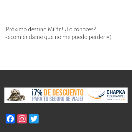
¡Próximo destino Milán! ¿Lo conoces?
Recomiéndame qué no me puedo perder =)
F
In
T
a
st
w