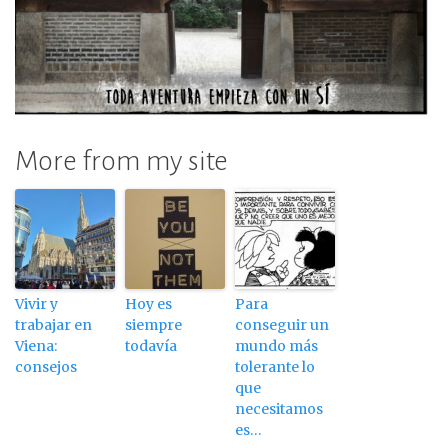
More from my site
Vivir y
Hoy es
Para
trabajar en
siempre
conseguir un
Viena:
todavía
mundo más
consejos
tolerante lo
que
necesitamos
es…