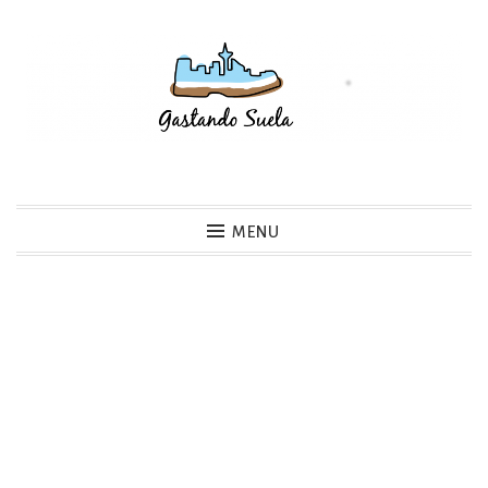
Skip
to
content
Gastando Suela
MENU