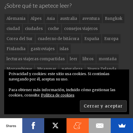
c
a
it
¿Sobre qué te apetece leer?
e
g
te
Alemania
Alpes
Asia
australia
aventura
Bangkok
b
ra
r
ciudad
ciudades
coche
consejos viajeros
o
m
Corea del Sur
cuaderno de bitácora
España
Europa
o
Finlandia
gastroviajes
islas
k
lecturas viajeras compartidas
leer
libros
montaña
Mozambique
Myanmar
naturaleza
Nueva Zelanda
Privacidad y cookies: este sitio usa cookies. Si continúas
patrocinado
Pirineos
Playa
playas
post patrocinado
navegando por él, aceptas su uso.
pueblos
reflexiones
ruta
ruta por pueblos
Para obtener más información, incluido cómo gestionar las
cookies, consulta:
Política de cookies
senderismo
Seúl
Sudeste Asiático
Suiza
Tailandia
Valencia
viajar
Viaje
viajes
África
Shares
Proudly powered by WordPress
|
Theme: Toujours by
Automattic
.