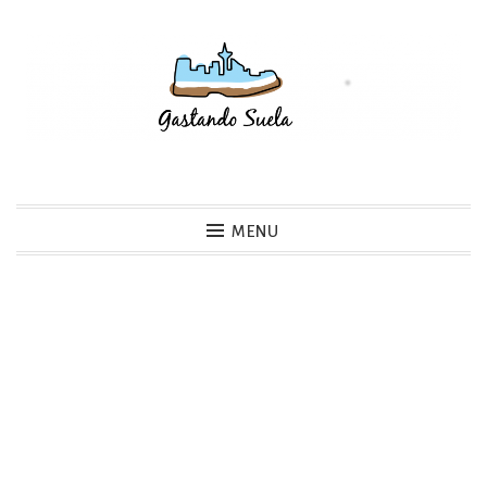
Skip
to
content
Gastando Suela
MENU