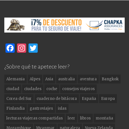
F
In
T
a
st
w
c
a
it
¿Sobre qué te apetece leer?
e
g
te
Alemania
Alpes
Asia
australia
aventura
Bangkok
b
ra
r
ciudad
ciudades
coche
consejos viajeros
o
m
Corea del Sur
cuaderno de bitácora
España
Europa
o
Finlandia
gastroviajes
islas
k
lecturas viajeras compartidas
leer
libros
montaña
Mozambique
Myanmar
naturaleza
Nueva Zelanda