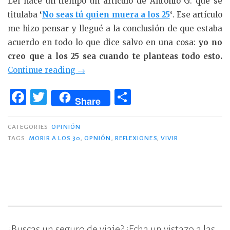
Leí hace un tiempo un artículo de Antonio G. que se
titulaba
‘
No seas tú quien muera a los 25
‘
. Ese artículo
me hizo pensar y llegué a la conclusión de que estaba
acuerdo en todo lo que dice salvo en una cosa:
yo no
creo que a los 25 sea cuando te planteas todo esto.
«Tampoco
Continue reading
→
seas
F
T
C
tú
Share
a
w
o
quien
c
it
m
muera
CATEGORIES
OPINIÓN
a
TAGS
MORIR A LOS 30
,
OPNIÓN
,
REFLEXIONES
,
VIVIR
e
te
p
los
b
r
ar
30.»
o
ti
o
r
k
¿Buscas un seguro de viaje? ¡Echa un vistazo a las