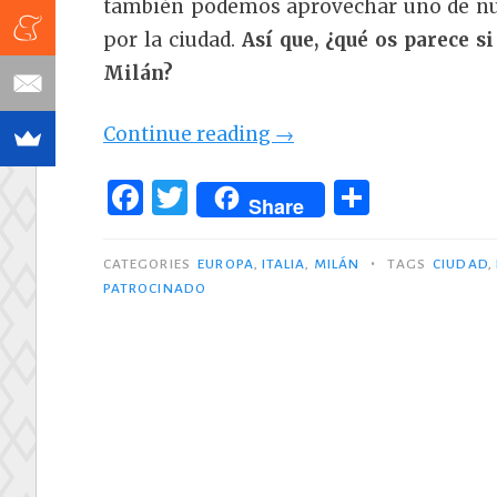
también podemos aprovechar uno de nue
por la ciudad.
Así que, ¿qué os parece 
Milán?
«Tras
Continue reading
→
los
F
T
C
pasos
Share
a
w
o
de
c
it
m
•
Leonardo
CATEGORIES
EUROPA
,
ITALIA
,
MILÁN
TAGS
CIUDAD
,
PATROCINADO
e
te
p
Da
b
r
ar
Vinci
o
ti
en
MIlán»
o
r
k