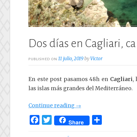
Dos días en Cagliari, c
11 julio, 2019
by
Victor
PUBLISHED ON
En este post pasamos 48h en
Cagliari
,
las islas más grandes del Mediterráneo.
«Dos
Continue reading
→
días
F
T
C
Share
en
a
w
o
Cagliari,