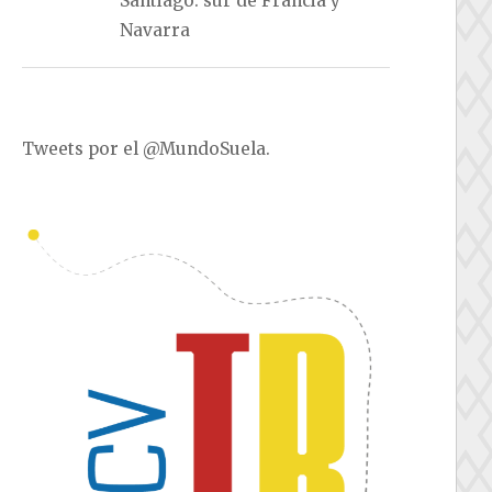
Santiago: sur de Francia y
Navarra
Tweets por el @MundoSuela.