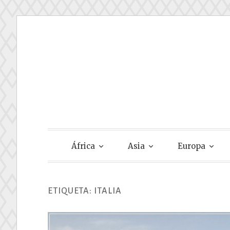
Skip
to
content
Gastando Su
África
Asia
Europa
ETIQUETA:
ITALIA