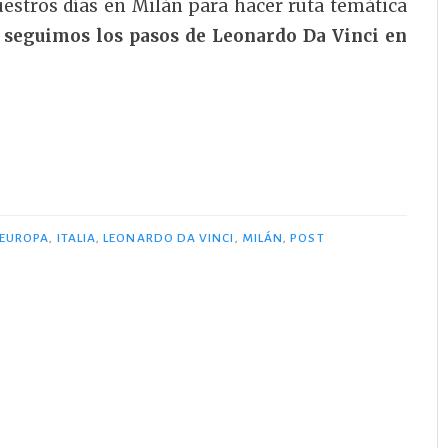
stros días en Milán para hacer ruta temática
si seguimos los pasos de Leonardo Da Vinci en
EUROPA
,
ITALIA
,
LEONARDO DA VINCI
,
MILÁN
,
POST