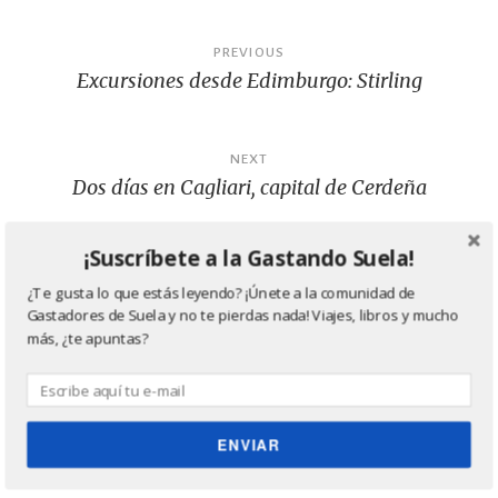
o
ti
o
r
Navegación
PREVIOUS
k
Excursiones desde Edimburgo: Stirling
de
entradas
NEXT
Dos días en Cagliari, capital de Cerdeña
¡Suscríbete a la Gastando Suela!
¿Te gusta lo que estás leyendo? ¡Únete a la comunidad de
Gastadores de Suela y no te pierdas nada! Viajes, libros y mucho
más, ¿te apuntas?
One thought on “
Escapada en coche
desde Barcelona
”
Pingback:
BARCELONA: 50 POSTS QUE AYUDAN PARA
ENVIAR
VIAJAR [5] | Viatges pel Món