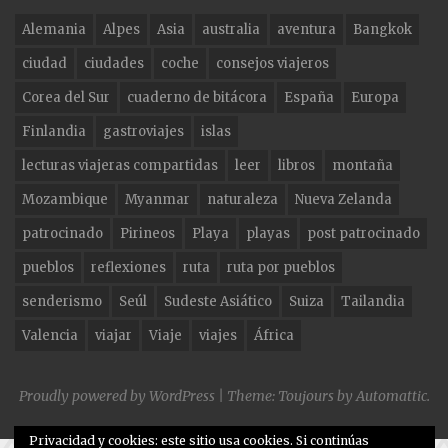
e
g
te
Alemania
Alpes
Asia
australia
aventura
Bangkok
b
ra
r
ciudad
ciudades
coche
consejos viajeros
o
m
Corea del Sur
cuaderno de bitácora
España
Europa
o
Finlandia
gastroviajes
islas
k
lecturas viajeras compartidas
leer
libros
montaña
Mozambique
Myanmar
naturaleza
Nueva Zelanda
patrocinado
Pirineos
Playa
playas
post patrocinado
pueblos
reflexiones
ruta
ruta por pueblos
senderismo
Seúl
Sudeste Asiático
Suiza
Tailandia
Valencia
viajar
Viaje
viajes
África
Proudly powered by WordPress
|
Theme: Toujours by
Automattic
.
Privacidad y cookies: este sitio usa cookies. Si continúas