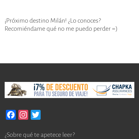
¡Próximo destino Milán! ¿Lo conoces?
Recomiéndame qué no me puedo perder =)
F
In
T
a
st
w
c
a
it
¿Sobre qué te apetece leer?