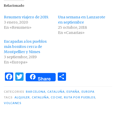
Relacionado
Resumen viajero de 2019.
Una semana en Lanzarote
3 enero, 2020
en septiembre
En «Resumen»
25 octubre, 2018
En «Canarias»
Escapadas a los pueblos
más bonitos cerca de
Montpellier y Nimes
3 septiembre, 2019
En «Europa»
F
T
C
Share
a
w
o
c
it
m
CATEGORIES
BARCELONA
,
CATALUÑA
,
ESPAÑA
,
EUROPA
TAGS
ALQUILER
,
CATALUÑA
,
COCHE
,
RUTA POR PUEBLOS
,
e
te
p
VOLCANES
b
r
ar