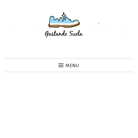
Skip
to
content
Gastando Suela
MENU