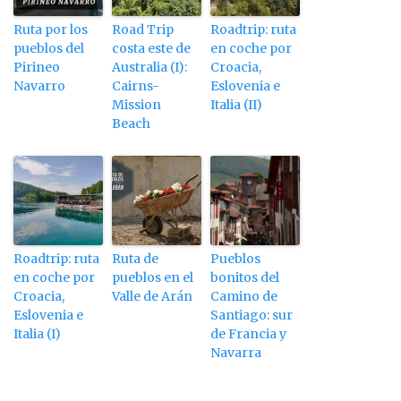
Ruta por los
Road Trip
Roadtrip: ruta
pueblos del
costa este de
en coche por
Pirineo
Australia (I):
Croacia,
Navarro
Cairns-
Eslovenia e
Mission
Italia (II)
Beach
Roadtrip: ruta
Ruta de
Pueblos
en coche por
pueblos en el
bonitos del
Croacia,
Valle de Arán
Camino de
Eslovenia e
Santiago: sur
Italia (I)
de Francia y
Navarra