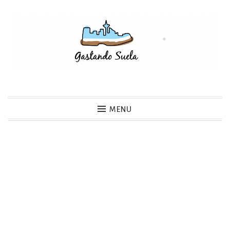
Skip
to
content
Gastando Suela
MENU