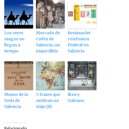
Los reyes
Mercado de
Benimaclet
magos no
Colón de
conFusion
llegan a
Valencia, un
Festival en
tiempo
imperdible.
Valencia
Museo de la
5 frases que
Ikea y
Seda de
motivan un
Galeano
Valencia
viaje (II)
Relacionado