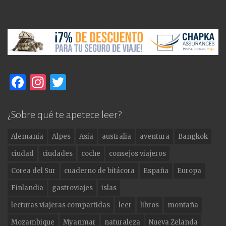
F
In
T
a
st
w
c
a
it
¿Sobre qué te apetece leer?
e
g
te
Alemania
Alpes
Asia
australia
aventura
Bangkok
b
ra
r
ciudad
ciudades
coche
consejos viajeros
o
m
Corea del Sur
cuaderno de bitácora
España
Europa
o
Finlandia
gastroviajes
islas
k
lecturas viajeras compartidas
leer
libros
montaña
Mozambique
Myanmar
naturaleza
Nueva Zelanda