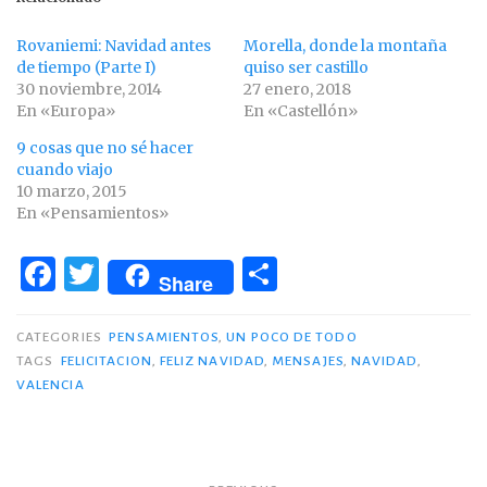
Rovaniemi: Navidad antes
Morella, donde la montaña
de tiempo (Parte I)
quiso ser castillo
30 noviembre, 2014
27 enero, 2018
En «Europa»
En «Castellón»
9 cosas que no sé hacer
cuando viajo
10 marzo, 2015
En «Pensamientos»
F
T
C
Share
a
w
o
c
it
m
CATEGORIES
PENSAMIENTOS
,
UN POCO DE TODO
TAGS
FELICITACION
,
FELIZ NAVIDAD
,
MENSAJES
,
NAVIDAD
,
e
te
p
VALENCIA
b
r
ar
o
ti
o
r
Navegación