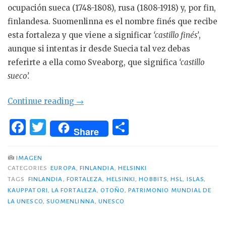
ocupación sueca (1748-1808), rusa (1808-1918) y, por fin,
finlandesa. Suomenlinna es el nombre finés que recibe
esta fortaleza y que viene a significar
‘castillo finés’
,
aunque si intentas ir desde Suecia tal vez debas
referirte a ella como Sveaborg, que significa
‘castillo
sueco’.
«Suomenlinna,
Continue reading
→
patrimonio
F
T
C
mundial
Share
a
w
o
de
c
it
m
la
IMAGEN
UNESCO.»
CATEGORIES
EUROPA
,
FINLANDIA
,
HELSINKI
e
te
p
TAGS
FINLANDIA
,
FORTALEZA
,
HELSINKI
,
HOBBITS
,
HSL
,
ISLAS
,
b
r
ar
KAUPPATORI
,
LA FORTALEZA
,
OTOÑO
,
PATRIMONIO MUNDIAL DE
LA UNESCO
o
,
SUOMENLINNA
,
UNESCO
ti
o
r