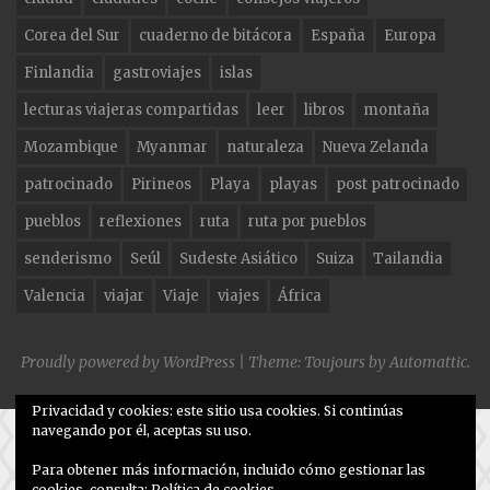
o
m
Corea del Sur
cuaderno de bitácora
España
Europa
o
Finlandia
gastroviajes
islas
k
lecturas viajeras compartidas
leer
libros
montaña
Mozambique
Myanmar
naturaleza
Nueva Zelanda
patrocinado
Pirineos
Playa
playas
post patrocinado
pueblos
reflexiones
ruta
ruta por pueblos
senderismo
Seúl
Sudeste Asiático
Suiza
Tailandia
Valencia
viajar
Viaje
viajes
África
Proudly powered by WordPress
|
Theme: Toujours by
Automattic
.
Privacidad y cookies: este sitio usa cookies. Si continúas
navegando por él, aceptas su uso.
Para obtener más información, incluido cómo gestionar las
cookies, consulta:
Política de cookies