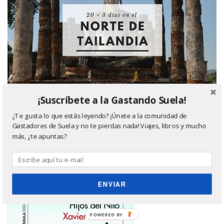
¡Suscríbete a la Gastando Suela!
¿Te gusta lo que estás leyendo? ¡Únete a la comunidad de
Gastadores de Suela y no te pierdas nada! Viajes, libros y mucho
más, ¿te apuntas?
Último libro leído, ¿quieres saber más? Haz click
en la imagen ;)
ENVIAR