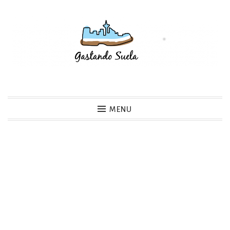
Skip
to
content
Gastando Suela
MENU