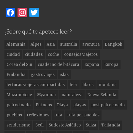
F
In
T
a
st
w
c
a
it
¿Sobre qué te apetece leer?
e
g
te
Alemania
Alpes
Asia
australia
aventura
Bangkok
b
ra
r
ciudad
ciudades
coche
consejos viajeros
o
m
Corea del Sur
cuaderno de bitácora
España
Europa
o
Finlandia
gastroviajes
islas
k
lecturas viajeras compartidas
leer
libros
montaña
Mozambique
Myanmar
naturaleza
Nueva Zelanda
patrocinado
Pirineos
Playa
playas
post patrocinado
pueblos
reflexiones
ruta
ruta por pueblos
senderismo
Seúl
Sudeste Asiático
Suiza
Tailandia