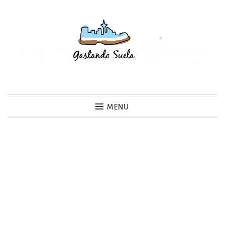
Skip
to
content
Gastando Suela
MENU