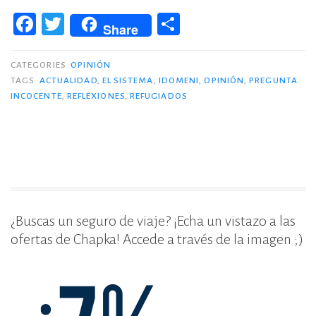
sistema:
F
T
C
Idomeni
Share
a
w
o
(I)»
c
it
m
CATEGORIES
OPINIÓN
TAGS
ACTUALIDAD
,
EL SISTEMA
,
IDOMENI
,
OPINIÓN
,
PREGUNTA
e
te
p
INCOCENTE
,
REFLEXIONES
,
REFUGIADOS
b
r
ar
o
ti
o
r
k
¿Buscas un seguro de viaje? ¡Echa un vistazo a las
ofertas de Chapka! Accede a través de la imagen ;)