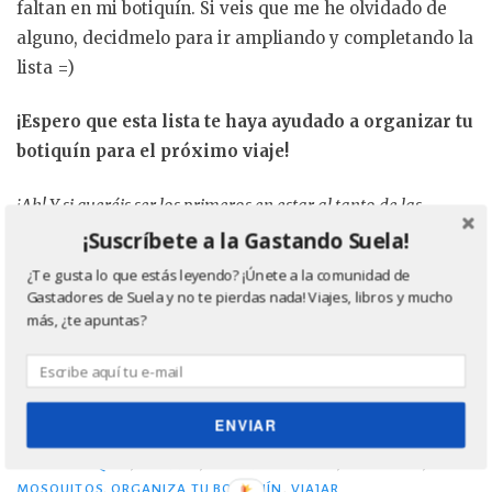
faltan en mi botiquín. Si veis que me he olvidado de
alguno, decidmelo para ir ampliando y completando la
lista =)
¡Espero que esta lista te haya ayudado a organizar tu
botiquín para el próximo viaje!
¡Ah! Y si queréis ser los primeros en estar al tanto de las
actualizaciones, podéis suscribiros al blog y seguirme también
¡Suscríbete a la Gastando Suela!
en
Facebook
,
Twitter
e
Instagram
. ¡Llenemos el mundo de
¿Te gusta lo que estás leyendo? ¡Únete a la comunidad de
sabores!
Gastadores de Suela y no te pierdas nada! Viajes, libros y mucho
más, ¿te apuntas?
F
T
C
Share
a
w
o
c
it
m
IMAGEN
ENVIAR
CATEGORIES
CONSEJOS VIAJEROS
e
te
p
TAGS
BOTIQUÍN
,
DIARREA
,
GASTROENTERITIS
,
MEDICINAS
,
MOSQUITOS
,
ORGANIZA TU BOTIQUÍN
,
VIAJAR