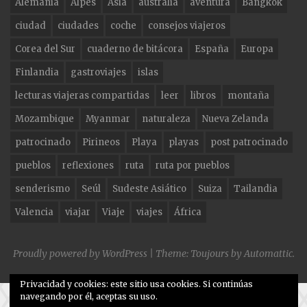
Alemania
Alpes
Asia
australia
aventura
Bangkok
b
ra
r
ciudad
ciudades
coche
consejos viajeros
o
m
Corea del Sur
cuaderno de bitácora
España
Europa
o
Finlandia
gastroviajes
islas
k
lecturas viajeras compartidas
leer
libros
montaña
Mozambique
Myanmar
naturaleza
Nueva Zelanda
patrocinado
Pirineos
Playa
playas
post patrocinado
pueblos
reflexiones
ruta
ruta por pueblos
senderismo
Seúl
Sudeste Asiático
Suiza
Tailandia
Valencia
viajar
Viaje
viajes
África
Proudly powered by WordPress
|
Theme: Toujours by
Automattic
.
Privacidad y cookies: este sitio usa cookies. Si continúas
navegando por él, aceptas su uso.