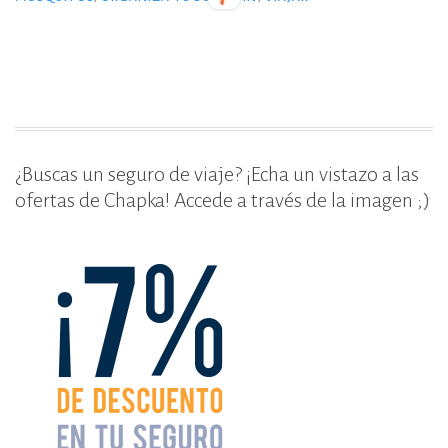
b
r
ar
o
ti
o
r
k
¿Buscas un seguro de viaje? ¡Echa un vistazo a las
ofertas de Chapka! Accede a través de la imagen ;)