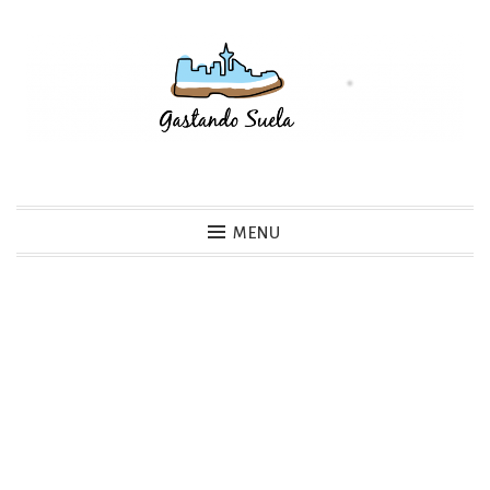
Skip
to
content
Gastando Suela
MENU