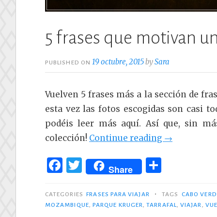
5 frases que motivan un 
19 octubre, 2015
by
Sara
PUBLISHED ON
Vuelven 5 frases más a la sección de fras
esta vez las fotos escogidas son casi t
podéis leer más aquí. Así que, sin más
«5
colección!
Continue reading
→
frases
F
T
C
que
Share
a
w
o
motivan
c
it
m
•
un
CATEGORIES
FRASES PARA VIAJAR
TAGS
CABO VERD
MOZAMBIQUE
,
PARQUE KRUGER
,
TARRAFAL
,
VIAJAR
,
VUE
e
te
p
viaje