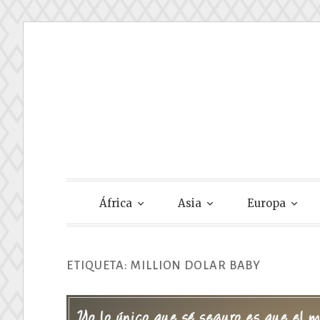
Skip
to
content
Gastando Su
África
Asia
Europa
ETIQUETA:
MILLION DOLAR BABY