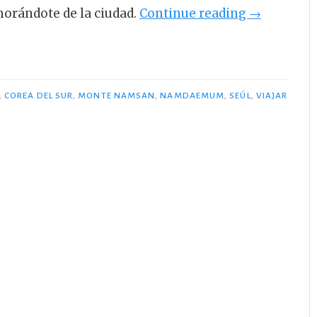
«Qué
morándote de la ciudad.
Continue reading
→
ver
en
Seúl
en
,
COREA DEL SUR
,
MONTE NAMSAN
,
NAMDAEMUM
,
SEÚL
,
VIAJAR
un
día:
Monte
Namsan
y
Namdaemu