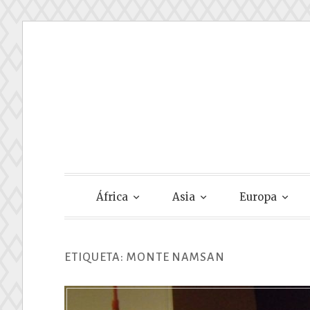
Skip
to
content
Gastando Su
África
Asia
Europa
ETIQUETA:
MONTE NAMSAN