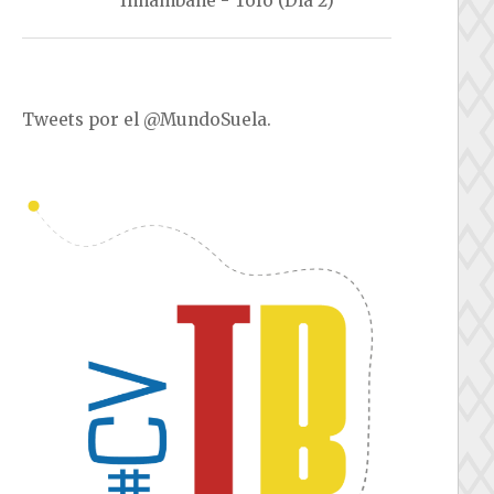
Inhambane - Tofo (Día 2)
Tweets por el @MundoSuela.