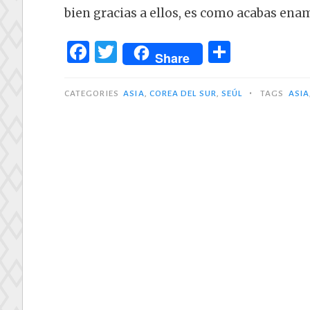
bien gracias a ellos, es como acabas ena
F
T
C
Share
a
w
o
c
it
m
•
CATEGORIES
ASIA
,
COREA DEL SUR
,
SEÚL
TAGS
ASIA
e
te
p
b
r
ar
o
ti
o
r
k