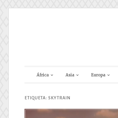
Skip
to
content
Gastando Su
África
Asia
Europa
ETIQUETA:
SKYTRAIN