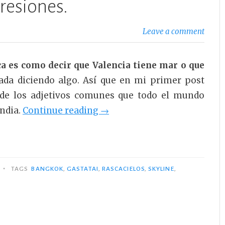
resiones.
Leave a comment
a es como decir que Valencia tiene mar o que
da diciendo algo. Así que en mi primer post
de los adjetivos comunes que todo el mundo
«Bangkok,
andia.
Continue reading
→
primeras
impresiones.»
•
TAGS
BANGKOK
,
GASTATAI
,
RASCACIELOS
,
SKYLINE
,