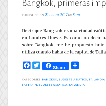
Bangkok, primeras imp
21 enero, 2017
by
Sara
PUBLISHED ON
Decir que Bangkok es una ciudad caótic
en Londres llueve.
Es como no decir na
sobre Bangkok, me he propuesto huir 
utiliza cuando habla de la capital de Tail
F
T
C
Share
a
w
o
c
it
m
CATEGORIES
BANGKOK
,
SUDESTE ASIÁTICO
,
TAILANDIA
SKYTRAIN
,
SUDESTE ASIÁTICO
,
TAILANDIA
e
te
p
b
r
ar
o
ti