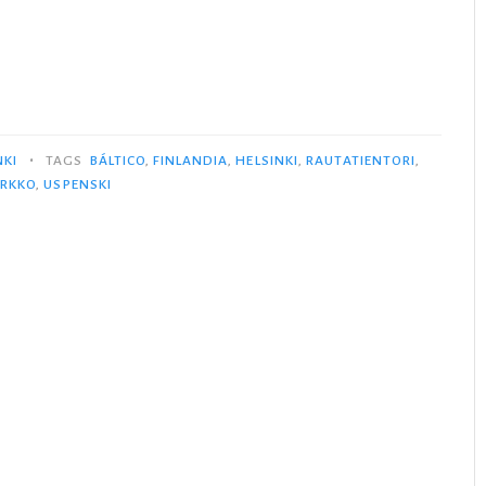
•
NKI
TAGS
BÁLTICO
,
FINLANDIA
,
HELSINKI
,
RAUTATIENTORI
,
IRKKO
,
USPENSKI