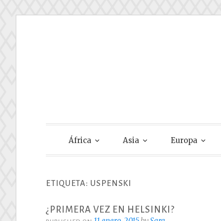
Skip
to
content
Gastando Su
África
Asia
Europa
ETIQUETA:
USPENSKI
¿PRIMERA VEZ EN HELSINKI?
11 enero, 2015
by
Sara